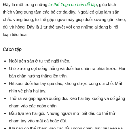
Đây là một trong những
tư thế Yoga cơ bản dễ tập
, giúp kích
thích vùng trung tâm các bó cơ dạ dày. Ngoài có giúp làm săn
chắc vùng bụng, tư thế gập người này giúp duỗi xương gân kheo,
đùi và hông. Đây là 1 tư thế tuyệt vời cho những ai đang bị rối
loạn tiêu hóa.
Cách tập
Ngồi trên sàn ở tư thế ngồi thiền.
Giữ xương cột sống thẳng và duỗi hai chân ra phía trước. Hai
bàn chân hướng thẳng lên trần.
Hít sâu, duỗi hai tay qua đầu, không được cong cùi chỏ. Mắt
nhìn về phía hai tay.
Thở ra và gập người xuống đùi. Kéo hai tay xuống và cố gắng
chạm vào các ngón chân.
Đầu tựa lên hai gối. Những người mới bắt đầu có thể thử
chạm tay vào mắt cá hoặc đùi.
Khi nào có thể chạm vào các đầu ngón chân, hãy giữ yên và