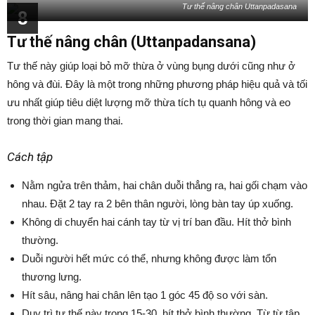
Tư thế nâng chân Uttanpadasana
8
Tư thế nâng chân (Uttanpadansana)
Tư thế này giúp loại bỏ mỡ thừa ở vùng bụng dưới cũng như ở
hông và đùi. Đây là một trong những phương pháp hiệu quả và tối
ưu nhất giúp tiêu diệt lượng mỡ thừa tích tụ quanh hông và eo
trong thời gian mang thai.
Cách tập
Nằm ngửa trên thảm, hai chân duỗi thẳng ra, hai gối chạm vào
nhau. Đặt 2 tay ra 2 bên thân người, lòng bàn tay úp xuống.
Không di chuyển hai cánh tay từ vị trí ban đầu. Hít thở bình
thường.
Duỗi người hết mức có thể, nhưng không được làm tổn
thương lưng.
Hít sâu, nâng hai chân lên tạo 1 góc 45 độ so với sàn.
Duy trì tư thế này trong 15-30, hít thở bình thường. Từ từ tập