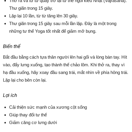
Thở ra và từ từ quay trở lại tư thế ngồi kiểu Nhật (Vajrasana).
Thư giãn trong 15 giây.
Lặp lại 10 lần, từ từ tăng lên 30 giây.
Thư giãn trong 15 giây sau mỗi lần lặp. Đây là một trong
những tư thế Yoga tốt nhất để giảm mỡ bụng.
Biến thể
Bắt đầu bằng cách tựa thân người lên hai gối và lòng bàn tay. Hít
vào, đẩy lưng xuống, tạo thành thế chảo lõm. Khi thở ra, thay vì
hạ đầu xuống, hãy xoay đầu sang trái, mắt nhìn về phía hông trái.
Lặp lại cho bên còn lại.
Lợi ích
Cải thiện sức mạnh của xương cột sống
Giúp thay đổi tư thế
Giảm căng cơ lưng dưới