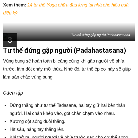
Xem thêm:
14 tư thế Yoga chữa đau lưng tại nhà cho hiệu quả
diệu kỳ
Tư thế đứng gập người Padahastasana
3
Tư thế đứng gập người (Padahastasana)
Vùng bụng sẽ hoàn toàn bị căng cứng khi gập người về phía
trước, làm đốt cháy mỡ thừa. Nhờ đó, tư thế ép cơ này sẽ giúp
làm săn chắc vùng bụng.
Cách tập
Đứng thẳng như tư thế Tadasana, hai tay giữ hai bên thân
người. Hai chân khép vào, gót chân chạm vào nhau.
Xương cột sống duỗi thẳng.
Hít sâu, nâng tay thẳng lên.
Khi thở ra, người người về phía trước sao cho cơ thể song