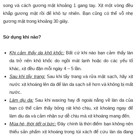
song và cách gương mặt khoảng 1 gang tay. Xịt một vòng đều
khắp gương mặt rồi để khô tự nhiên. Bạn cũng có thể vỗ nhẹ
gương mặt trong khoảng 30 giây.
Sử dụng khi nào?
Khi cảm thấy da khô khốc:
Bất cứ khi nào bạn cảm thấy làn
da trở nên khô khốc do ngồi mát lạnh hoặc do các yếu tố
khác, xịt đều đặn mỗi ngày 4 – 5 lần.
Sau khi tẩy trang:
Sau khi tẩy trang và rửa mặt sạch, hãy xịt
nước xịt khoáng lên da để làn da sạch sẽ hơn và không bị mất
nước.
Làm dịu da:
Sau khi waxing hay đi ngoài nắng về làn da của
bạn có thể cảm thấy bỏng rát khó chịu, xịt khoáng ngay để
làm dịu da và cảm nhận sự dễ chịu mà xịt khoáng mang đến.
Mùa hè, thời tiết oi bức:
Đây chính là thời điểm bạn không nên
thiếu sản phẩm xịt khoáng trong túi xách để cứu làn da đang