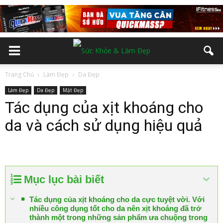
Trang Chủ
Làm Đẹp
Da Đẹp
Làm Đẹp
Da Đẹp
Mặt Đẹp
Tác dụng của xịt khoáng cho
da và cách sử dụng hiệu quả
Mục lục bài biết
Tác dụng của xịt khoáng cho da cực tuyệt vời. Với
nhiều công dụng tốt cho da nên xịt khoáng đã trở
thành một trong những sản phẩm ưa chuộng trong