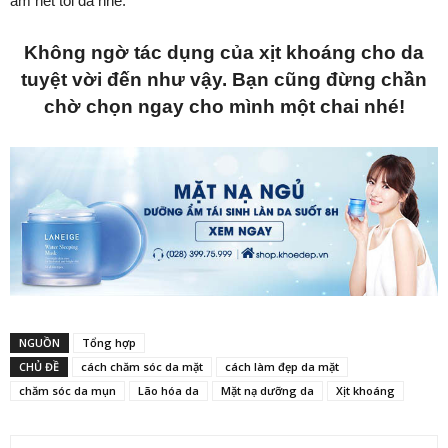
ẩm hết tối đa nhé.
Không ngờ tác dụng của xịt khoáng cho da
tuyệt vời đến như vậy. Bạn cũng đừng chần
chờ chọn ngay cho mình một chai nhé!
NGUỒN
Tổng hợp
CHỦ ĐỀ
cách chăm sóc da mặt
cách làm đẹp da mặt
chăm sóc da mụn
Lão hóa da
Mặt nạ dưỡng da
Xịt khoáng