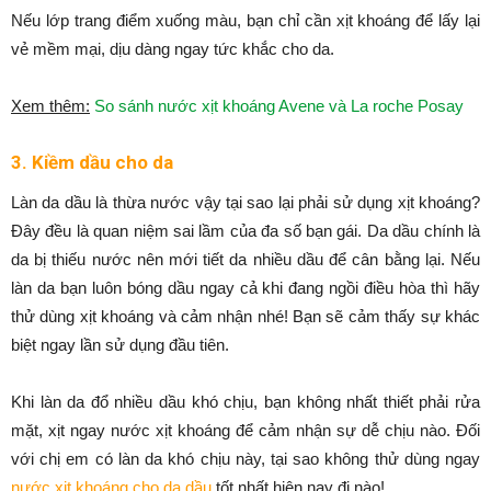
Nếu lớp trang điểm xuống màu, bạn chỉ cần xịt khoáng để lấy lại
vẻ mềm mại, dịu dàng ngay tức khắc cho da.
Xem thêm:
So sánh nước xịt khoáng Avene và La roche Posay
3. Kiềm dầu cho da
Làn da dầu là thừa nước vậy tại sao lại phải sử dụng xịt khoáng?
Đây đều là quan niệm sai lầm của đa số bạn gái. Da dầu chính là
da bị thiếu nước nên mới tiết da nhiều dầu để cân bằng lại. Nếu
làn da bạn luôn bóng dầu ngay cả khi đang ngồi điều hòa thì hãy
thử dùng xịt khoáng và cảm nhận nhé! Bạn sẽ cảm thấy sự khác
biệt ngay lần sử dụng đầu tiên.
Khi làn da đổ nhiều dầu khó chịu, bạn không nhất thiết phải rửa
mặt, xịt ngay nước xịt khoáng để cảm nhận sự dễ chịu nào. Đối
với chị em có làn da khó chịu này, tại sao không thử dùng ngay
nước xịt khoáng cho da dầu
tốt nhất hiện nay đi nào!