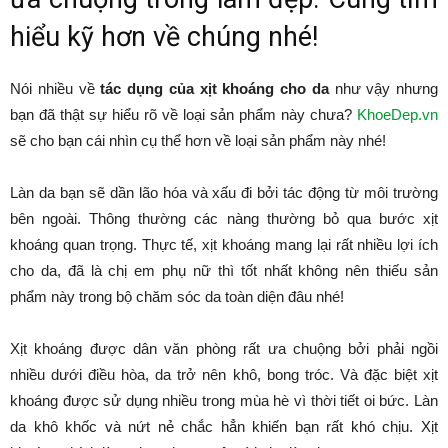
hiểu kỹ hơn về chúng nhé!
Nói nhiều về
tác dụng của xịt khoáng cho da
như vậy nhưng
bạn đã thật sự hiểu rõ về loại sản phẩm này chưa?
KhoeDep.vn
sẽ cho bạn cái nhìn cụ thể hơn về loại sản phẩm này nhé!
Làn da bạn sẽ dần lão hóa và xấu đi bởi tác động từ môi trường
bên ngoài. Thông thường các nàng thường bỏ qua bước xịt
khoáng quan trọng. Thực tế, xịt khoáng mang lại rất nhiều lợi ích
cho da, đã là chị em phụ nữ thì tốt nhất không nên thiếu sản
phẩm này trong bộ chăm sóc da toàn diện đâu nhé!
Xịt khoáng được dân văn phòng rất ưa chuộng bởi phải ngồi
nhiều dưới điều hòa, da trở nên khô, bong tróc. Và đặc biệt xịt
khoáng được sử dụng nhiều trong mùa hè vì thời tiết oi bức. Làn
da khô khốc và nứt nẻ chắc hẳn khiến bạn rất khó chịu. Xịt