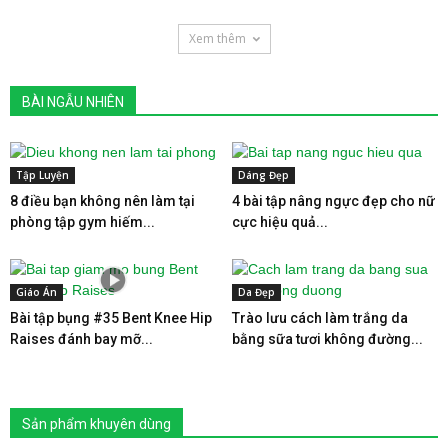
Xem thêm
BÀI NGẪU NHIÊN
Tập Luyện
Dáng Đẹp
8 điều bạn không nên làm tại
4 bài tập nâng ngực đẹp cho nữ
phòng tập gym hiếm...
cực hiệu quả...
Giáo Án
Da Đẹp
Bài tập bụng #35 Bent Knee Hip
Trào lưu cách làm trắng da
Raises đánh bay mỡ...
bằng sữa tươi không đường...
Sản phẩm khuyên dùng