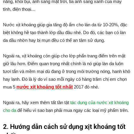
nắng, khói bụi, ánh sáng mặt trời, tia ánh sáng xanh của máy
tính, điện thoại…
Nước xịt khoáng giúp gia tăng độ ẩm cho làn da từ 10-20%, đặc
biệt không hề tạo thành lớp dầu đâu nhé. Do đó, các bạn có làn
da dầu nhờn hay bị mụn đều có thể an tâm sử dụng.
Ngoài ra, xịt khoáng còn giúp cho lớp phấn trang điểm trên mặt
giữ lâu hơn. Điểm quan trọng nhất chính là nó giúp làn da luôn
tươi tắn và mềm mại dù đang ở trong môi trường nóng, hanh khô
hay lạnh. Đó là lý do vì sao mỗi ngày có hàng trăm chị em chọn
mua 5
nước xịt khoáng tốt nhất
2017 đó nhé.
Ngoài ra, hãy xem thêm tất tần tật
tác dụng của nước xịt khoáng
cho da
để hiểu vì sao bạn phải mua ngay các loại mỹ phẩm trên.
2. Hướng dẫn cách sử dụng xịt khoáng tốt