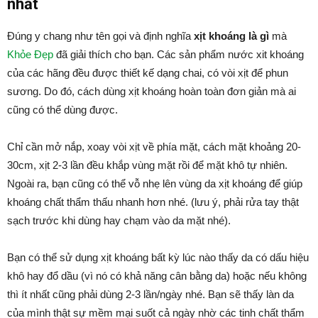
nhất
Đúng y chang như tên gọi và định nghĩa
xịt khoáng là gì
mà
Khỏe Đẹp
đã giải thích cho bạn. Các sản phẩm nước xit khoáng
của các hãng đều được thiết kế dạng chai, có vòi xịt để phun
sương. Do đó, cách dùng xịt khoáng hoàn toàn đơn giản mà ai
cũng có thể dùng được.
Chỉ cần mở nắp, xoay vòi xịt về phía mặt, cách mặt khoảng 20-
30cm, xịt 2-3 lần đều khắp vùng mặt rồi để mặt khô tự nhiên.
Ngoài ra, bạn cũng có thể vỗ nhẹ lên vùng da xịt khoáng để giúp
khoáng chất thẩm thấu nhanh hơn nhé. (lưu ý, phải rửa tay thật
sạch trước khi dùng hay chạm vào da mặt nhé).
Bạn có thể sử dụng xịt khoáng bất kỳ lúc nào thấy da có dấu hiệu
khô hay đổ dầu (vì nó có khả năng cân bằng da) hoặc nếu không
thì ít nhất cũng phải dùng 2-3 lần/ngày nhé. Bạn sẽ thấy làn da
của mình thật sự mềm mại suốt cả ngày nhờ các tinh chất thẩm