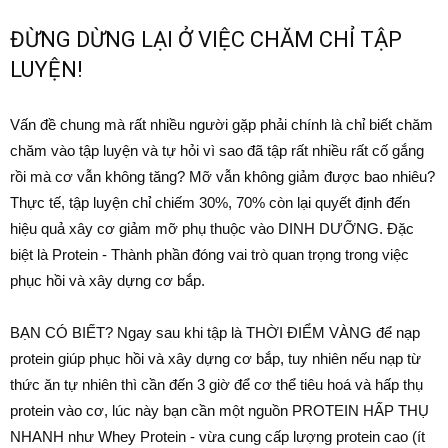
ĐỪNG DỪNG LẠI Ở VIỆC CHĂM CHỈ TẬP
LUYỆN!
Vấn đề chung mà rất nhiều người gặp phải chính là chỉ biết chăm
chăm vào tập luyện và tự hỏi vì sao đã tập rất nhiều rất cố gắng
rồi mà cơ vẫn không tăng? Mỡ vẫn không giảm được bao nhiêu?
Thực tế, tập luyện chỉ chiếm 30%, 70% còn lại quyết định đến
hiệu quả xây cơ giảm mỡ phụ thuộc vào DINH DƯỠNG. Đặc
biệt là Protein - Thành phần đóng vai trò quan trọng trong việc
phục hồi và xây dựng cơ bắp.
BẠN CÓ BIẾT? Ngay sau khi tập là THỜI ĐIỂM VÀNG để nạp
protein giúp phục hồi và xây dựng cơ bắp, tuy nhiên nếu nạp từ
thức ăn tự nhiên thì cần đến 3 giờ để cơ thể tiêu hoá và hấp thụ
protein vào cơ, lúc này bạn cần một nguồn PROTEIN HẤP THỤ
NHANH như Whey Protein - vừa cung cấp lượng protein cao (ít