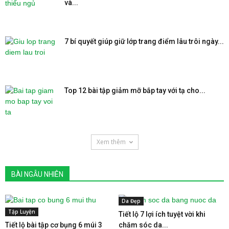
và...
7 bí quyết giúp giữ lớp trang điểm lâu trôi ngày...
Top 12 bài tập giảm mỡ bắp tay với tạ cho...
Xem thêm
BÀI NGẪU NHIÊN
Da Đẹp
Tập Luyện
Tiết lộ 7 lợi ích tuyệt vời khi
Tiết lộ bài tập cơ bụng 6 múi 3
chăm sóc da...