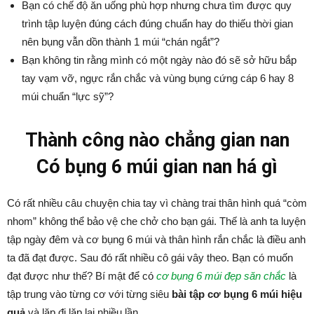
Bạn có chế độ ăn uống phù hợp nhưng chưa tìm được quy
trình tập luyện đúng cách đúng chuẩn hay do thiếu thời gian
nên bụng vẫn dồn thành 1 múi “chán ngắt”?
Bạn không tin rằng mình có một ngày nào đó sẽ sở hữu bắp
tay vạm vỡ, ngực rắn chắc và vùng bụng cứng cáp 6 hay 8
múi chuẩn “lực sỹ”?
Thành công nào chẳng gian nan
Có bụng 6 múi gian nan há gì
Có rất nhiều câu chuyện chia tay vì chàng trai thân hình quá “còm
nhom” không thể bảo vệ che chở cho bạn gái. Thế là anh ta luyện
tập ngày đêm và cơ bụng 6 múi và thân hình rắn chắc là điều anh
ta đã đạt được. Sau đó rất nhiều cô gái vây theo. Bạn có muốn
đạt được như thế? Bí mật để có
cơ bụng 6 múi đẹp săn chắc
là
tập trung vào từng cơ với từng siêu
bài tập cơ bụng 6 múi hiệu
quả
và lặp đi lặp lại nhiều lần.