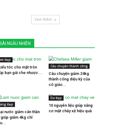
Xem thêm
BÀI NGẪU NHIÊN
àm Đẹp
Câu chuyện thành công
kiểu tóc cho mặt tròn
úp bạn gái che nhược...
Câu chuyện giảm 24kg
thành công diệu kỳ của
cô giáo...
Da Đẹp
áng Đẹp
10 nguyên liệu giúp nâng
cơ mặt chảy xệ hiệu quả
ại nước giảm cân thần
 giúp giảm 4kg chỉ
u...