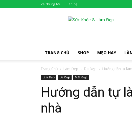
Về chúng tôi
Liên hệ
Khỏe
Đẹp
TRANG CHỦ
SHOP
MẸO HAY
LÀ
Trang Chủ
Làm Đẹp
Da Đẹp
Hướng dẫn tự làm 
Làm Đẹp
Da Đẹp
Mặt Đẹp
Hướng dẫn tự là
nhà