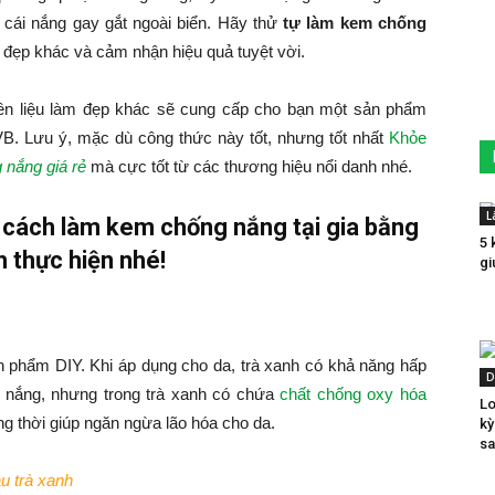
à cái nắng gay gắt ngoài biển. Hãy thử
tự làm kem chống
 đẹp khác và cảm nhận hiệu quả tuyệt vời.
ên liệu làm đẹp khác sẽ cung cấp cho bạn một sản phẩm
VB. Lưu ý, mặc dù công thức này tốt, nhưng tốt nhất
Khỏe
nắng giá rẻ
mà cực tốt từ các thương hiệu nổi danh nhé.
L
 cách làm kem chống nắng tại gia bằng
5 
h thực hiện nhé!
gi
ản phẩm DIY. Khi áp dụng cho da, trà xanh có khả năng hấp
D
g nắng, nhưng trong trà xanh có chứa
chất chống oxy hóa
Lo
ồng thời giúp ngăn ngừa lão hóa cho da.
kỳ
sa
ầu trà xanh