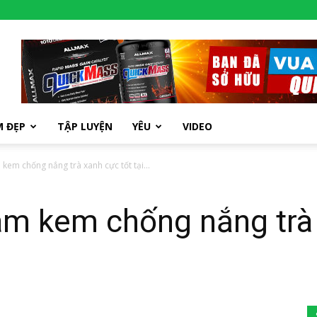
M ĐẸP
TẬP LUYỆN
YÊU
VIDEO
kem chống nắng trà xanh cực tốt tại...
m kem chống nắng trà 