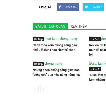
Chia sẻ
Facebook
Twitter
BÀI VIẾT LIÊN QUAN
XEM THÊM
Da Đẹp
Da Đẹp
Cách thoa kem chống nắng bao
Review 10 
nhiêu là đủ? Thoa như thế nào?
mụn tốt nhất
lo!
Da Đẹp
Da Đẹp
Những cách chống nắng giúp bạn
“sống sót” qua mùa nắng nóng này
13 sai lầm 
kem chống 