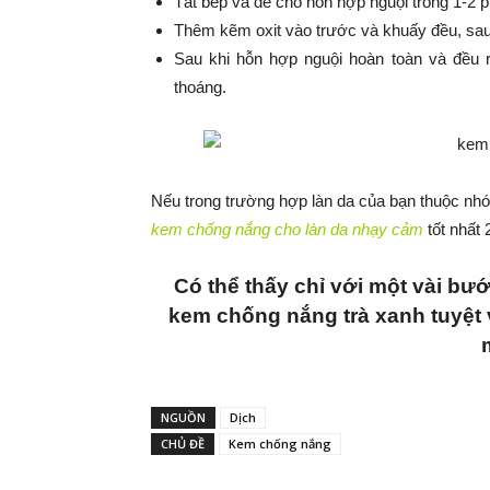
Tắt bếp và để cho hỗn hợp nguội trong 1-2 p
Thêm kẽm oxit vào trước và khuấy đều, sau 
Sau khi hỗn hợp nguội hoàn toàn và đều r
thoáng.
Nếu trong trường hợp làn da của bạn thuộc nhó
kem chống nắng cho làn da nhạy cảm
tốt nhất 
Có thể thấy chỉ với một vài bư
kem chống nắng trà xanh tuyệt 
NGUỒN
Dịch
CHỦ ĐỀ
Kem chống nắng