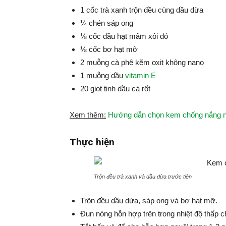
1 cốc trà xanh trộn đều cùng dầu dừa
¼ chén sáp ong
⅛ cốc dầu hạt mâm xôi đỏ
⅛ cốc bơ hạt mỡ
2 muỗng cà phê kẽm oxit không nano
1 muỗng dầu
vitamin E
20 giọt tinh dầu cà rốt
Xem thêm:
Hướng dẫn chọn kem chống nắng nào
Thực hiện
Trộn đều trà xanh và dầu dừa trước tiên
Trộn đều dầu dừa, sáp ong và bơ hạt mỡ.
Đun nóng hỗn hợp trên trong nhiệt độ thấp c