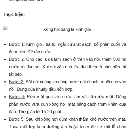
Thực hiện:
Bước 1:
Kinh giới, tía tô, ngải cứu lặt sạch, bỏ phần cuốn và
đem rửa. Để ráo nước.
Bước 2:
Cho các lá đã làm sạch ở trên vào nồi, thêm 500 ml
nước rồi đun sôi. Khi sôi vặn nhỏ lửa đun thêm 5 phút nữa thì
tắt bếp.
Bước 3:
Bắt nồi xuống và dùng nước cốt chanh, muối cho vào
nồi. Dùng đũa khuấy đều hỗn hợp.
Bước 4:
Rửa mặt qua với nước ấm và sữa rửa mặt. Dùng
phần nước vừa đun xông hơi mặt bằng cách trùm khăn qua
đầu. Thư giãn từ 15-20 phút.
Bước 5:
Sau khi xông hơi dùm khăn thấm khô nước trên mặt.
Thoa một lớp kem dưỡng ẩm hoặc toner để se khít lỗ chân