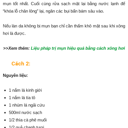
mụn tốt nhất. Cuối cùng rửa sạch mặt lại bằng nước lạnh để
“khóa lỗ chân lông” lại, ngăn các bụi bẩn bám sâu vào.
Nếu làn da không bị mụn bạn chỉ cần thấm khô mặt sau khi xông
hơi là được.
>>Xem thêm:
Liệu pháp trị mụn hiệu quả bằng cách xông hơi
Cách 2:
Nguyên liệu:
1 nắm lá kinh giới
1 nắm lá tía tô
1 nhúm lá ngải cứu
500ml nước sạch
1/2 thìa cà phê muối
1/2 quả chanh tươi