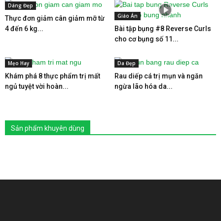
Dáng Đẹp
Giáo Án
Thực đơn giảm cân giảm mỡ từ
4 đến 6 kg...
Bài tập bụng #8 Reverse Curls
cho cơ bụng số 11...
Mẹo Hay
Da Đẹp
Khám phá 8 thực phẩm trị mất
Rau diếp cá trị mụn và ngăn
ngủ tuyệt vời hoàn...
ngừa lão hóa da...
Sản phẩm khuyên dùng