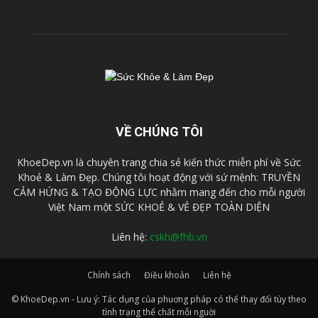
VỀ CHÚNG TÔI
KhoeDep.vn là chuyên trang chia sẻ kiến thức miễn phí về Sức
Khoẻ & Làm Đẹp. Chúng tôi hoạt động với sứ mệnh: TRUYỀN
CẢM HỨNG & TẠO ĐỘNG LỰC nhằm mang đến cho mỗi người
Việt Nam một SỨC KHOẺ & VẺ ĐẸP TOÀN DIỆN
Liên hệ:
cskh@fhb.vn
Chính sách
Điều khoản
Liên hệ
© KhoeDep.vn - Lưu ý: Tác dụng của phuơng pháp có thể thay đổi tùy theo
tình trạng thể chất mỗi nguời