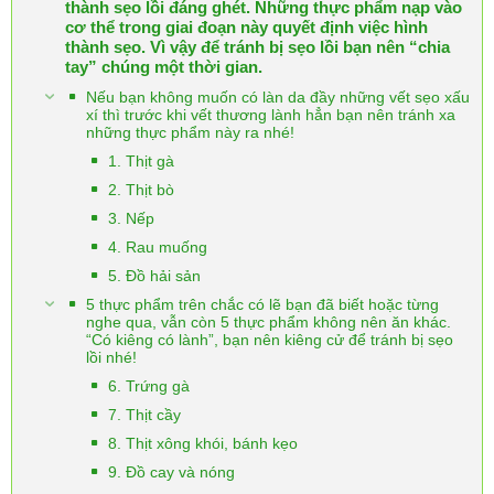
thành sẹo lồi đáng ghét. Những thực phẩm nạp vào
cơ thể trong giai đoạn này quyết định việc hình
thành sẹo. Vì vậy để tránh bị sẹo lồi bạn nên “chia
tay” chúng một thời gian.
Nếu bạn không muốn có làn da đầy những vết sẹo xấu
xí thì trước khi vết thương lành hẳn bạn nên tránh xa
những thực phẩm này ra nhé!
1. Thịt gà
2. Thịt bò
3. Nếp
4. Rau muống
5. Đồ hải sản
5 thực phẩm trên chắc có lẽ bạn đã biết hoặc từng
nghe qua, vẫn còn 5 thực phẩm không nên ăn khác.
“Có kiêng có lành”, bạn nên kiêng cử để tránh bị sẹo
lồi nhé!
6. Trứng gà
7. Thịt cầy
8. Thịt xông khói, bánh kẹo
9. Đồ cay và nóng