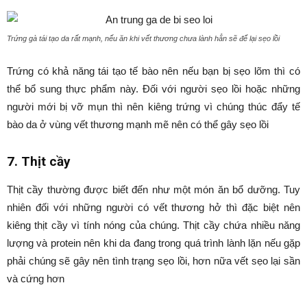
Trứng gà tái tạo da rất mạnh, nếu ăn khi vết thương chưa lành hẳn sẽ để lại sẹo lồi
Trứng có khả năng tái tạo tế bào nên nếu bạn bị sẹo lõm thì có
thể bổ sung thực phẩm này. Đối với người sẹo lồi hoặc những
người mới bị vỡ mụn thì nên kiêng trứng vì chúng thúc đẩy tế
bào da ở vùng vết thương mạnh mẽ nên có thể gây sẹo lồi
7. Thịt cầy
Thịt cầy thường được biết đến như một món ăn bổ dưỡng. Tuy
nhiên đối với những người có vết thương hở thì đặc biệt nên
kiêng thịt cầy vì tính nóng của chúng. Thịt cầy chứa nhiều năng
lượng và protein nên khi da đang trong quá trình lành lặn nếu gặp
phải chúng sẽ gây nên tình trạng sẹo lồi, hơn nữa vết sẹo lại sần
và cứng hơn