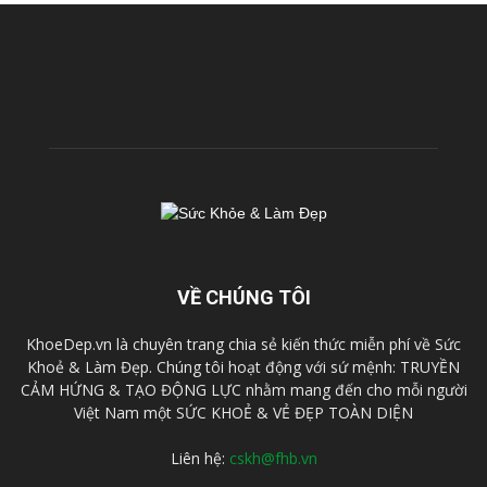
VỀ CHÚNG TÔI
KhoeDep.vn là chuyên trang chia sẻ kiến thức miễn phí về Sức
Khoẻ & Làm Đẹp. Chúng tôi hoạt động với sứ mệnh: TRUYỀN
CẢM HỨNG & TẠO ĐỘNG LỰC nhằm mang đến cho mỗi người
Việt Nam một SỨC KHOẺ & VẺ ĐẸP TOÀN DIỆN
Liên hệ:
cskh@fhb.vn