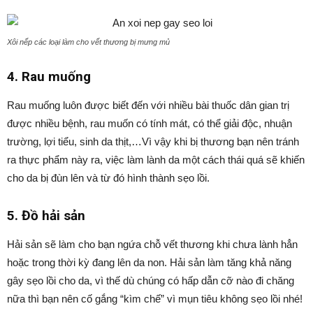
Xôi nếp các loại làm cho vết thương bị mưng mủ
4.
Rau muống
Rau muống luôn được biết đến với nhiều bài thuốc dân gian trị
được nhiều bệnh, rau muốn có tính mát, có thể giải độc, nhuận
trường, lợi tiểu, sinh da thịt,…Vì vậy khi bị thương bạn nên tránh
ra thực phẩm này ra, việc làm lành da một cách thái quá sẽ khiến
cho da bị đùn lên và từ đó hình thành sẹo lồi.
5.
Đồ hải sản
Hải sản sẽ làm cho bạn ngứa chỗ vết thương khi chưa lành hẳn
hoặc trong thời kỳ đang lên da non. Hải sản làm tăng khả năng
gây sẹo lồi cho da, vì thế dù chúng có hấp dẫn cỡ nào đi chăng
nữa thì bạn nên cố gắng “kìm chế” vì mụn tiêu không sẹo lồi nhé!