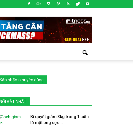
Sản phẩm khuyên dùng
NỔI BẬT NHẤT
Bí quyết giảm 3kg trong 1 tuần
từ mật ong cực...