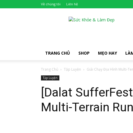
Về chúng tôi
Liên hệ
Khỏe
Đẹp
TRANG CHỦ
SHOP
MẸO HAY
LÀ
Trang Chủ
Tập Luyện
Giải Chạy Địa Hình Multi-Te
Tập Luyện
[Dalat SufferFest
Multi-Terrain Ru