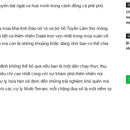
D
uyên bát ngát và hoà mình trong cánh đồng cà phê phủ
Ch
mụ
mụ
iữa mùa Mai Anh Đào nở rộ và bờ hồ Tuyền Lâm thơ mộng.
ết và thiên nhiên Dalat trọn vẹn nhất trong mùa xuân về.
G
 mà còn là những khoảng khắc đáng nhớ bạn có thể chia
Bí
nh
 định không thể bỏ qua nếu bạn là một dân chạy thực thụ;
iêu chí cao nhất cùng với sự khám phá thiên nhiên núi
cự ly hứa hẹn sẽ đem đến những trải nghiệm khó quên mà
ới các cự ly Multi-Terrain, mỗi chặng đua sẽ là một niềm tự