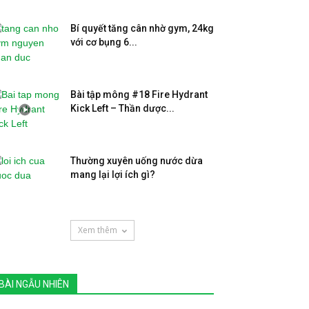
Bí quyết tăng cân nhờ gym, 24kg
với cơ bụng 6...
Bài tập mông #18 Fire Hydrant
Kick Left – Thần dược...
Thường xuyên uống nước dừa
mang lại lợi ích gì?
Xem thêm
BÀI NGẪU NHIÊN