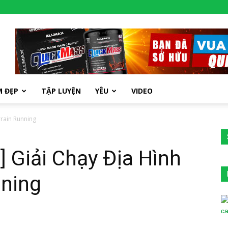
M ĐẸP
TẬP LUYỆN
YÊU
VIDEO
rrain Running
] Giải Chạy Địa Hình
nning