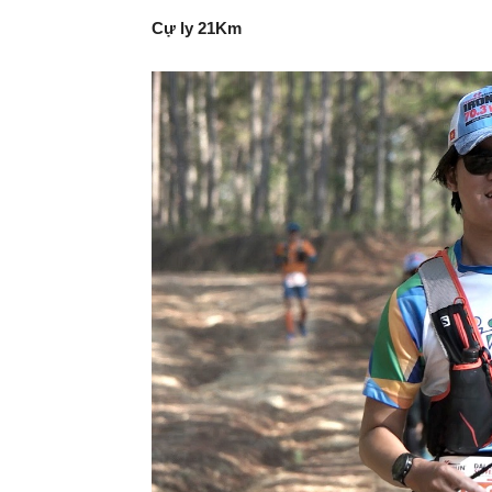
Cự ly 21Km