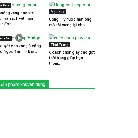
a Đẹp
Mẹo Hay
oáng váng cách trị
n và sạch vết thâm
Uống 1 ly nước mật ong
n đơn...
mỗi tối mang lại cho...
iáo Án
Thời Trang
 quyết cho vòng 3 căng
ư Ngọc Trinh – Bài...
6 cách chọn giày cao gót
thời trang giúp bạn
thoải...
Sản phẩm khuyên dùng