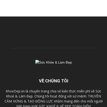
VỀ CHÚNG TÔI
KhoeDep.vn là chuyên trang chia sẻ kiến thức miễn phí về Sức
Khoẻ & Làm Đẹp. Chúng tôi hoạt động với sứ mệnh: TRUYỀN
CẢM HỨNG & TẠO ĐỘNG LỰC nhằm mang đến cho mỗi người
Việt Nam một SỨC KHOẺ & VẺ ĐẸP TOÀN DIỆN