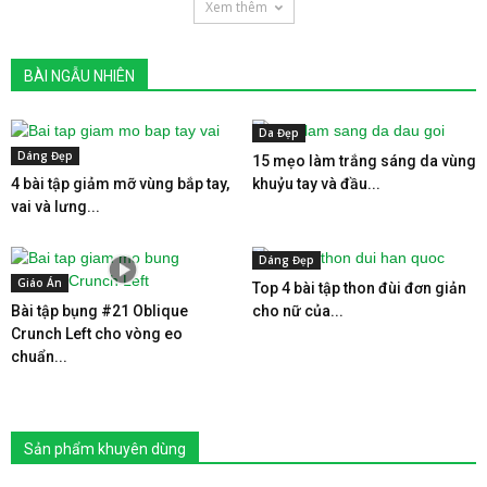
Xem thêm
BÀI NGẪU NHIÊN
Da Đẹp
Dáng Đẹp
15 mẹo làm trắng sáng da vùng
4 bài tập giảm mỡ vùng bắp tay,
khuỷu tay và đầu...
vai và lưng...
Dáng Đẹp
Giáo Án
Top 4 bài tập thon đùi đơn giản
Bài tập bụng #21 Oblique
cho nữ của...
Crunch Left cho vòng eo
chuẩn...
Sản phẩm khuyên dùng