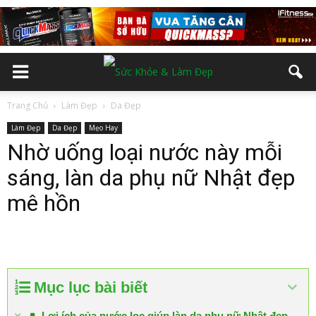
Trang Chủ
Làm Đẹp
Da Đẹp
Làm Đẹp
Da Đẹp
Mẹo Hay
Nhờ uống loại nước này mỗi
sáng, làn da phụ nữ Nhật đẹp
mê hồn
Mục lục bài biết
Lợi ích của nước lọc giúp làn da phụ nữ Nhật đẹp