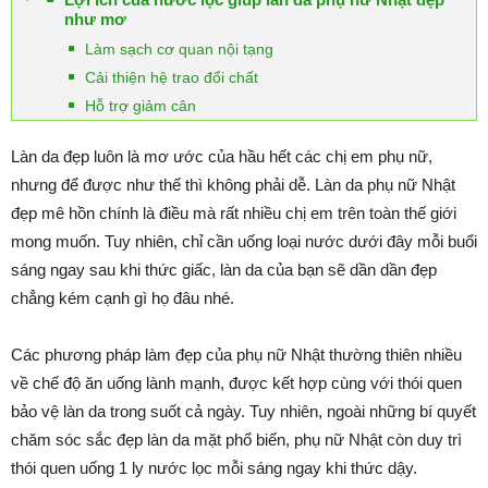
như mơ
Làm sạch cơ quan nội tạng
Cải thiện hệ trao đổi chất
Hỗ trợ giảm cân
Làn da đẹp luôn là mơ ước của hầu hết các chị em phụ nữ,
nhưng để được như thế thì không phải dễ. Làn da phụ nữ Nhật
đẹp mê hồn chính là điều mà rất nhiều chị em trên toàn thế giới
mong muốn. Tuy nhiên, chỉ cần uống loại nước dưới đây mỗi buổi
sáng ngay sau khi thức giấc, làn da của bạn sẽ dần dần đẹp
chẳng kém cạnh gì họ đâu nhé.
Các phương pháp làm đẹp của phụ nữ Nhật thường thiên nhiều
về chế độ ăn uống lành mạnh, được kết hợp cùng với thói quen
bảo vệ làn da trong suốt cả ngày. Tuy nhiên, ngoài những bí quyết
chăm sóc sắc đẹp làn da mặt phổ biến, phụ nữ Nhật còn duy trì
thói quen uống 1 ly nước lọc mỗi sáng ngay khi thức dậy.