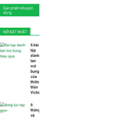
Sản phẩm khuyên
dùng
NỔI BẬT NHẤT
6 bài
tập
đánh
tan
mỡ
bụng
của
thiên
thần
Victoria’s...
6
tháng
và