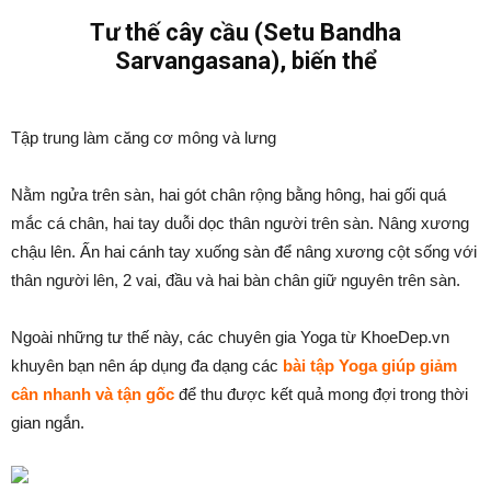
Tư thế cây cầu (Setu Bandha
Sarvangasana), biến thể
Tập trung làm căng cơ mông và lưng
Nằm ngửa trên sàn, hai gót chân rộng bằng hông, hai gối quá
mắc cá chân, hai tay duỗi dọc thân người trên sàn. Nâng xương
chậu lên. Ấn hai cánh tay xuống sàn để nâng xương cột sống với
thân người lên, 2 vai, đầu và hai bàn chân giữ nguyên trên sàn.
Ngoài những tư thế này, các chuyên gia Yoga từ KhoeDep.vn
khuyên bạn nên áp dụng đa dạng các
bài tập Yoga giúp giảm
cân nhanh và tận gốc
để thu được kết quả mong đợi trong thời
gian ngắn.