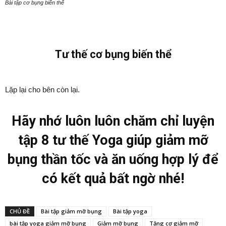
Bài tập cơ bụng biến thể
Tư thế cơ bụng biến thể
Lặp lại cho bên còn lại.
Hãy nhớ luôn luôn chăm chỉ luyện
tập 8 tư thế Yoga giúp giảm mỡ
bụng thần tốc và ăn uống hợp lý để
có kết quả bất ngờ nhé!
CHỦ ĐỀ
Bài tập giảm mỡ bụng
Bài tập yoga
bài tập yoga giảm mỡ bụng
Giảm mỡ bụng
Tăng cơ giảm mỡ