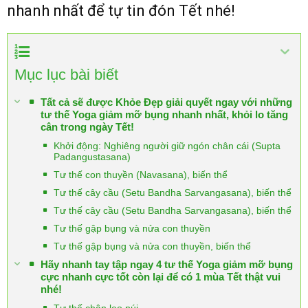
nhanh nhất để tự tin đón Tết nhé!
Mục lục bài biết
Tất cả sẽ được Khỏe Đẹp giải quyết ngay với những
tư thế Yoga giảm mỡ bụng nhanh nhất, khỏi lo tăng
cân trong ngày Tết!
Khởi động: Nghiêng người giữ ngón chân cái (Supta
Padangustasana)
Tư thế con thuyền (Navasana), biến thể
Tư thế cây cầu (Setu Bandha Sarvangasana), biến thể
Tư thế cây cầu (Setu Bandha Sarvangasana), biến thể
Tư thế gập bụng và nửa con thuyền
Tư thế gập bụng và nửa con thuyền, biến thể
Hãy nhanh tay tập ngay 4 tư thế Yoga giảm mỡ bụng
cực nhanh cực tốt còn lại để có 1 mùa Tết thật vui
nhé!