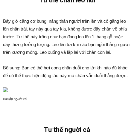
Tư thế chân leo núi
Bây giờ căng cơ bụng, nâng thân người trên lên và cố gắng leo
lên chân trái, tay này qua tay kia, không được đẩy chân về phía
trước. Tư thế này trông như bạn đang leo lên 1 thang gỗ hoặc
dây thừng tưởng tượng. Leo lên tới khi nào bạn ngồi thẳng người
trên xương mông. Leo xuống và lặp lại với chân còn lại.
Bổ sung: Bạn có thể hơi cong chân duỗi cho tới khi nào đủ khỏe
để có thể thực hiện động tác này mà chân vẫn duỗi thẳng được.
Bài tập người cá
Tư thế người cá