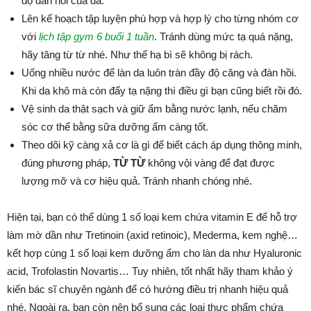
độ đàn hồi của da.
Lên kế hoạch tập luyện phù hợp và hợp lý cho từng nhóm cơ
với
lịch tập gym 6 buổi 1 tuần
. Tránh dùng mức tạ quá nặng,
hãy tăng từ từ nhé. Như thế hạ bì sẽ không bị rách.
Uống nhiều nước để làn da luôn tràn đầy độ căng và đàn hồi.
Khi da khô mà còn đẩy tạ nặng thì điều gì bạn cũng biết rồi đó.
Vệ sinh da thật sạch và giữ ẩm bằng nước lạnh, nếu chăm
sóc cơ thể bằng sữa dưỡng ẩm càng tốt.
Theo dõi kỹ càng xả cơ là gì để biết cách áp dụng thông minh,
đúng phương pháp,
TỪ TỪ
không vội vàng để đạt được
lượng mỡ và cơ hiệu quả. Tránh nhanh chóng nhé.
Hiện tại, bạn có thể dùng 1 số loại kem chứa vitamin E để hỗ trợ
làm mờ dần như Tretinoin (axid retinoic), Mederma, kem nghệ…
kết hợp cùng 1 số loại kem dưỡng ẩm cho làn da như Hyaluronic
acid, Trofolastin Novartis… Tuy nhiên, tốt nhất hãy tham khảo ý
kiến bác sĩ chuyên ngành để có hướng điều trị nhanh hiệu quả
nhé. Ngoài ra, bạn còn nên bổ sung các loại thực phẩm chứa