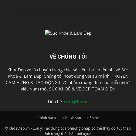
VỀ CHÚNG TÔI
KhoeDep.vn là chuyên trang chia sẻ kiến thức miễn phí về Sức
Khoẻ & Làm Đẹp. Chúng tôi hoạt động với sứ mệnh: TRUYỀN
CẢM HỨNG & TẠO ĐỘNG LỰC nhằm mang đến cho mỗi người
Việt Nam một SỨC KHOẺ & VẺ ĐẸP TOÀN DIỆN
Liên hệ:
cskh@fhb.vn
Chính sách
Điều khoản
Liên hệ
© KhoeDep.vn - Lưu ý: Tác dụng của phuơng pháp có thể thay đổi tùy theo
tình trạng thể chất mỗi nguời