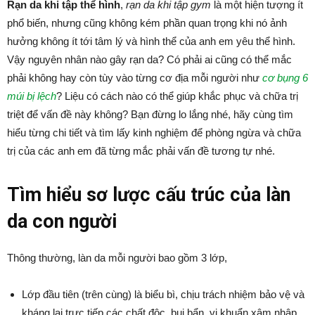
Rạn da khi tập thể hình
,
rạn da khi tập gym
là một hiện tượng ít
phổ biến, nhưng cũng không kém phần quan trọng khi nó ảnh
hưởng không ít tới tâm lý và hình thể của anh em yêu thể hình.
Vậy nguyên nhân nào gây rạn da? Có phải ai cũng có thể mắc
phải không hay còn tùy vào từng cơ địa mỗi người như
cơ bụng 6
múi bị lệch
? Liệu có cách nào có thể giúp khắc phục và chữa trị
triệt để vấn đề này không? Bạn đừng lo lắng nhé, hãy cùng tìm
hiểu từng chi tiết và tìm lấy kinh nghiệm để phòng ngừa và chữa
trị của các anh em đã từng mắc phải vấn đề tương tự nhé.
Tìm hiểu sơ lược cấu trúc của làn
da con người
Thông thường, làn da mỗi người bao gồm 3 lớp,
Lớp đầu tiên (trên cùng) là biểu bì, chịu trách nhiệm bảo vệ và
kháng lại trực tiếp các chất độc, bụi bẩn, vi khuẩn xâm nhập