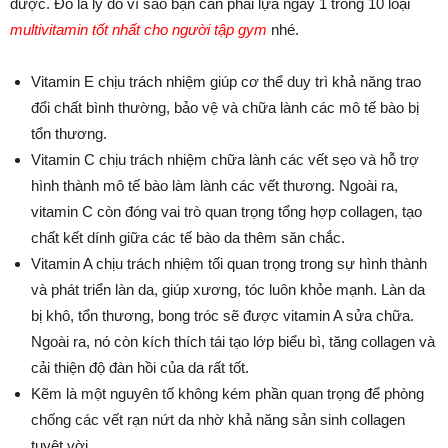
được. Đó là lý do vì sao bạn cần phải lựa ngay 1 trong 10 loại
multivitamin tốt nhất cho người tập gym
nhé.
Vitamin E chịu trách nhiệm giúp cơ thể duy trì khả năng trao
đổi chất bình thường, bảo vệ và chữa lành các mô tế bào bị
tổn thương.
Vitamin C chịu trách nhiệm chữa lành các vết sẹo và hỗ trợ
hình thành mô tế bào làm lành các vết thương. Ngoài ra,
vitamin C còn đóng vai trò quan trọng tổng hợp collagen, tạo
chất kết dính giữa các tế bào da thêm săn chắc.
Vitamin A chịu trách nhiệm tối quan trọng trong sự hình thành
và phát triển làn da, giúp xương, tóc luôn khỏe mạnh. Làn da
bị khô, tổn thương, bong tróc sẽ được vitamin A sửa chữa.
Ngoài ra, nó còn kích thích tái tạo lớp biểu bì, tăng collagen và
cải thiện độ đàn hồi của da rất tốt.
Kẽm là một nguyên tố không kém phần quan trọng để phòng
chống các vết rạn nứt da nhờ khả năng sản sinh collagen
tuyệt vời.