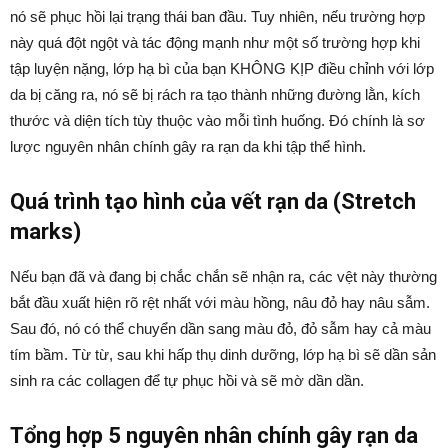
nó sẽ phục hồi lại trạng thái ban đầu. Tuy nhiên, nếu trường hợp
này quá đột ngột và tác động mạnh như một số trường hợp khi
tập luyện nặng, lớp hạ bì của bạn KHÔNG KỊP điều chỉnh với lớp
da bị căng ra, nó sẽ bị rách ra tạo thành những đường lằn, kích
thước và diện tích tùy thuộc vào mỗi tình huống. Đó chính là sơ
lược nguyên nhân chính gây ra rạn da khi tập thể hình.
Quá trình tạo hình của vết rạn da (Stretch
marks)
Nếu bạn đã và đang bị chắc chắn sẽ nhận ra, các vệt này thường
bắt đầu xuất hiện rõ rệt nhất với màu hồng, nâu đỏ hay nâu sẫm.
Sau đó, nó có thể chuyển dần sang màu đỏ, đỏ sẫm hay cả màu
tím bầm. Từ từ, sau khi hấp thụ dinh dưỡng, lớp hạ bì sẽ dần sản
sinh ra các collagen để tự phục hồi và sẽ mờ dần dần.
Tổng hợp 5 nguyên nhân chính gây rạn da