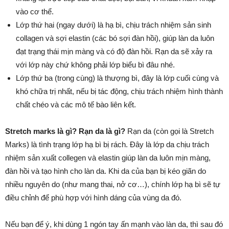
vào cơ thể.
Lớp thứ hai (ngay dưới) là hạ bì, chịu trách nhiệm sản sinh
collagen và sợi elastin (các bó sợi đàn hồi), giúp làn da luôn
đạt trạng thái mịn màng và có độ đàn hồi. Rạn da sẽ xảy ra
với lớp này chứ không phải lớp biểu bì đâu nhé.
Lớp thứ ba (trong cùng) là thượng bì, đây là lớp cuối cùng và
khó chữa trị nhất, nếu bị tác động, chịu trách nhiệm hình thành
chất chéo và các mô tế bào liên kết.
Stretch marks là gì? Rạn da là gì?
Rạn da (còn gọi là Stretch
Marks) là tình trạng lớp hạ bì bị rách. Đây là lớp da chịu trách
nhiệm sản xuất collegen và elastin giúp làn da luôn mịn màng,
đàn hồi và tạo hình cho làn da. Khi da của bạn bị kéo giãn do
nhiều nguyên do (như mang thai, nở cơ…), chính lớp hạ bì sẽ tự
điều chỉnh để phù hợp với hình dáng của vùng da đó.
Nếu bạn để ý, khi dùng 1 ngón tay ấn mạnh vào làn da, thì sau đó