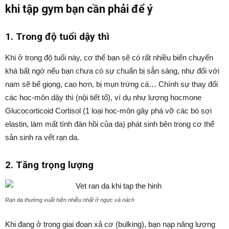
khi tập gym bạn cần phải để ý
1. Trong độ tuổi dậy thì
Khi ở trong độ tuổi này, cơ thể bạn sẽ có rất nhiều biến chuyển
khá bất ngờ nếu bạn chưa có sự chuẩn bị sẵn sàng, như đối với
nam sẽ bể giọng, cao hơn, bị mụn trứng cá… Chính sự thay đổi
các hoc-môn dậy thì (nội tiết tố), ví dụ như lượng hocmone
Glucocorticoid Cortisol (1 loại hoc-môn gây phá vỡ các bó sợi
elastin, làm mất tính đàn hồi của da) phát sinh bên trong cơ thể
sản sinh ra vết rạn da.
2. Tăng trọng lượng
Rạn da thường xuất hiện nhiều nhất ở ngực và nách
Khi đang ở trong giai đoạn xả cơ (bulking), bạn nạp năng lượng