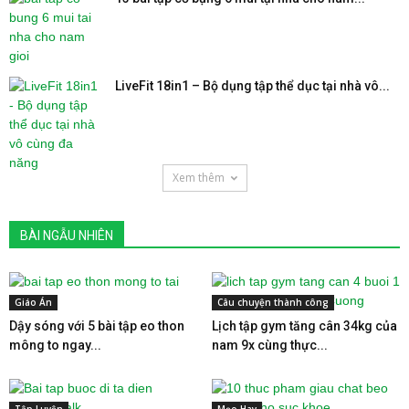
LiveFit 18in1 – Bộ dụng tập thể dục tại nhà vô...
Xem thêm
BÀI NGẪU NHIÊN
Giáo Án
Câu chuyện thành công
Dậy sóng với 5 bài tập eo thon
Lịch tập gym tăng cân 34kg của
mông to ngay...
nam 9x cùng thực...
Tập Luyện
Mẹo Hay