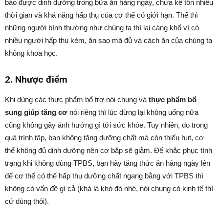
bảo được dinh dưỡng trong bữa ăn hàng ngày, chưa kể tốn nhiều
thời gian và khả năng hấp thụ của cơ thể có giới hạn. Thế thì
những người bình thường như chúng ta thì lại càng khổ vì có
nhiều người hấp thu kém, ăn sao mà đủ và cách ăn của chúng ta
không khoa học.
2. Nhược điểm
Khi dùng các thực phẩm bổ trợ nói chung và
thực phẩm bổ
sung giúp tăng cơ
nói riêng thì lúc dừng lại không uống nữa
cũng không gây ảnh hưởng gì tới sức khỏe. Tuy nhiên, do trong
quá trình tập, bạn không tăng dưỡng chất mà còn thiếu hụt, cơ
thể không đủ dinh dưỡng nên cơ bắp sẽ giảm. Để khắc phục tình
trạng khi không dùng TPBS, bạn hãy tăng thức ăn hàng ngày lên
để cơ thể có thế hấp thụ dưỡng chất ngang bằng với TPBS thì
không có vấn đề gì cả (khá là khó đó nhé, nói chung có kinh tế thì
cứ dùng thôi).