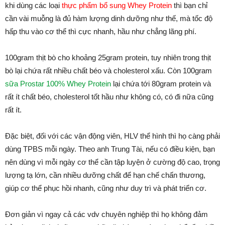
khi dùng các loại
thực phẩm bổ sung Whey Protein
thì bạn chỉ
cần vài muỗng là đủ hàm lượng dinh dưỡng như thế, mà tốc độ
hấp thu vào cơ thể thì cực nhanh, hầu như chẳng lãng phí.
100gram thịt bò cho khoảng 25gram protein, tuy nhiên trong thịt
bò lại chứa rất nhiều chất béo và cholesterol xấu. Còn 100gram
sữa Prostar 100% Whey Protein
lại chứa tới 80gram protein và
rất ít chất béo, cholesterol tốt hầu như không có, có đi nữa cũng
rất ít.
Đặc biệt, đối với các vận động viên, HLV thể hình thì họ càng phải
dùng TPBS mỗi ngày. Theo anh Trung Tài, nếu có điều kiện, bạn
nên dùng vì mỗi ngày cơ thể cần tập luyện ở cường độ cao, trọng
lượng tạ lớn, cần nhiều dưỡng chất để hạn chế chấn thương,
giúp cơ thể phục hồi nhanh, cũng như duy trì và phát triển cơ.
Đơn giản vì ngay cả các vdv chuyên nghiệp thì họ không đảm