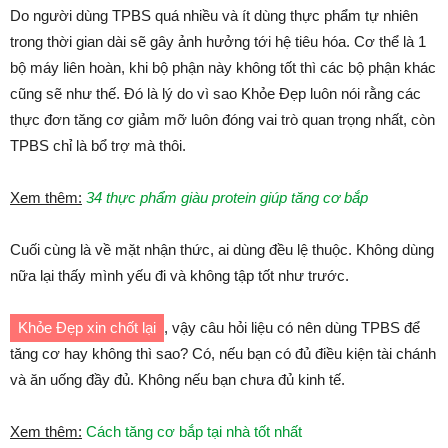
Do người dùng TPBS quá nhiều và ít dùng thực phẩm tự nhiên
trong thời gian dài sẽ gây ảnh hưởng tới hệ tiêu hóa. Cơ thể là 1
bộ máy liên hoàn, khi bộ phận này không tốt thì các bộ phận khác
cũng sẽ như thế. Đó là lý do vì sao Khỏe Đẹp luôn nói rằng các
thực đơn tăng cơ giảm mỡ luôn đóng vai trò quan trọng nhất, còn
TPBS chỉ là bổ trợ mà thôi.
Xem thêm:
34 thực phẩm giàu protein giúp tăng cơ bắp
Cuối cùng là về mặt nhận thức, ai dùng đều lệ thuộc. Không dùng
nữa lại thấy mình yếu đi và không tập tốt như trước.
Khỏe Đẹp xin chốt lại
, vậy câu hỏi liệu có nên dùng TPBS để
tăng cơ hay không thì sao? Có, nếu bạn có đủ điều kiện tài chánh
và ăn uống đầy đủ. Không nếu bạn chưa đủ kinh tế.
Xem thêm:
Cách tăng cơ bắp tại nhà tốt nhất