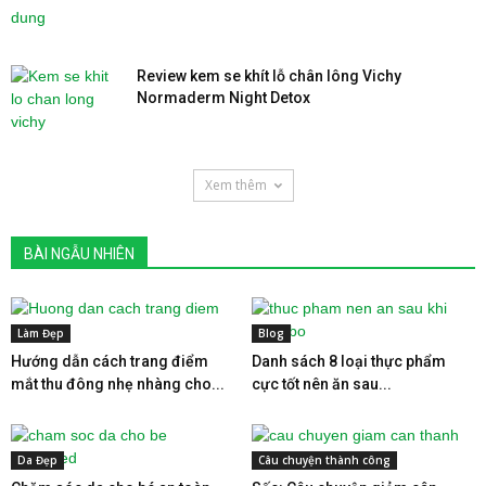
Review kem se khít lỗ chân lông Vichy
Normaderm Night Detox
Xem thêm
BÀI NGẪU NHIÊN
Làm Đẹp
Blog
Hướng dẫn cách trang điểm
Danh sách 8 loại thực phẩm
mắt thu đông nhẹ nhàng cho...
cực tốt nên ăn sau...
Da Đẹp
Câu chuyện thành công