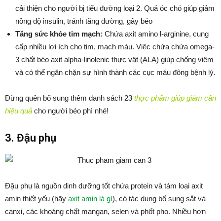
cải thiện cho người bị tiểu đường loại 2. Quả óc chó giúp giảm
nồng độ insulin, tránh tăng đường, gây béo
Tăng sức khỏe tim mạch:
Chứa axit amino l-arginine, cung
cấp nhiều lợi ích cho tim, mạch máu. Việc chứa chứa omega-
3 chất béo axit alpha-linolenic thực vật (ALA) giúp chống viêm
và có thể ngăn chặn sự hình thành các cục máu đông bệnh lý.
Đừng quên bổ sung thêm danh sách 23
thực phẩm giúp giảm cân
hiệu quả
cho người béo phì nhé!
3. Đậu phụ
Đậu phụ là nguồn dinh dưỡng tốt chứa protein và tám loại axit
amin thiết yếu (hãy
axit amin là gì
), có tác dụng bổ sung sắt và
canxi, các khoáng chất mangan, selen và phốt pho. Nhiều hơn