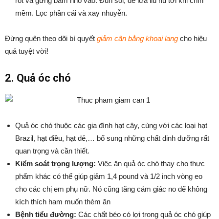
rốt và gừng băm nhỏ vào. Đun sôi, để lửa liu riu tới khi chín
mềm. Lọc phần cái và xay nhuyễn.
Đừng quên theo dõi bí quyết
giảm cân bằng khoai lang
cho hiệu
quả tuyệt vời!
2. Quả óc chó
Quả óc chó thuộc các gia đình hạt cây, cùng với các loại hạt
Brazil, hạt điều, hạt dẻ,… bổ sung những chất dinh dưỡng rất
quan trọng và cần thiết.
Kiểm soát trọng lượng:
Việc ăn quả óc chó thay cho thực
phẩm khác có thể giúp giảm 1,4 pound và 1/2 inch vòng eo
cho các chị em phụ nữ. Nó cũng tăng cảm giác no để không
kích thích ham muốn thèm ăn
Bệnh tiểu đường:
Các chất béo có lợi trong quả óc chó giúp