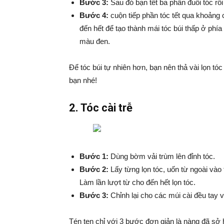
Bước 3:
Sau đó bạn tết ba phần đuôi tóc rồi
Bước 4:
cuộn tiếp phần tóc tết qua khoảng 
đến hết để tạo thành mái tóc búi thấp ở phí
màu đen.
Để tóc búi tự nhiên hơn, bạn nên thả vài lọn tó
bạn nhé!
2. Tóc cài trễ
Bước 1:
Dùng bờm vải trùm lên đỉnh tóc.
Bước 2:
Lấy từng lọn tóc, uốn từ ngoài vào t
Làm lần lượt từ cho đến hết lọn tóc.
Bước 3:
Chỉnh lại cho các múi cài đều tay 
Tén ten chỉ với 3 bước đơn giản là nàng đã sở 