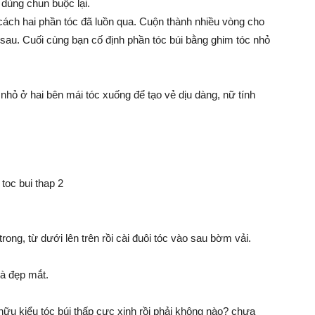
 dùng chun buộc lại.
cách hai phần tóc đã luồn qua. Cuộn thành nhiều vòng cho
a sau. Cuối cùng bạn cố định phần tóc búi bằng ghim tóc nhỏ
c nhỏ ở hai bên mái tóc xuống để tạo vẻ dịu dàng, nữ tính
rong, từ dưới lên trên rồi cài đuôi tóc vào sau bờm vải.
và đẹp mắt.
hữu kiểu tóc búi thấp cực xinh rồi phải không nào? chưa