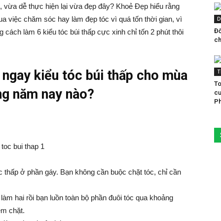
, vừa dễ thực hiện lại vừa đẹp đây? Khoẻ Đẹp hiểu rằng
a việc chăm sóc hay làm đẹp tóc vì quá tốn thời gian, vì
D
Đố
ách làm 6 kiểu tóc búi thấp cực xinh chỉ tốn 2 phút thôi
ch
 ngay kiểu tóc búi thấp cho mùa
T
To
ng năm nay nào?
cư
Ph
 thấp ở phần gáy. Bạn không cần buộc chặt tóc, chỉ cần
làm hai rồi bạn luồn toàn bộ phần đuôi tóc qua khoảng
êm chặt.