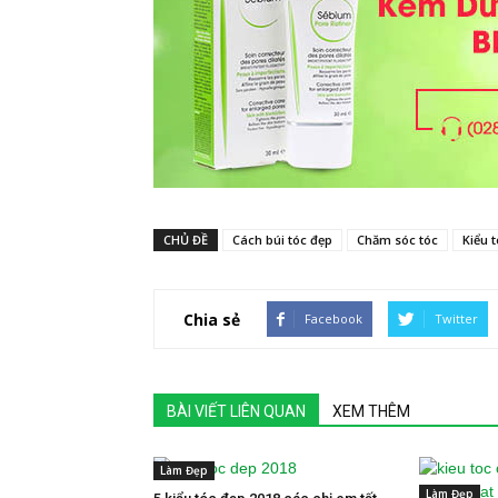
CHỦ ĐỀ
Cách búi tóc đẹp
Chăm sóc tóc
Kiểu 
Chia sẻ
Facebook
Twitter
BÀI VIẾT LIÊN QUAN
XEM THÊM
Làm Đẹp
Làm Đẹp