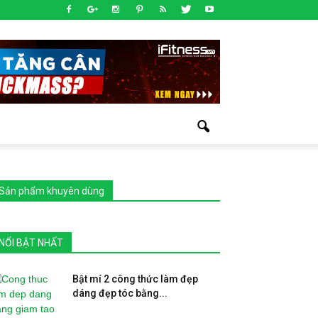
Sản phẩm khuyên dùng
NỔI BẬT NHẤT
Bật mí 2 công thức làm đẹp
dáng đẹp tóc bằng...