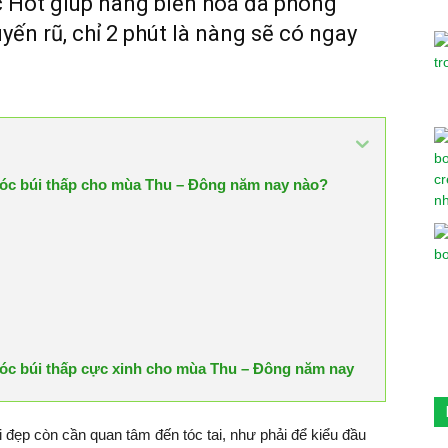
c Hot giúp nàng biến hoá đa phong
yến rũ, chỉ 2 phút là nàng sẽ có ngay
tóc búi thấp cho mùa Thu – Đông năm nay nào?
tóc búi thấp cực xinh cho mùa Thu – Đông năm nay
i đẹp còn cần quan tâm đến tóc tai, như phải để kiểu đầu