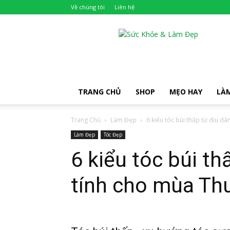
Về chúng tôi
Liên hệ
Khỏe
Đẹp
TRANG CHỦ
SHOP
MẸO HAY
LÀ
Trang Chủ
Làm Đẹp
6 kiểu tóc búi thấp từ dịu dàn
Làm Đẹp
Tóc Đẹp
6 kiểu tóc búi th
tính cho mùa Th