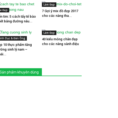
Làm Đẹp
a Đẹp
7 Gợi ý mix đồ đẹp 2017
cho các nàng tha...
n tim: 5 cách tẩy tế bào
ết bằng đường nâu...
Làm Đẹp
ình Dục & Đàn Ông
40 kiểu móng chân đẹp
cho các nàng sành điệu
p 10 thực phẩm tăng
ờng sinh lý nam –
ái...
Sản phẩm khuyên dùng