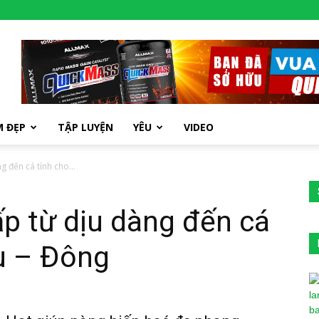
M ĐẸP
TẬP LUYỆN
YÊU
VIDEO
g đến cá tính cho...
ấp từ dịu dàng đến cá
u – Đông