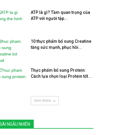
ATP là gì? Tầm quan trọng của
ATP với người tập...
10 thực phẩm bổ sung Creatine
tăng sức mạnh, phục hồi...
Thực phẩm bổ sung Protein:
Cách lựa chọn loại Protein tốt...
Xem thêm
BÀI NGẪU NHIÊN