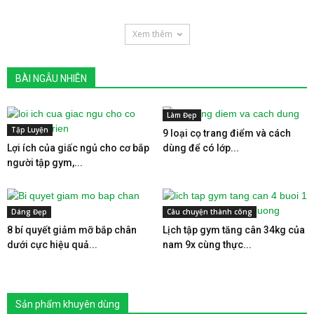
Xem thêm
BÀI NGẪU NHIÊN
Làm Đẹp
Tập Luyện
9 loại cọ trang điểm và cách
Lợi ích của giấc ngủ cho cơ bắp
dùng để có lớp...
người tập gym,...
Dáng Đẹp
Câu chuyện thành công
8 bí quyết giảm mỡ bắp chân
Lịch tập gym tăng cân 34kg của
dưới cực hiệu quả...
nam 9x cùng thực...
Sản phẩm khuyên dùng