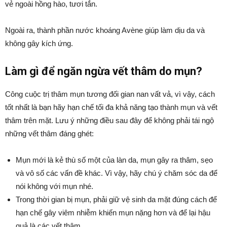
vẻ ngoài hồng hào, tươi tắn.
Ngoài ra, thành phần nước khoáng Avène giúp làm dịu da và
không gây kích ứng.
Làm gì để ngăn ngừa vết thâm do mụn?
Công cuộc trị thâm mụn tương đối gian nan vất vả, vì vậy, cách
tốt nhất là bạn hãy hạn chế tối đa khả năng tạo thành mụn và vết
thâm trên mặt. Lưu ý những điều sau đây để không phải tái ngộ
những vết thâm đáng ghét:
Mụn mới là kẻ thù số một của làn da, mụn gây ra thâm, sẹo
và vô số các vấn đề khác. Vì vậy, hãy chú ý chăm sóc da để
nói không với mụn nhé.
Trong thời gian bị mụn, phải giữ vệ sinh da mặt đúng cách để
hạn chế gây viêm nhiễm khiến mụn nặng hơn và để lại hậu
quả là các vết thâm.