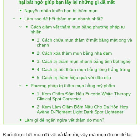
hại bất ngờ giúp bạn lấy lại những gì đã mất
Nguyên nhân khiến bạn bị thâm mụn
Làm sao để hết thâm mụn nhanh nhất?
Cách giảm vết thâm mụn bằng phương pháp tự
nhiên
1. Cách chữa mụn thâm ở mặt bằng mật ong và
chanh
2. Cách xóa thâm mụn bằng nha đam
3. Cách trị thâm mụn nhanh bằng tinh bột nghệ
4. Cách trị hết thâm mụn bằng lòng trắng trứng
5. Cách trị thâm hiệu quả với dầu oliu
Phương pháp trị thâm mụn bằng mỹ phẩm
1. Kem Chấm Đốm Nâu Eucerin White Therapy
Clinical Spot Corrector
2. Kem Làm Giảm Đốm Nâu Cho Da Hỗn Hợp
Avène D-Pigment Light Dark Spot Lightener
Làm gì để ngăn ngừa vết thâm do mụn?
Đuổi được hết mụn đã vất vả lắm rồi, vậy mà mụn đi còn để lại