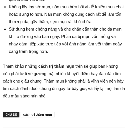
Không lấy tay sờ mụn, nặn mụn bừa bãi vì dễ khiến mụn chai
hoặc sưng to hơn. Nặn mụn không đúng cách rất dễ làm tổn
thương da, gây thâm, sẹo mụn rất khó chữa.
Sử dụng kem chống nắng và che chắn cẩn thận cho da mụn
khi ra đường vào ban ngày. Phần da bị mụn vốn mỏng và
nhạy cảm, tiếp xúc trực tiếp với ánh nắng làm vết thâm ngày
càng trầm trọng hơn.
Tham khảo những
cách trị thâm mụn
trên sẽ giúp bạn không
còn phải tự ti về gương mặt nhiều khuyết điểm hay đau đầu tìm
cách che giấu chúng. Thâm mụn không phải là vĩnh viễn nên hãy
tìm cách đánh đuổi chúng đi ngay từ bây giờ, và lấy lại một làn da
đều màu sáng mịn nhé.
CHỦ ĐỀ
cách trị thâm mụn