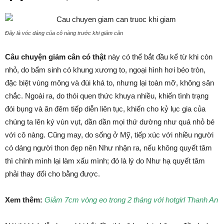
Đây là vóc dáng của cô nàng trước khi giảm cân
Câu chuyện giảm cân có thật
này có thể bắt đầu kể từ khi còn
nhỏ, do bẩm sinh có khung xương to, ngoại hình hơi béo tròn,
đặc biệt vùng mông và đùi khá to, nhưng lại toàn mỡ, không săn
chắc. Ngoài ra, do thói quen thức khuya nhiều, khiến tình trạng
đói bụng và ăn đêm tiếp diễn liên tục, khiến cho kỷ lục gia của
chúng ta lên ký vùn vụt, dần dần mọi thứ dường như quá nhỏ bé
với cô nàng. Cũng may, do sống ở Mỹ, tiếp xúc với nhiều người
có dáng người thon đẹp nên Như nhận ra, nếu không quyết tâm
thì chính mình lại làm xấu mình; đó là lý do Như hạ quyết tâm
phải thay đổi cho bằng được.
Xem thêm:
Giảm 7cm vòng eo trong 2 tháng với hotgirl Thanh An