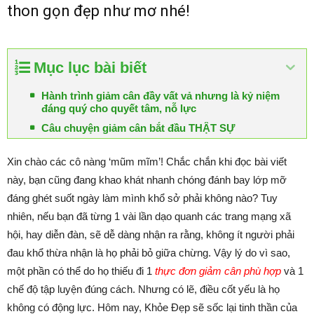
thon gọn đẹp như mơ nhé!
Mục lục bài biết
Hành trình giảm cân đầy vất vả nhưng là kỷ niệm
đáng quý cho quyết tâm, nỗ lực
Câu chuyện giảm cân bắt đầu THẬT SỰ
Xin chào các cô nàng ‘mũm mĩm’! Chắc chắn khi đọc bài viết
này, bạn cũng đang khao khát nhanh chóng đánh bay lớp mỡ
đáng ghét suốt ngày làm mình khổ sở phải không nào? Tuy
nhiên, nếu bạn đã từng 1 vài lần dạo quanh các trang mạng xã
hội, hay diễn đàn, sẽ dễ dàng nhận ra rằng, không ít người phải
đau khổ thừa nhận là họ phải bỏ giữa chừng. Vậy lý do vì sao,
một phần có thể do họ thiếu đi 1
thực đơn giảm cân phù hợp
và 1
chế độ tập luyện đúng cách. Nhưng có lẽ, điều cốt yếu là họ
không có động lực. Hôm nay, Khỏe Đẹp sẽ sốc lại tinh thần của