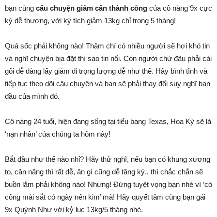
bạn cùng
câu chuyện giảm cân thành công
của cô nàng 9x cực
kỳ dễ thương, với kỳ tích giảm 13kg chỉ trong 5 tháng!
Quá sốc phải không nào! Thậm chí có nhiều người sẽ hơi khó tin
và nghĩ chuyện bịa đặt thì sao tin nổi. Con người chứ đâu phải cái
gối dễ dàng lấy giảm đi trọng lượng dễ như thế. Hãy bình tĩnh và
tiếp tục theo dõi câu chuyện và bạn sẽ phải thay đổi suy nghĩ ban
đầu của mình đó.
Cô nàng 24 tuổi, hiện đang sống tại tiểu bang Texas, Hoa Kỳ sẽ là
‘nạn nhân’ của chúng ta hôm này!
Bắt đầu như thế nào nhỉ? Hãy thử nghĩ, nếu bạn có khung xương
to, cân nặng thì rất dễ, ăn gì cũng dễ tăng ký.. thì chắc chắn sẽ
buồn lắm phải không nào! Nhưng! Đừng tuyệt vọng bạn nhé vì ‘có
công mài sắt có ngày nên kim’ mà! Hãy quyết tâm cùng bạn gái
9x Quỳnh Như với kỷ lục 13kg/5 tháng nhé.