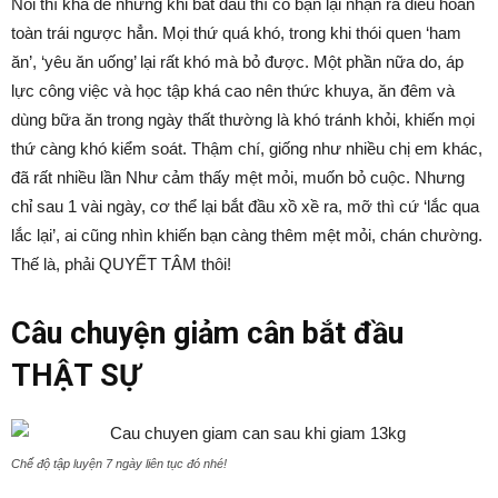
Nói thì khá dễ nhưng khi bắt đầu thì cô bạn lại nhận ra điều hoàn
toàn trái ngược hẳn. Mọi thứ quá khó, trong khi thói quen ‘ham
ăn’, ‘yêu ăn uống’ lại rất khó mà bỏ được. Một phần nữa do, áp
lực công việc và học tập khá cao nên thức khuya, ăn đêm và
dùng bữa ăn trong ngày thất thường là khó tránh khỏi, khiến mọi
thứ càng khó kiểm soát. Thậm chí, giống như nhiều chị em khác,
đã rất nhiều lần Như cảm thấy mệt mỏi, muốn bỏ cuộc. Nhưng
chỉ sau 1 vài ngày, cơ thể lại bắt đầu xồ xề ra, mỡ thì cứ ‘lắc qua
lắc lại’, ai cũng nhìn khiến bạn càng thêm mệt mỏi, chán chường.
Thế là, phải QUYẾT TÂM thôi!
Câu chuyện giảm cân bắt đầu
THẬT SỰ
Chế độ tập luyện 7 ngày liên tục đó nhé!