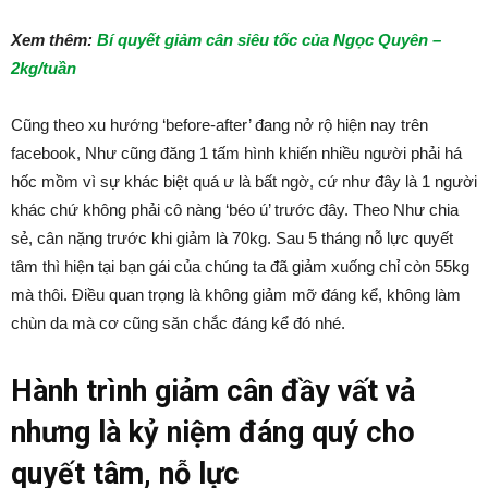
Xem thêm:
Bí quyết giảm cân siêu tốc của Ngọc Quyên –
2kg/tuần
Cũng theo xu hướng ‘before-after’ đang nở rộ hiện nay trên
facebook, Như cũng đăng 1 tấm hình khiến nhiều người phải há
hốc mồm vì sự khác biệt quá ư là bất ngờ, cứ như đây là 1 người
khác chứ không phải cô nàng ‘béo ú’ trước đây. Theo Như chia
sẻ, cân nặng trước khi giảm là 70kg. Sau 5 tháng nỗ lực quyết
tâm thì hiện tại bạn gái của chúng ta đã giảm xuống chỉ còn 55kg
mà thôi. Điều quan trọng là không giảm mỡ đáng kể, không làm
chùn da mà cơ cũng săn chắc đáng kể đó nhé.
Hành trình giảm cân đầy vất vả
nhưng là kỷ niệm đáng quý cho
quyết tâm, nỗ lực