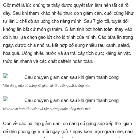
Giờ mới là lúc chúng ta thấy được quyết tâm làm nên tất cả rồi
đây. Sau khi tham khảo nhiều thưc đơn giảm cân, cuối cùng Như
tự lên 1 chế độ ăn uống cho riêng mình. Sau 7 giờ tối, tuyệt đối
không ăn bất cứ món gì thêm. Giảm tinh bột hoàn toàn, thay vào
đó Như lựa chọn gạo lứt cho lộ trình của mình. Các bữa ăn trong
ngày, được chia nhỏ ra, kết hợp bổ sung nhiều rau xanh, salad,
hoa quả. Uống nhiều nước và ăn trái cây tích cực; kiêng ăn vặt,
thức ăn nhanh và các chất caffein hoàn toàn.
Vóc dáng của cô nàng đã giảm đi rất nhiều phải không nào
Như tự tin hơn rất nhiều và tận hưởng cuộc sống thoải mái
Còn về các bài tập giảm cân, cô nàng cố gắng sắp xếp thời gian
để đến phòng gym mỗi ngày (đủ 7 ngày luôn mọi người nhé, như