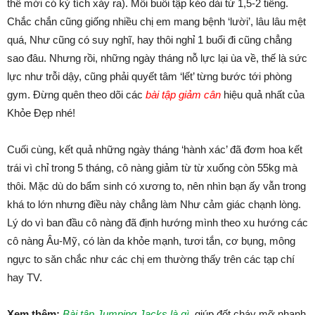
thế mới có kỳ tích xảy ra). Mỗi buổi tập kéo dài từ 1,5-2 tiếng.
Chắc chắn cũng giống nhiều chị em mang bệnh ‘lười’, lâu lâu mệt
quá, Như cũng có suy nghĩ, hay thôi nghỉ 1 buổi đi cũng chẳng
sao đâu. Nhưng rồi, những ngày tháng nỗ lực lại ùa về, thế là sức
lực như trỗi dậy, cũng phải quyết tâm ‘lết’ từng bước tới phòng
gym. Đừng quên theo dõi các
bài tập giảm cân
hiệu quả nhất của
Khỏe Đẹp nhé!
Cuối cùng, kết quả những ngày tháng ‘hành xác’ đã đơm hoa kết
trái vì chỉ trong 5 tháng, cô nàng giảm từ từ xuống còn 55kg mà
thôi. Mặc dù do bẩm sinh có xương to, nên nhìn bạn ấy vẫn trong
khá to lớn nhưng điều này chẳng làm Như cảm giác chạnh lòng.
Lý do vì ban đầu cô nàng đã định hướng mình theo xu hướng các
cô nàng Âu-Mỹ, có làn da khỏe mạnh, tươi tắn, cơ bụng, mông
ngực to săn chắc như các chị em thường thấy trên các tạp chí
hay TV.
Xem thêm:
Bài tập Jumping Jacks là gì
, giúp đốt cháy mỡ nhanh