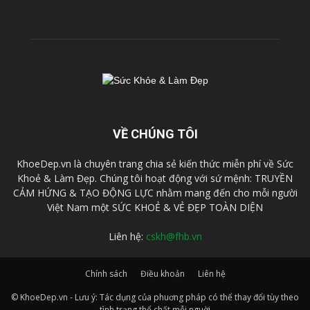
VỀ CHÚNG TÔI
KhoeDep.vn là chuyên trang chia sẻ kiến thức miễn phí về Sức
Khoẻ & Làm Đẹp. Chúng tôi hoạt động với sứ mệnh: TRUYỀN
CẢM HỨNG & TẠO ĐỘNG LỰC nhằm mang đến cho mỗi người
Việt Nam một SỨC KHOẺ & VẺ ĐẸP TOÀN DIỆN
Liên hệ:
cskh@fhb.vn
Chính sách
Điều khoản
Liên hệ
© KhoeDep.vn - Lưu ý: Tác dụng của phuơng pháp có thể thay đổi tùy theo
tình trạng thể chất mỗi nguời