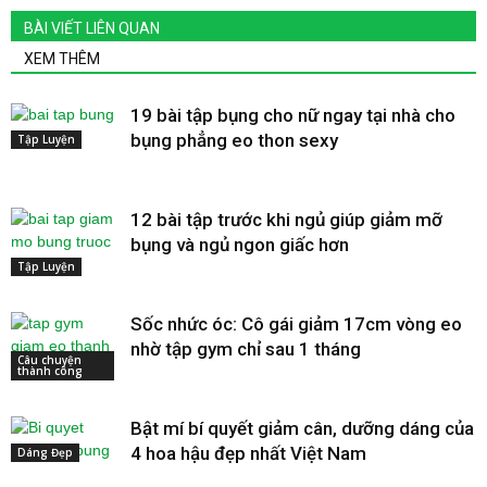
BÀI VIẾT LIÊN QUAN
XEM THÊM
19 bài tập bụng cho nữ ngay tại nhà cho
bụng phẳng eo thon sexy
Tập Luyện
12 bài tập trước khi ngủ giúp giảm mỡ
bụng và ngủ ngon giấc hơn
Tập Luyện
Sốc nhức óc: Cô gái giảm 17cm vòng eo
nhờ tập gym chỉ sau 1 tháng
Câu chuyện
thành công
Bật mí bí quyết giảm cân, dưỡng dáng của
4 hoa hậu đẹp nhất Việt Nam
Dáng Đẹp