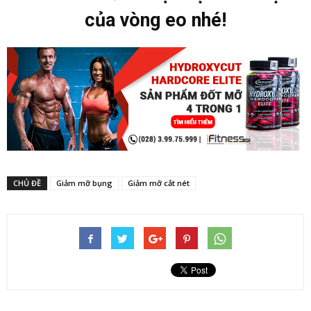
của vòng eo nhé!
CHỦ ĐỀ
Giảm mỡ bụng
Giảm mỡ cắt nét