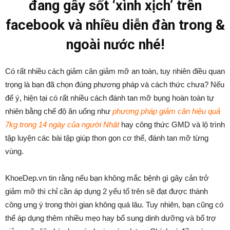
đang gây sốt ‘xình xịch’ trên
facebook và nhiều diễn đàn trong &
ngoài nước nhé!
Có rất nhiều cách giảm cân giảm mỡ an toàn, tuy nhiên điều quan
trọng là bạn đã chọn đúng phương pháp và cách thức chưa? Nếu
để ý, hiện tại có rất nhiều cách đánh tan mỡ bụng hoàn toàn tự
nhiên bằng chế độ ăn uống như
phương pháp giảm cân hiệu quả
7kg trong 14 ngày của người Nhật
hay công thức GMD và lộ trình
tập luyện các bài tập giúp thon gọn cơ thể, đánh tan mỡ từng
vùng.
KhoeDep.vn tin rằng nếu bạn không mắc bệnh gì gây cản trở
giảm mỡ thì chỉ cần áp dụng 2 yếu tố trên sẽ đạt được thành
công ưng ý trong thời gian không quá lâu. Tuy nhiên, bạn cũng có
thể áp dụng thêm nhiều mẹo hay bổ sung dinh dưỡng và bổ trợ