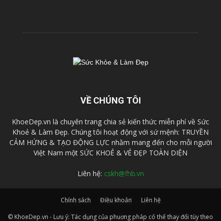
VỀ CHÚNG TÔI
KhoeDep.vn là chuyên trang chia sẻ kiến thức miễn phí về Sức
Khoẻ & Làm Đẹp. Chúng tôi hoạt động với sứ mệnh: TRUYỀN
CẢM HỨNG & TẠO ĐỘNG LỰC nhằm mang đến cho mỗi người
Việt Nam một SỨC KHOẺ & VẺ ĐẸP TOÀN DIỆN
Liên hệ:
cskh@fhb.vn
Chính sách
Điều khoản
Liên hệ
© KhoeDep.vn - Lưu ý: Tác dụng của phuơng pháp có thể thay đổi tùy theo