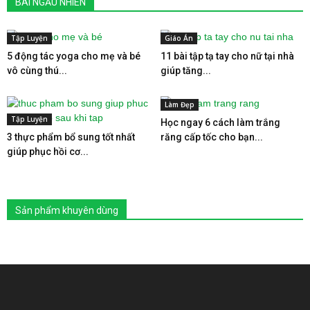
BÀI NGẪU NHIÊN
Tập Luyện
Giáo Án
5 động tác yoga cho mẹ và bé
11 bài tập tạ tay cho nữ tại nhà
vô cùng thú...
giúp tăng...
Làm Đẹp
Tập Luyện
Học ngay 6 cách làm trắng
3 thực phẩm bổ sung tốt nhất
răng cấp tốc cho bạn...
giúp phục hồi cơ...
Sản phẩm khuyên dùng