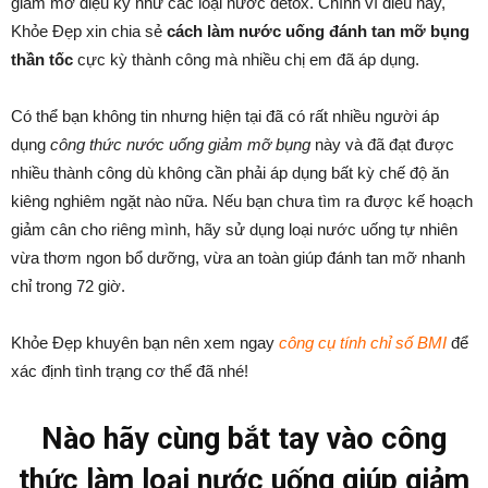
giảm mỡ diệu kỳ như các loại nước detox. Chính vì điều này,
Khỏe Đẹp xin chia sẻ
cách làm nước uống đánh tan mỡ bụng
thần tốc
cực kỳ thành công mà nhiều chị em đã áp dụng.
Có thể bạn không tin nhưng hiện tại đã có rất nhiều người áp
dụng
công thức nước uống giảm mỡ bụng
này và đã đạt được
nhiều thành công dù không cần phải áp dụng bất kỳ chế độ ăn
kiêng nghiêm ngặt nào nữa. Nếu bạn chưa tìm ra được kế hoạch
giảm cân cho riêng mình, hãy sử dụng loại nước uống tự nhiên
vừa thơm ngon bổ dưỡng, vừa an toàn giúp đánh tan mỡ nhanh
chỉ trong 72 giờ.
Khỏe Đẹp khuyên bạn nên xem ngay
công cụ tính chỉ số BMI
để
xác định tình trạng cơ thể đã nhé!
Nào hãy cùng bắt tay vào công
thức làm loại nước uống giúp giảm