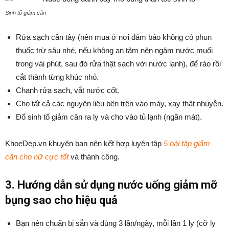
Sinh tố giảm cân
Rửa sạch cần tây (nên mua ở nơi đảm bảo không có phun
thuốc trừ sâu nhé, nếu không an tâm nên ngâm nước muối
trong vài phút, sau đó rửa thật sạch với nước lạnh), để ráo rồi
cắt thành từng khúc nhỏ.
Chanh rửa sạch, vắt nước cốt.
Cho tất cả các nguyên liệu bên trên vào máy, xay thật nhuyễn.
Đổ sinh tố giảm cân ra ly và cho vào tủ lạnh (ngăn mát).
KhoeDep.vn khuyên bạn nên kết hợp luyện tập
5 bài tập giảm
cân cho nữ cực tốt
và thành công.
3. Hướng dẫn sử dụng nước uống giảm mỡ
bụng sao cho hiệu quả
Bạn nên chuẩn bị sẵn và dùng 3 lần/ngày, mỗi lần 1 ly (cỡ ly