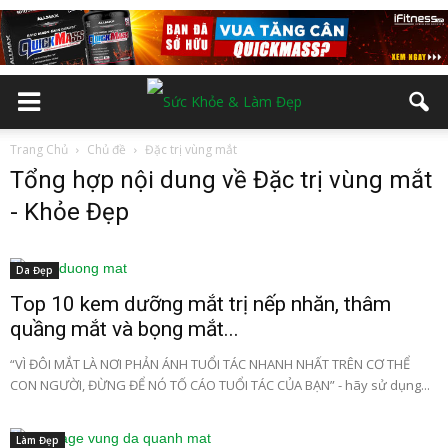
Trang Chủ
Chủ đề
Đặc trị vùng mắt
Tổng hợp nội dung về Đặc trị vùng mắt
- Khỏe Đẹp
Da Đẹp
Top 10 kem dưỡng mắt trị nếp nhăn, thâm
quầng mắt và bọng mắt...
“VÌ ĐÔI MẮT LÀ NƠI PHẢN ÁNH TUỔI TÁC NHANH NHẤT TRÊN CƠ THỂ
CON NGƯỜI, ĐỪNG ĐỂ NÓ TỐ CÁO TUỔI TÁC CỦA BẠN” - hãy sử dụng...
Làm Đẹp