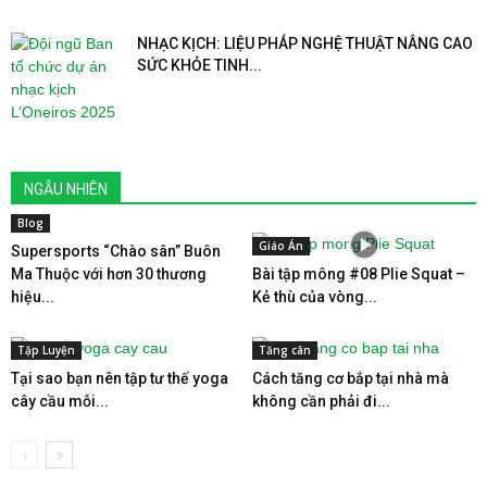
NHẠC KỊCH: LIỆU PHÁP NGHỆ THUẬT NÂNG CAO
SỨC KHỎE TINH...
NGẪU NHIÊN
Blog
Giáo Án
Supersports “Chào sân” Buôn
Ma Thuộc với hơn 30 thương
Bài tập mông #08 Plie Squat –
hiệu...
Kẻ thù của vòng...
Tập Luyện
Tăng cân
Tại sao bạn nên tập tư thế yoga
Cách tăng cơ bắp tại nhà mà
cây cầu mỗi...
không cần phải đi...