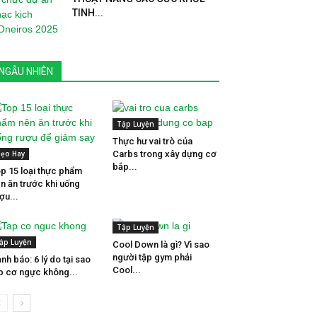
TINH...
NGẪU NHIÊN
Tập Luyện
Thực hư vai trò của
ẹo Hay
Carbs trong xây dựng cơ
bắp...
p 15 loại thực phẩm
n ăn trước khi uống
ợu...
Tập Luyện
ập Luyện
Cool Down là gì? Vì sao
người tập gym phải
nh báo: 6 lý do tại sao
Cool...
p cơ ngực không...