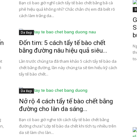
Bạn có bao giờ nghĩ cách tẩy tế bào chết bằng bã cà
phê hiệu quả không nhỉ? Chắc chắn chị em đã biết rõ
B
cách làm trắng da...
G
S
Da Đẹp
b
ến
Đốn tim: 5 cách tẩy tế bào chết
Ng
bằng đường nâu hiệu quả siêu...
th
to
ột
Lần trước chúng ta đã tham khảo 5 cách tẩy tế bào da
i
chết bằng đường, lần này chúng ta sẽ tìm hiểu kỹ cách
tẩy tế bào chết...
Da Đẹp
Nở rộ 4 cách tẩy tế bào chết bằng
đường cho làn da sáng...
g
Bạn có bao giờ nghe tới cách tẩy tế bào chết bằng
n,
đường chưa? Lớp tế bào da chết khi tích tụ nhiều trên
da sẽ làm cho làn...