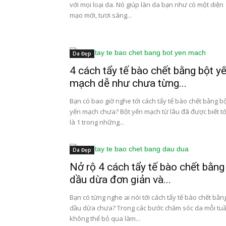
với mọi loại da. Nó giúp làn da bạn như có một diện
mạo mới, tươi sáng...
Da Đẹp
4 cách tẩy tế bào chết bằng bột y
mạch dễ như chưa từng...
Bạn có bao giờ nghe tới cách tẩy tế bào chết bằng b
yến mạch chưa? Bột yến mạch từ lâu đã được biết tớ
là 1 trong những...
Da Đẹp
Nở rộ 4 cách tẩy tế bào chết bằng
dầu dừa đơn giản và...
Bạn có từng nghe ai nói tới cách tẩy tế bào chết bằn
dầu dừa chưa? Trong các bước chăm sóc da mỗi tuầ
không thể bỏ qua làm...