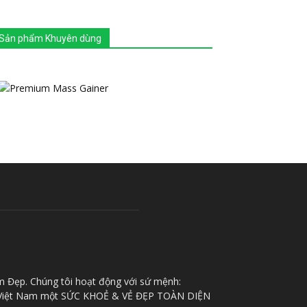
Sản phẩm Khuyên dùng
m Đẹp. Chúng tôi hoạt động với sứ mệnh:
iệt Nam một SỨC KHOẺ & VẺ ĐẸP TOÀN DIỆN