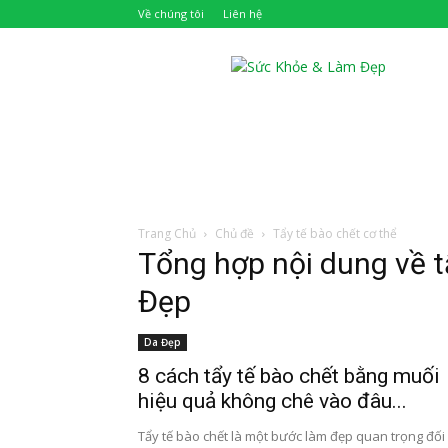
Về chúng tôi
Liên hệ
Khỏe
Đẹp
Trang Chủ
Chủ đề
Tẩy tế bào chết cơ thể
Tổng hợp nội dung về t
Đẹp
Da Đẹp
8 cách tẩy tế bào chết bằng muối
hiệu quả không chê vào đâu...
Tẩy tế bào chết là một bước làm đẹp quan trọng đối