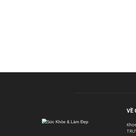
VỀ 
Khoe
TRU