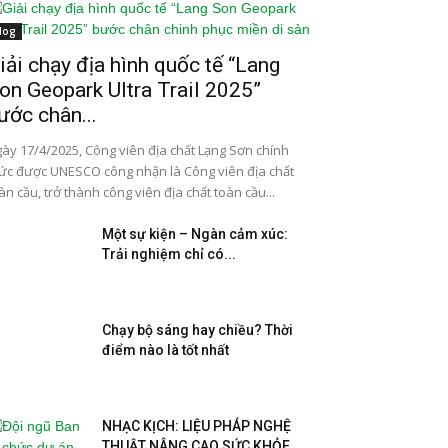
log
iải chạy địa hình quốc tế “Lang
on Geopark Ultra Trail 2025”
ước chân...
ày 17/4/2025, Công viên địa chất Lạng Sơn chính
ức được UNESCO công nhận là Công viên địa chất
àn cầu, trở thành công viên địa chất toàn cầu...
Một sự kiện – Ngàn cảm xúc:
Trải nghiệm chỉ có...
Chạy bộ sáng hay chiều? Thời
điểm nào là tốt nhất
NHẠC KỊCH: LIỆU PHÁP NGHỆ
THUẬT NÂNG CAO SỨC KHỎE