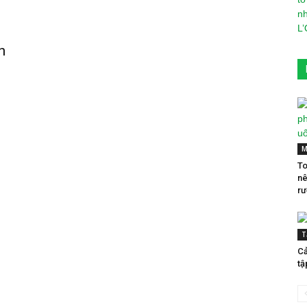
n
M
To
nê
rư
T
Cả
tậ