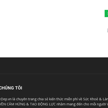
CHÚNG TÔI
Dep.vn là chuyên trang chia sẻ kiến thức miễn phí về Sức Khoẻ & Là
YỀN CẢM HỨNG & TẠO ĐỘNG LỰC nhằm mang đến cho mỗi người V