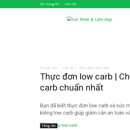
Về chúng tôi
Liên hệ
Khỏe
Đẹp
Trang Chủ
Chủ đề
Thực đơn low carb
Thực đơn low carb | Ch
carb chuẩn nhất
Bạn đã biết thực đơn low carb và sức 
kiêng low carb giúp giảm cân an toàn v
Tăng cân