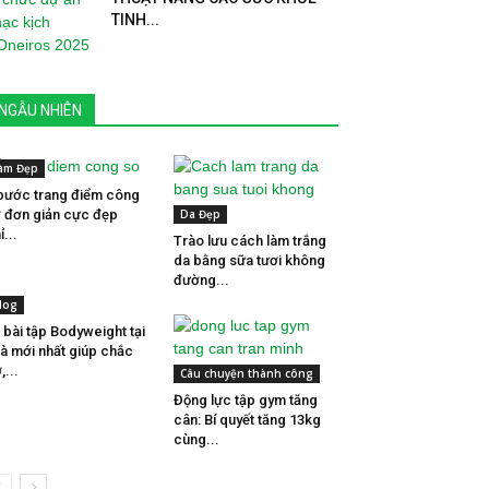
TINH...
NGẪU NHIÊN
àm Đẹp
bước trang điểm công
 đơn giản cực đẹp
Da Đẹp
ỉ...
Trào lưu cách làm trắng
da bằng sữa tươi không
đường...
log
 bài tập Bodyweight tại
à mới nhất giúp chắc
,...
Câu chuyện thành công
Động lực tập gym tăng
cân: Bí quyết tăng 13kg
cùng...