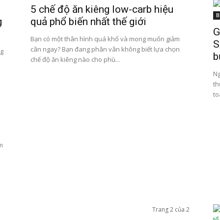
5 chế độ ăn kiêng low-carb hiệu
B
g
quả phổ biến nhất thế giới
G
Bạn có một thân hình quá khổ và mong muốn giảm
S
cân ngay? Bạn đang phân vân không biết lựa chọn
ng
b
chế độ ăn kiêng nào cho phù...
Ng
th
to
m
Trang 2 của 2