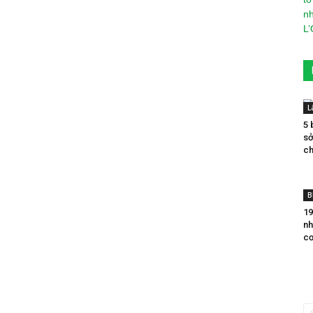
L
5 
sở
ch
B
19
nh
cơ