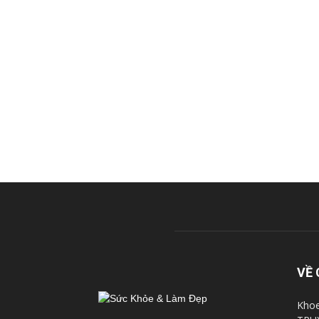
VỀ 
Khoe