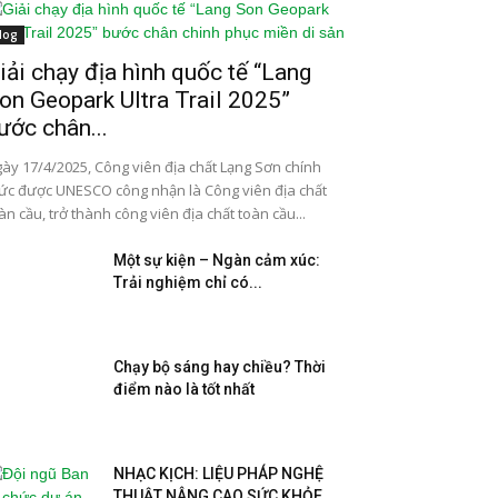
log
iải chạy địa hình quốc tế “Lang
on Geopark Ultra Trail 2025”
ước chân...
ày 17/4/2025, Công viên địa chất Lạng Sơn chính
ức được UNESCO công nhận là Công viên địa chất
àn cầu, trở thành công viên địa chất toàn cầu...
Một sự kiện – Ngàn cảm xúc:
Trải nghiệm chỉ có...
Chạy bộ sáng hay chiều? Thời
điểm nào là tốt nhất
NHẠC KỊCH: LIỆU PHÁP NGHỆ
THUẬT NÂNG CAO SỨC KHỎE