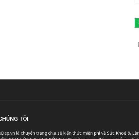
CHÚNG TÔI
Dep.vn là chuyên trang chia sẻ kiến thức miễn phí về Sức Khoẻ & Là