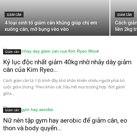
GIẢM CÂN
GIẢM CÂN
4 loại sinh tố giảm cân khủng giúp chị em
Cách giảm
xuống cân, mỡ bụng vèo vèo
liền 2kg 
Giảm cân
Kỷ lục độc nhất giảm 40kg nhờ nhảy dây giảm
cân của Kim Ryeo...
Cách giảm cân là 1 lộ trình đầy khó khăn khiến nhiều người phải bỏ
cuộc giữa chừng. Theo khảo sát, hầu hết mọi trường hợp 'đứt gánh
giữa...
Giảm cân
Nữ nên tập gym hay aerobic để giảm cân, eo
thon và body quyến...