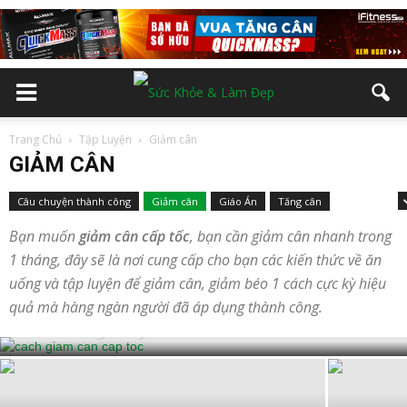
Trang Chủ
Tập Luyện
Giảm cân
GIẢM CÂN
Câu chuyện thành công
Giảm cân
Giáo Án
Tăng cân
Thể Hình
Bạn muốn
giảm cân cấp tốc
, bạn cần giảm cân nhanh trong
1 tháng, đây sẽ là nơi cung cấp cho bạn các kiến thức về ăn
GIẢM CÂN
uống và tập luyện để giảm cân, giảm béo 1 cách cực kỳ hiệu
5 cách giảm cân cấp tốc chỉ ĐÚNG không
quả mà hàng ngàn người đã áp dụng thành công.
SAI nhưng mấy ai biết đâu