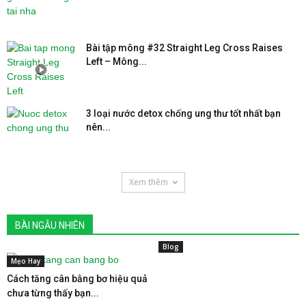
Bài tập mông #32 Straight Leg Cross Raises
Left – Mông...
3 loại nước detox chống ung thư tốt nhất bạn
nên...
Xem thêm
BÀI NGẪU NHIÊN
Blog
Mẹo Hay
Cách tăng cân bằng bơ hiệu quả
chưa từng thấy bạn...