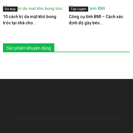
Da Đẹp
Tập Luyện
10 cách trị da mặt khô bong
Công cụ tính BMI – Cách xác
tróc tại nhà cho...
định độ gầy béo...
Sản phẩm khuyên dùng