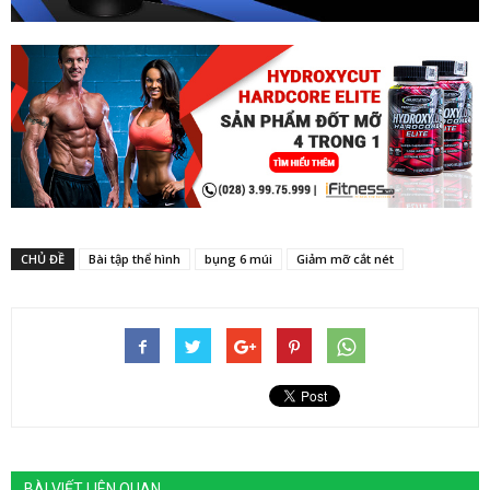
CHỦ ĐỀ
Bài tập thể hình
bụng 6 múi
Giảm mỡ cắt nét
BÀI VIẾT LIÊN QUAN