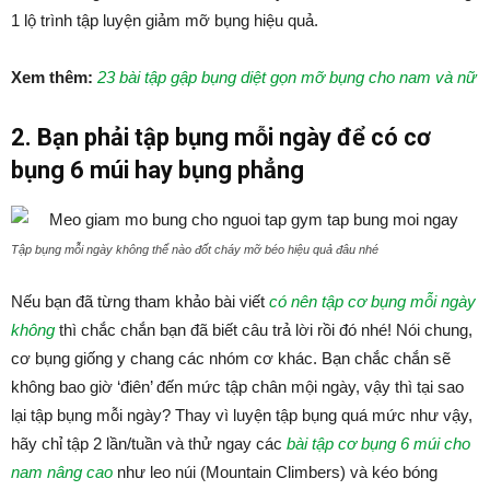
1 lộ trình tập luyện giảm mỡ bụng hiệu quả.
Xem thêm:
23 bài tập gập bụng diệt gọn mỡ bụng cho nam và nữ
2. Bạn phải tập bụng mỗi ngày để có cơ
bụng 6 múi hay bụng phẳng
Tập bụng mỗi ngày không thể nào đốt cháy mỡ béo hiệu quả đâu nhé
Nếu bạn đã từng tham khảo bài viết
có nên tập cơ bụng mỗi ngày
không
thì chắc chắn bạn đã biết câu trả lời rồi đó nhé! Nói chung,
cơ bụng giống y chang các nhóm cơ khác. Bạn chắc chắn sẽ
không bao giờ ‘điên’ đến mức tập chân mội ngày, vậy thì tại sao
lại tập bụng mỗi ngày? Thay vì luyện tập bụng quá mức như vậy,
hãy chỉ tập 2 lần/tuần và thử ngay các
bài tập cơ bụng 6 múi cho
nam nâng cao
như leo núi (Mountain Climbers) và kéo bóng