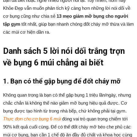
bạn đã biết hoặc nghe nhiều người nói lại. Tuy nhiên, hôm nay
Khỏe Đẹp vẫn muốn phân tích kỹ càng hơn những lời nói dối về
cơ bụng cũng như chia sẻ
13 mẹo giảm mỡ bụng cho người
tập gym
tốt nhất, giúp bạn nhanh chóng đốt cháy mỡ thừa và làm
các múi cơ hiện dần ra.
Danh sách 5 lời nói dối trắng trợn
về bụng 6 múi chẳng ai biết
1. Bạn có thể gập bụng để đốt cháy mỡ
Không quan trọng là bạn có thể gập bụng 1 triệu lần/ngày, nhưng
chắc chắn là không thể nào giảm mỡ bụng hiệu quả được. Cơ
bụng được tạo hình từ trong nhà bếp, chứ không phải tại gym.
Thực đơn cho cơ bụng 6 múi
đóng vai trò quan trọng chiếm tới
90% kết quả cuối cùng. Để có thể đốt cháy mỡ béo che phủ các
múi cơ bụng, bạn cần 1 chế độ ăn đầy đủ chất và khoa học cùng