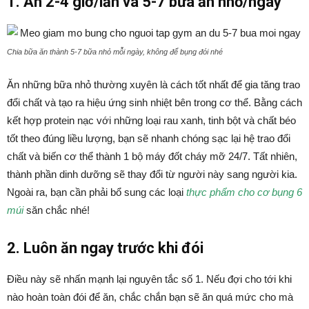
1. Ăn 2-4 giờ/lần và 5-7 bữa ăn nhỏ/ngày
Chia bữa ăn thành 5-7 bữa nhỏ mỗi ngày, không để bụng đói nhé
Ăn những bữa nhỏ thường xuyên là cách tốt nhất để gia tăng trao
đổi chất và tạo ra hiệu ứng sinh nhiệt bên trong cơ thể. Bằng cách
kết hợp protein nạc với những loại rau xanh, tinh bột và chất béo
tốt theo đúng liều lượng, bạn sẽ nhanh chóng sạc lại hệ trao đổi
chất và biến cơ thể thành 1 bộ máy đốt cháy mỡ 24/7. Tất nhiên,
thành phần dinh dưỡng sẽ thay đổi từ người này sang người kia.
Ngoài ra, bạn cần phải bổ sung các loại
thực phẩm cho cơ bụng 6
múi
săn chắc nhé!
2. Luôn ăn ngay trước khi đói
Điều này sẽ nhấn mạnh lại nguyên tắc số 1. Nếu đợi cho tới khi
nào hoàn toàn đói để ăn, chắc chắn bạn sẽ ăn quá mức cho mà