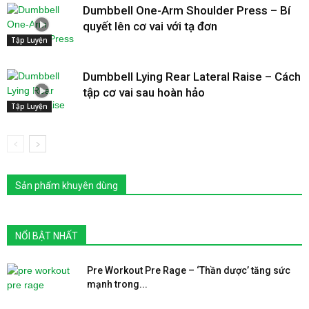
Dumbbell One-Arm Shoulder Press – Bí
quyết lên cơ vai với tạ đơn
Tập Luyện
Dumbbell Lying Rear Lateral Raise – Cách
tập cơ vai sau hoàn hảo
Tập Luyện
Sản phẩm khuyên dùng
NỔI BẬT NHẤT
Pre Workout Pre Rage – ‘Thần dược’ tăng sức
mạnh trong...