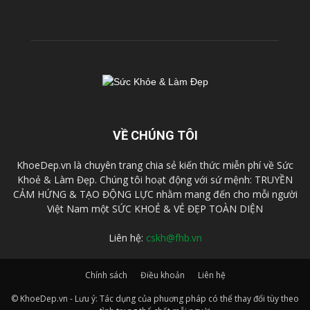
VỀ CHÚNG TÔI
KhoeDep.vn là chuyên trang chia sẻ kiến thức miễn phí về Sức
Khoẻ & Làm Đẹp. Chúng tôi hoạt động với sứ mệnh: TRUYỀN
CẢM HỨNG & TẠO ĐỘNG LỰC nhằm mang đến cho mỗi người
Việt Nam một SỨC KHOẺ & VẺ ĐẸP TOÀN DIỆN
Liên hệ:
cskh@fhb.vn
Chính sách
Điều khoản
Liên hệ
© KhoeDep.vn - Lưu ý: Tác dụng của phuơng pháp có thể thay đổi tùy theo