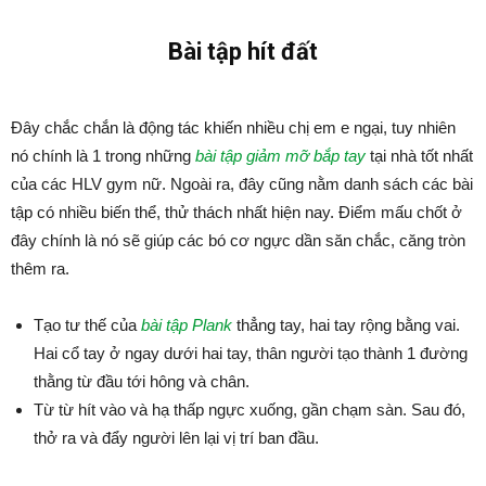
Bài tập hít đất
Đây chắc chắn là động tác khiến nhiều chị em e ngại, tuy nhiên
nó chính là 1 trong những
bài tập giảm mỡ bắp tay
tại nhà tốt nhất
của các HLV gym nữ. Ngoài ra, đây cũng nằm danh sách các bài
tập có nhiều biến thể, thử thách nhất hiện nay. Điểm mấu chốt ở
đây chính là nó sẽ giúp các bó cơ ngực dần săn chắc, căng tròn
thêm ra.
Tạo tư thế của
bài tập Plank
thẳng tay, hai tay rộng bằng vai.
Hai cổ tay ở ngay dưới hai tay, thân người tạo thành 1 đường
thằng từ đầu tới hông và chân.
Từ từ hít vào và hạ thấp ngực xuống, gần chạm sàn. Sau đó,
thở ra và đẩy người lên lại vị trí ban đầu.