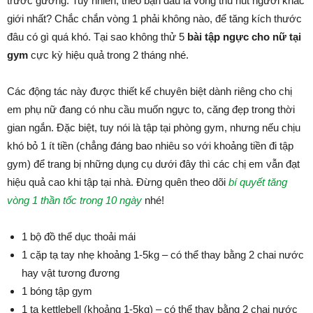
trước gương. Tuy nhiên, theo bạn đâu là vòng thu hút người khác
giới nhất? Chắc chắn vòng 1 phải không nào, để tăng kích thước
đâu có gì quá khó. Tại sao không thử 5
bài tập ngực cho nữ tại
gym
cực kỳ hiệu quả trong 2 tháng nhé.
Các động tác này được thiết kế chuyên biệt dành riêng cho chị
em phụ nữ đang có nhu cầu muốn ngực to, căng đẹp trong thời
gian ngắn. Đặc biệt, tuy nói là tập tại phòng gym, nhưng nếu chịu
khó bỏ 1 ít tiền (chẳng đáng bao nhiêu so với khoảng tiền đi tập
gym) để trang bị những dụng cụ dưới đây thì các chị em vẫn đạt
hiệu quả cao khi tập tại nhà. Đừng quên theo dõi
bí quyết tăng
vòng 1 thần tốc trong 10 ngày
nhé!
1 bộ đồ thể dục thoải mái
1 cặp tạ tay nhẹ khoảng 1-5kg – có thể thay bằng 2 chai nước
hay vật tương đương
1 bóng tập gym
1 tạ kettlebell (khoảng 1-5kg) – có thể thay bằng 2 chai nước