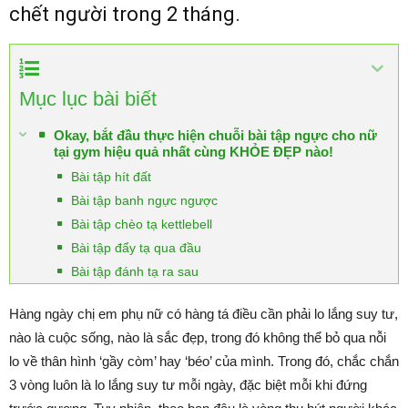
chết người trong 2 tháng.
Mục lục bài biết
Okay, bắt đầu thực hiện chuỗi bài tập ngực cho nữ
tại gym hiệu quả nhất cùng KHỎE ĐẸP nào!
Bài tập hít đất
Bài tập banh ngực ngược
Bài tập chèo tạ kettlebell
Bài tập đẩy tạ qua đầu
Bài tập đánh tạ ra sau
Hàng ngày chị em phụ nữ có hàng tá điều cần phải lo lắng suy tư,
nào là cuộc sống, nào là sắc đẹp, trong đó không thể bỏ qua nỗi
lo về thân hình ‘gầy còm’ hay ‘béo’ của mình. Trong đó, chắc chắn
3 vòng luôn là lo lắng suy tư mỗi ngày, đặc biệt mỗi khi đứng