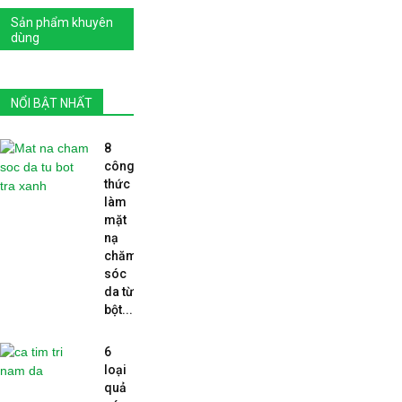
Sản phẩm khuyên
dùng
NỔI BẬT NHẤT
8
công
thức
làm
mặt
nạ
chăm
sóc
da từ
bột...
6
loại
quả