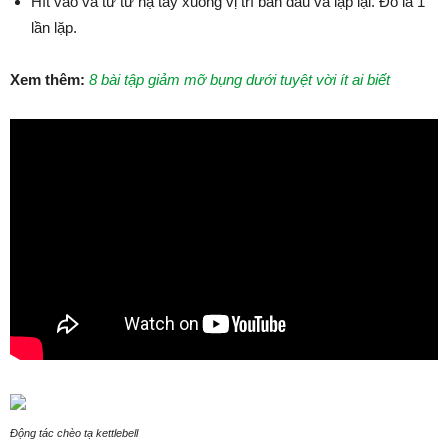
Hít vào và từ từ hạ tay xuống vị trí ban đầu và lặp lại. Đó là 1
lần lặp.
Xem thêm:
8 bài tập giảm mỡ bụng dưới tuyệt vời ít ai biết
Động tác chèo tạ kettlebell