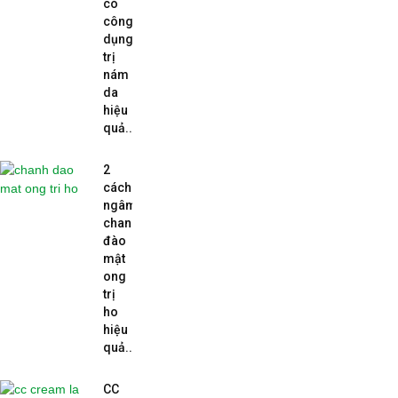
có
công
dụng
trị
nám
da
hiệu
quả...
2
cách
ngâm
chanh
đào
mật
ong
trị
ho
hiệu
quả...
CC