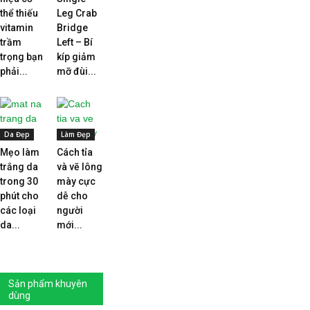
thể thiếu
Leg Crab
vitamin
Bridge
trầm
Left – Bí
trọng bạn
kíp giảm
phải...
mỡ đùi...
Da Đẹp
Làm Đẹp
Mẹo làm
Cách tỉa
trắng da
và vẽ lông
trong 30
mày cực
phút cho
dễ cho
các loại
người
da...
mới...
Sản phẩm khuyên
dùng