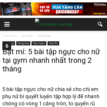
Trang Chủ
Làm Đẹp
Dáng Đẹp
Làm Đẹp
Dáng Đẹp
Tập Luyện
Giáo Án
2
3
4
5
6
Bật mí: 5 bài tập ngực cho nữ
tại gym nhanh nhất trong 2
tháng
5 bài tập ngực cho nữ chia sẻ cho chị em
phụ nữ bí quyết luyện tập hợp lý để nhanh
chóng có vòng 1 căng tròn, to quyến rũ