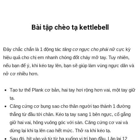
Bài tập chèo tạ kettlebell
Đây chắc chắn là 1 động tác
tăng cơ ngực cho phái nữ
cực kỳ
hiệu quả cho chị em nhanh chóng đốt cháy mỡ tay. Tuy nhiên,
nếu bạn để ý, khi kéo tay lên, bạn sẽ giúp làm vùng ngực dãn và
nở cơ nhiều hơn.
Tạo tư thế Plank cơ bản, hai tay hơi rộng hơn vai, một tay giữ
tạ.
Căng cứng cơ bụng sao cho thân người tạo thành 1 đường
thẳng từ đầu tới chân. Kéo tạ tay sang 1 bên ngực, cố gắng
giữ hai vai, hông vuông góc với sàn. Căng cứng cơ vai và
dừng lại khi tạ lên cao hết mức. Thở ra khi kéo tạ.
Sau đó, hít vào và từ từ hạ xuống vị trí ban đầu. Lặp lại 12