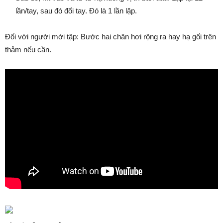
lần/tay, sau đó đổi tay. Đó là 1 lần lặp.
Đối với người mới tập: Bước hai chân hơi rộng ra hay hạ gối trên
thảm nếu cần.