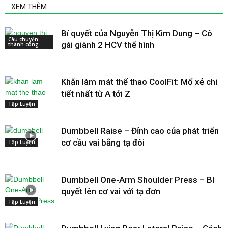
XEM THÊM
Bí quyết của Nguyễn Thị Kim Dung – Cô
Câu chuyện
gái giành 2 HCV thể hình
thành công
Khăn làm mát thể thao CoolFit: Mổ xẻ chi
tiết nhất từ A tới Z
Tập Luyện
Dumbbell Raise – Đỉnh cao của phát triển
cơ cầu vai bằng tạ đôi
Tập Luyện
Dumbbell One-Arm Shoulder Press – Bí
quyết lên cơ vai với tạ đơn
Tập Luyện