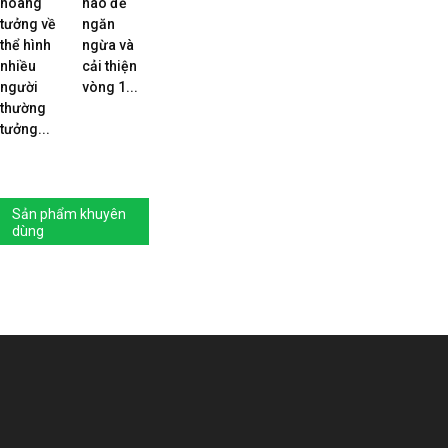
hoang
nào để
tưởng về
ngăn
thể hình
ngừa và
nhiều
cải thiện
người
vòng 1...
thường
tưởng...
Sản phẩm khuyên
dùng