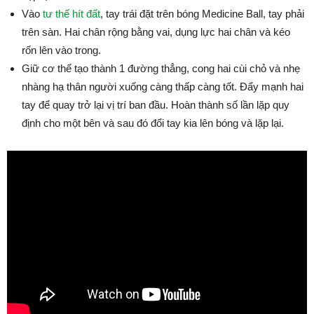
Vào
tư thế hít đất
, tay trái đặt trên bóng Medicine Ball, tay phải
trên sàn. Hai chân rộng bằng vai, dụng lực hai chân và kéo
rốn lên vào trong.
Giữ cơ thể tạo thành 1 đường thẳng, cong hai cùi chỏ và nhẹ
nhàng hạ thân người xuống càng thấp càng tốt. Đẩy mạnh hai
tay để quay trở lại vị trí ban đầu. Hoàn thành số lần lặp quy
định cho một bên và sau đó đổi tay kia lên bóng và lặp lại.