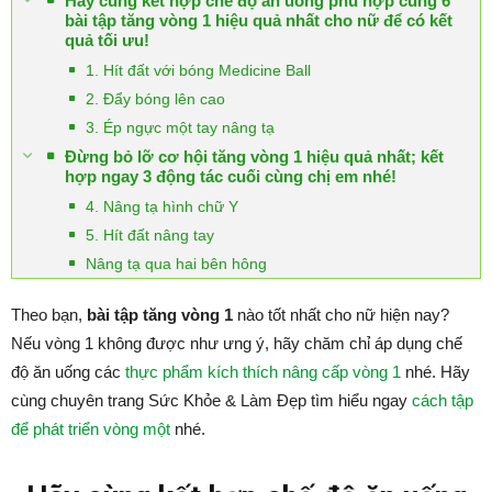
Hãy cùng kết hợp chế độ ăn uống phù hợp cùng 6
bài tập tăng vòng 1 hiệu quả nhất cho nữ để có kết
quả tối ưu!
1. Hít đất với bóng Medicine Ball
2. Đẩy bóng lên cao
3. Ép ngực một tay nâng tạ
Đừng bỏ lỡ cơ hội tăng vòng 1 hiệu quả nhất; kết
hợp ngay 3 động tác cuối cùng chị em nhé!
4. Nâng tạ hình chữ Y
5. Hít đất nâng tay
Nâng tạ qua hai bên hông
Theo bạn,
bài tập tăng vòng 1
nào tốt nhất cho nữ hiện nay?
Nếu vòng 1 không được như ưng ý, hãy chăm chỉ áp dụng chế
độ ăn uống các
thực phẩm kích thích nâng cấp vòng 1
nhé. Hãy
cùng chuyên trang Sức Khỏe & Làm Đẹp tìm hiểu ngay
cách tập
để phát triển vòng một
nhé.