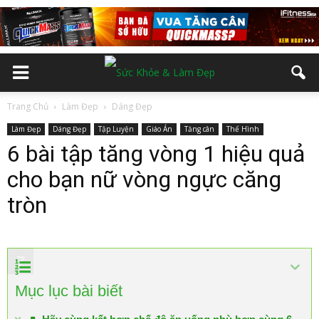
Trang Chủ
Làm Đẹp
Dáng Đẹp
Làm Đẹp
Dáng Đẹp
Tập Luyện
Giáo Án
Tăng cân
Thể Hình
6 bài tập tăng vòng 1 hiệu quả
cho bạn nữ vòng ngực căng
tròn
2
3
4
5
6
7
Mục lục bài biết