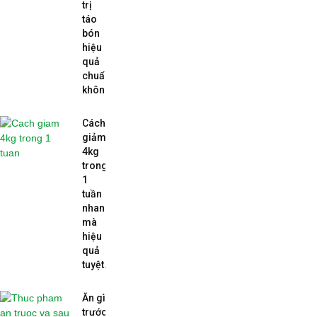
trị
táo
bón
hiệu
quả
chuẩn
không...
Cách
giảm
4kg
trong
1
tuần
nhanh
mà
hiệu
quả
tuyệt...
Ăn gì
trước