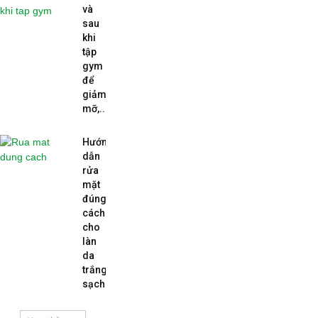
và
sau
khi
tập
gym
để
giảm
mỡ,...
Hướng
dẫn
rửa
mặt
đúng
cách
cho
làn
da
trắng
sạch...