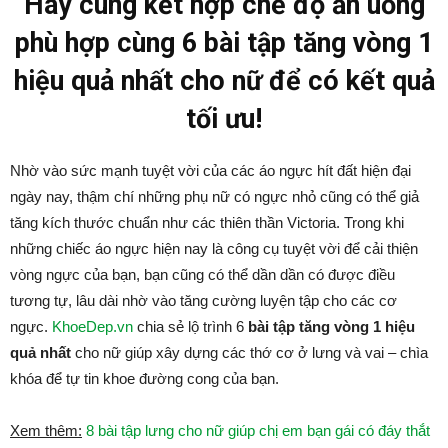
Hãy cùng kết hợp chế độ ăn uống
phù hợp cùng 6 bài tập tăng vòng 1
hiệu quả nhất cho nữ để có kết quả
tối ưu!
Nhờ vào sức mạnh tuyệt vời của các áo ngực hít đất hiện đại
ngày nay, thậm chí những phụ nữ có ngực nhỏ cũng có thể giả
tăng kích thước chuẩn như các thiên thần Victoria. Trong khi
những chiếc áo ngực hiện nay là công cụ tuyệt vời để cải thiện
vòng ngực của bạn, bạn cũng có thể dần dần có được điều
tương tự, lâu dài nhờ vào tăng cường luyện tập cho các cơ
ngực.
KhoeDep.vn
chia sẻ lộ trình 6
bài tập tăng vòng 1 hiệu
quả nhất
cho nữ giúp xây dựng các thớ cơ ở lưng và vai – chìa
khóa để tự tin khoe đường cong của bạn.
Xem thêm:
8 bài tập lưng cho nữ giúp chị em bạn gái có đáy thắt