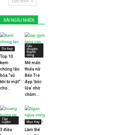
Xem thêm
BÀI NGẪU NHIÊN
Câu
Da Đẹp
chuyện
thành
công
Top 10
kem
Mê mẩn
chống lão
thiếu nữ
hóa “vũ
Bến Tre
khí bí mật”
đẹp ‘bốc
cho...
lửa’ nhờ
chăm...
Tập
Luyện
Mẹo Hay
3 điều
Làm thế