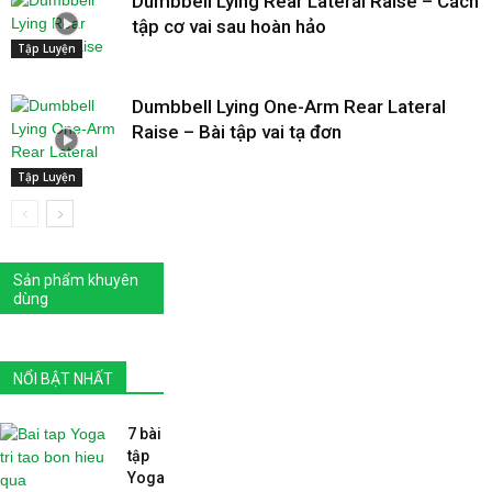
Dumbbell Lying Rear Lateral Raise – Cách
tập cơ vai sau hoàn hảo
Tập Luyện
Dumbbell Lying One-Arm Rear Lateral
Raise – Bài tập vai tạ đơn
Tập Luyện
Sản phẩm khuyên
dùng
NỔI BẬT NHẤT
7 bài
tập
Yoga