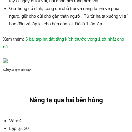
tay ở ngay dưới vai, hai chân hơi rộng hơn vai.
Giữ hông cố định, cong cùi chỏ trái vá nâng tạ lên về phía
ngực, giữ cho cùi chỏ gần thân người. Từ từ hạ tạ xuống vị trí
ban đầu và lặp lại cho bên còn lại. Đó là 1 lần lặp.
Xem thêm:
5 bài tập hít đất tăng kích thước vòng 1 tốt nhất cho
nữ
Nâng tạ qua hai tay
Nâng tạ qua hai bên hông
Ván: 4
Lặp lại: 20