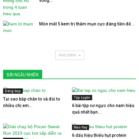
vòng...
Mòn mắt 5 kem trị thâm mụn cực đáng tiền để...
Xem thêm
BÀI NGẪU NHIÊN
Dáng Đẹp
Tập Luyện
Tại sao bắp chân to và đùi to
nhiều chị em...
6 bài tập cơ ngực cho nam hiệu
quả nhất bạn...
Mẹo Hay
6 dấu hiệu thiếu hụt protein