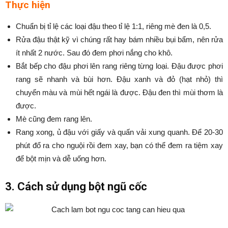
Thực hiện
Chuẩn bị tỉ lệ các loại đậu theo tỉ lệ 1:1, riêng mè đen là 0,5.
Rửa đậu thật kỹ vì chúng rất hay bám nhiều bụi bẩm, nên rửa
ít nhất 2 nước. Sau đó đem phơi nắng cho khô.
Bắt bếp cho đậu phơi lên rang riêng từng loại. Đậu được phơi
rang sẽ nhanh và bùi hơn. Đậu xanh và đỏ (hạt nhỏ) thì
chuyển màu và mùi hết ngái là được. Đậu đen thì mùi thơm là
được.
Mè cũng đem rang lên.
Rang xong, ủ đậu với giấy và quấn vải xung quanh. Để 20-30
phút đổ ra cho nguội rồi đem xay, bạn có thể đem ra tiệm xay
để bột mịn và dễ uống hơn.
3. Cách sử dụng bột ngũ cốc