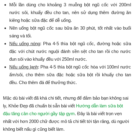
Mỗi lần dùng cho khoảng 3 muỗng bột ngũ cốc với 200ml
nước sôi, khuấy đều cho tan, nên sử dụng thêm đường ăn
kiêng hoặc sữa đặc để dễ uống.
Nên uống bột ngũ cốc sau bữa ăn 30 phút, tốt nhất vào buổi
sáng và tối.
Nếu uống nóng
: Pha 4-5 thìa bột ngũ cốc, đường hoặc sữa
đặc với chút nước nguội đánh sền sệt cho tan rồi cho nước
đun sôi vào khuấy đều với 250ml nước.
Nếu uống lạnh
: Pha 4-5 thìa bột ngũ cốc hòa với 100ml nước
ấm/sôi, cho thêm sữa đặc hoặc sữa bột rồi khuấy cho tan
đều. Cho thêm đá để thưởng thức.
Mặc dù bài viết đã khá chi tiết, nhưng để đảm bảo bạn không sai
ly, Khỏe Đẹp đã chuẩn bị sẵn bài viết
Hướng dẫn làm sữa bột
đậu tăng cân cho người gầy tập gym
. Đây là bài viết trọn vẹn
nhất với hơn 2000 chữ được mô tả chi tiết tới tận răng, dù người
không biết nấu gì cũng biết làm.