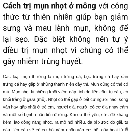
Cách trị mụn nhọt ở mông
với công
thức từ thiên nhiên giúp bạn giảm
sưng và mau lành mụn, không để
lại sẹo. Đặc biệt không nên tự ý
điều trị mụn nhọt vì chúng có thể
gây nhiễm trùng huyết.
Các loại mụn thường là mụn trứng cá, bọc trứng cá hay sần
trứng cá hay gặp ở những thanh niên dậy thì. Mụn cũng có thể có
mủ. Mụn nhọt là những khối viêm cấp tính do liên cầu, tụ cầu, có
khối trắng ở giữa (mủ). Nhọt có thể gặp ở bất cứ người nào, song
vẫn hay gặp nhất ở trẻ em, người già, người có cơ địa nhạy cảm
và một số bệnh nhân tiểu đường. Khi cơ thể yếu, sức đề kháng
kém, lao động nặng nhọc, ra mồ hôi nhiều, da bị xước do gãi, tụ
cầu, liên cầu sẽ có cơ hội xâm nhập vào cơ thể, gây hoại tử lỗ