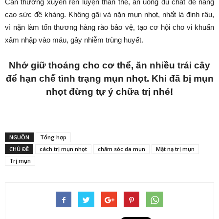
Cần thường xuyên rèn luyện thân thể, ăn uống đủ chất để nâng
cao sức đề kháng. Không gãi và nặn mụn nhọt, nhất là đinh râu,
vì nặn làm tổn thương hàng rào bảo vệ, tạo cơ hội cho vi khuẩn
xâm nhập vào máu, gây nhiễm trùng huyết.
Nhớ giữ thoáng cho cơ thể, ăn nhiều trái cây
để hạn chế tình trạng mụn nhọt. Khi đã bị mụn
nhọt đừng tự ý chữa trị nhé!
NGUỒN
Tổng hợp
CHỦ ĐỀ
cách trị mụn nhọt
chăm sóc da mụn
Mặt nạ trị mụn
Trị mụn