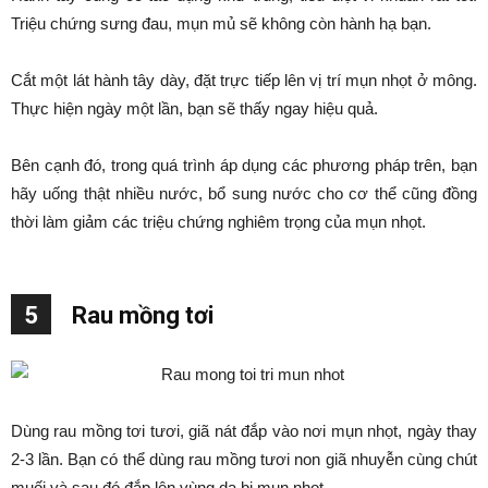
Triệu chứng sưng đau, mụn mủ sẽ không còn hành hạ bạn.
Cắt một lát hành tây dày, đặt trực tiếp lên vị trí mụn nhọt ở mông.
Thực hiện ngày một lần, bạn sẽ thấy ngay hiệu quả.
Bên cạnh đó, trong quá trình áp dụng các phương pháp trên, bạn
hãy uống thật nhiều nước, bổ sung nước cho cơ thể cũng đồng
thời làm giảm các triệu chứng nghiêm trọng của mụn nhọt.
5
Rau mồng tơi
Dùng rau mồng tơi tươi, giã nát đắp vào nơi mụn nhọt, ngày thay
2-3 lần. Bạn có thể dùng rau mồng tươi non giã nhuyễn cùng chút
muối và sau đó đắp lên vùng da bị mụn nhọt.