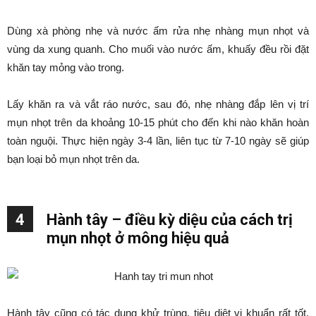
Dùng xà phòng nhẹ và nước ấm rửa nhẹ nhàng mụn nhọt và
vùng da xung quanh. Cho muối vào nước ấm, khuấy đều rồi đặt
khăn tay mỏng vào trong.
Lấy khăn ra và vắt ráo nước, sau đó, nhẹ nhàng đắp lên vị trí
mụn nhọt trên da khoảng 10-15 phút cho đến khi nào khăn hoàn
toàn nguội. Thực hiện ngày 3-4 lần, liên tục từ 7-10 ngày sẽ giúp
bạn loại bỏ mụn nhọt trên da.
4
Hành tây – điều kỳ diệu của cách trị
mụn nhọt ở mông hiệu quả
Hành tây cũng có tác dụng khử trùng, tiêu diệt vi khuẩn rất tốt.