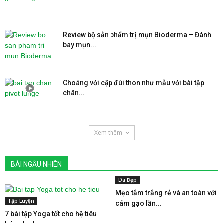
Review bộ sản phẩm trị mụn Bioderma – Đánh
bay mụn...
Choáng với cặp đùi thon như mẫu với bài tập
chân...
Xem thêm
BÀI NGẪU NHIÊN
Da Đẹp
Mẹo tắm trắng rẻ và an toàn với
Tập Luyện
cám gạo lần...
7 bài tập Yoga tốt cho hệ tiêu