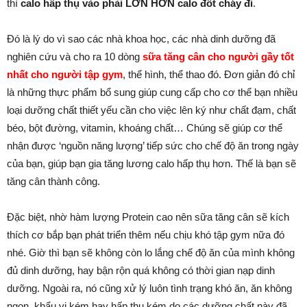
thì
calo hấp thụ vào phải LỚN HƠN calo đốt cháy đi
.
Đó là lý do vì sao các nhà khoa học, các nhà dinh dưỡng đã
nghiên cứu và cho ra 10 dòng
sữa tăng cân cho người gầy tốt
nhất cho người tập gym
, thể hình, thể thao đó. Đơn giản đó chỉ
là những thực phẩm bổ sung giúp cung cấp cho cơ thể bạn nhiều
loại dưỡng chất thiết yếu cần cho việc lên ký như chất đạm, chất
béo, bột đường, vitamin, khoáng chất… Chúng sẽ giúp cơ thể
nhận được ‘nguồn năng lượng’ tiếp sức cho chế độ ăn trong ngày
của bạn, giúp bạn gia tăng lương calo hấp thụ hơn. Thế là bạn sẽ
tăng cân thành công.
Đặc biệt, nhờ hàm lượng Protein cao nên sữa tăng cân sẽ kích
thích cơ bắp bạn phát triển thêm nếu chịu khó tập gym nữa đó
nhé. Giờ thì bạn sẽ không còn lo lắng chế độ ăn của mình không
đủ dinh dưỡng, hay bận rộn quá không có thời gian nạp dinh
dưỡng. Ngoài ra, nó cũng xử lý luôn tình trạng khó ăn, ăn không
ngon, khẩu vị kém hay hấp thụ kém do các dưỡng chất này đã