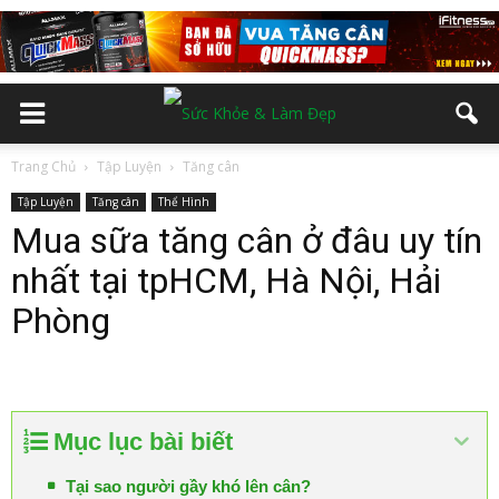
Trang Chủ
Tập Luyện
Tăng cân
Tập Luyện
Tăng cân
Thể Hình
Mua sữa tăng cân ở đâu uy tín
nhất tại tpHCM, Hà Nội, Hải
Phòng
Mục lục bài biết
Tại sao người gầy khó lên cân?