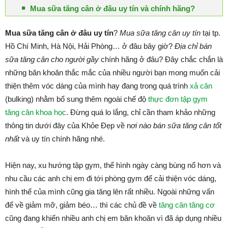
Mua sữa tăng cân ở đâu uy tín và chính hãng?
Mua sữa tăng cân ở đâu uy tín
?
Mua sữa tăng cân uy tín
tại tp.
Hồ Chí Minh, Hà Nội, Hải Phòng… ở đâu bây giờ?
Địa chỉ bán
sữa tăng cân cho người gầy
chính hãng ở đâu? Đây chắc chắn là
những băn khoăn thắc mắc của nhiều người bạn mong muốn cải
thiện thêm vóc dáng của mình hay đang trong quá trình
xả cân
(bulking) nhằm bổ sung thêm ngoài chế độ
thực đơn tập gym
tăng cân khoa học
. Đừng quá lo lắng, chỉ cần tham khảo những
thông tin dưới đây của Khỏe Đẹp về n
ơi nào bán sữa tăng cân tốt
nhất
và uy tín chính hãng nhé.
Hiện nay, xu hướng tập gym, thể hình ngày càng bùng nổ hơn và
nhu cầu các anh chị em đi tới phòng gym để cải thiện vóc dáng,
hình thể của mình cũng gia tăng lên rất nhiều. Ngoài những vấn
để về giảm mỡ, giảm béo… thì các chủ đề về
tăng cân tăng cơ
cũng đang khiến nhiều anh chị em băn khoăn vì đã áp dụng nhiều