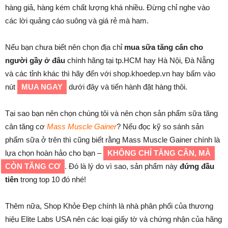
hàng giả, hàng kém chất lượng khá nhiều. Đừng chỉ nghe vào
các lời quảng cáo suông và giá rẻ mà ham.
Nếu bạn chưa biết nên chọn địa chỉ
mua sữa tăng cân cho
người gầy ở đâu
chính hãng tại tp.HCM hay Hà Nội, Đà Nẵng
và các tỉnh khác thì hãy đến với shop.khoedep.vn hay bấm vào
nút
MUA NGAY
dưới đây và tiến hành đặt hàng thôi.
Tại sao bạn nên chọn chúng tôi và nên chọn sản phẩm sữa tăng
cân tăng cơ
Mass Muscle Gainer
? Nếu đọc kỹ so sánh sản
phẩm sữa ở trên thì cũng biết rằng Mass Muscle Gainer chính là
lựa chọn hoàn hảo cho bạn –
KHÔNG CHỈ TĂNG CÂN, MÀ
CÒN TĂNG CƠ
. Đó là lý do vì sao, sản phẩm này
đứng đầu
tiên
trong top 10 đó nhé!
Thêm nữa, Shop Khỏe Đẹp chính là nhà phân phối của thương
hiệu Elite Labs USA nên các loại giấy tờ và chứng nhận của hãng