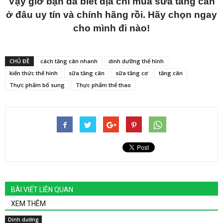
Vậy giờ bạn đã biết địa chỉ mua sữa tăng cân
ở đâu uy tín và chính hãng rồi. Hãy chọn ngay
cho mình đi nào!
CHỦ ĐỀ
cách tăng cân nhanh
dinh dưỡng thể hình
kiến thức thể hình
sữa tăng cân
sữa tăng cơ
tăng cân
Thực phẩm bổ sung
Thực phẩm thể thao
BÀI VIẾT LIÊN QUAN
XEM THÊM
Dinh dưỡng