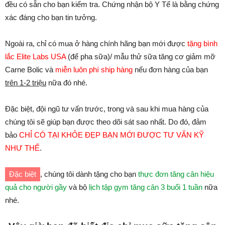
đều có sẵn cho bạn kiểm tra. Chứng nhận bộ Y Tế là bằng chứng
xác đáng cho bạn tin tưởng.
Ngoài ra, chỉ có mua ở hàng chính hãng bạn mới được
tặng bình
lắc Elite Labs USA
(để pha sữa)/ mẫu thử sữa tăng cơ giảm mỡ
Carne Bolic và
miễn luôn phí ship hàng
nếu đơn hàng của bạn
trên 1-2 triệu
nữa đó nhé.
Đặc biệt, đội ngũ tư vấn trước, trong và sau khi mua hàng của
chúng tôi sẽ giúp bạn được theo dõi sát sao nhất. Do đó, đảm
bảo
CHỈ CÓ TẠI KHỎE ĐẸP BẠN MỚI ĐƯỢC TƯ VẤN KỸ
NHƯ THẾ
.
Đặc biệt
, chúng tôi dành tặng cho bạn
thực đơn tăng cân hiệu
quả cho người gầy
và bộ
lịch tập gym tăng cân 3 buổi 1 tuần
nữa
nhé.