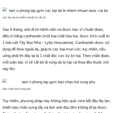
các lớp da bị nhiễm khuẩn bị cắt bỏ
Sau 6 tháng, anh đi tới bệnh viện và được bác sĩ chuẩn đoán,
điều trị bằng cantharidin (một loại chất hóa học được trích xuất từ
1 loài ruồi Tây Ban Nha – Lytta Vesicatoria). Cantharidin được sử
dụng để thoa ngoài da, giúp trị các loại mụn cóc; tuy nhiên, nếu
uống phải thì đây lại là 1 chất độc cực kỳ lợi hại. Theo chẩn đoán,
mỗi tuần bác sĩ sẽ cắt bỏ đi vùng da bị rộp và thoa đều thuốc mỡ
này lên.
bàn chân trái sưng phù
Tuy nhiên, phương pháp này không hiệu quả; virut bắt đầu lây lan,
khiến bàn chân sưng tấy và làm anh đau đớn không đi lại được.