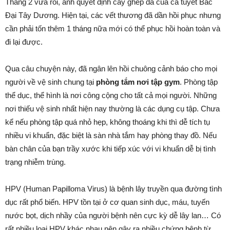
Tháng 2 vừa rồi, anh quyết định cấy ghép da của cá tuyết Bắc
Đại Tây Dương. Hiện tại, các vết thương đã dần hồi phục nhưng
cần phải tốn thêm 1 tháng nữa mới có thể phục hồi hoàn toàn và
đi lại được.
Qua câu chuyện này, đã ngân lên hồi chuông cảnh báo cho mọi
người về vệ sinh chung tại
phòng tắm nơi tập gym
. Phòng tập
thể dục, thể hình là nơi công cộng cho tất cả mọi người. Những
nơi thiếu vệ sinh nhất hiện nay thường là các dụng cụ tập. Chưa
kể nếu phòng tập quá nhỏ hẹp, không thoáng khi thì dễ tích tụ
nhiều vi khuẩn, đặc biệt là sàn nhà tắm hay phòng thay đồ. Nếu
bàn chân của bạn trầy xước khi tiếp xúc với vi khuẩn dễ bị tình
trạng nhiễm trùng.
HPV (Human Papilloma Virus) là bệnh lây truyền qua đường tình
dục rất phổ biến. HPV tồn tại ở cơ quan sinh dục, máu, tuyến
nước bọt, dịch nhầy của người bệnh nên cực kỳ dễ lây lan… Có
rất nhiều loại HPV khác nhau nên gây ra nhiều chứng bệnh từ