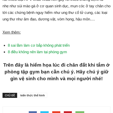
nhẹ như sùi mào gà ở cơ quan sinh dục, mụn cóc ở tay chân cho
tới các chứng bệnh nguy hiểm như ung thư cổ tử cung, các loại
ung thư như âm đạo, dương vật, vòm họng, hậu môn….
Xem thêm:
8 sai lầm làm cơ bắp không phát triển
8 điều không nên làm tại phòng gym
Trên đây là hiểm họa lúc đi chân đất khi tắm ở
phòng tập gym bạn cần chú ý. Hãy chú ý giữ
gìn vệ sinh cho mình và mọi người nhé!
CHỦ ĐỀ
kiến thức thể hình