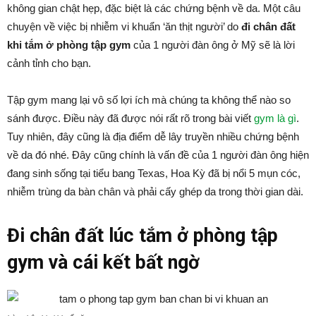
không gian chật hẹp, đặc biệt là các chứng bệnh về da. Một câu
chuyện về việc bị nhiễm vi khuẩn ‘ăn thịt người’ do
đi chân đất
khi tắm ở phòng tập gym
của 1 người đàn ông ở Mỹ sẽ là lời
cảnh tỉnh cho bạn.
Tập gym mang lại vô số lợi ích mà chúng ta không thể nào so
sánh được. Điều này đã được nói rất rõ trong bài viết
gym là gì
.
Tuy nhiên, đây cũng là địa điểm dễ lây truyền nhiều chứng bệnh
về da đó nhé. Đây cũng chính là vấn đề của 1 người đàn ông hiện
đang sinh sống tại tiểu bang Texas, Hoa Kỳ đã bị nổi 5 mụn cóc,
nhiễm trùng da bàn chân và phải cấy ghép da trong thời gian dài.
Đi chân đất lúc tắm ở phòng tập
gym và cái kết bất ngờ