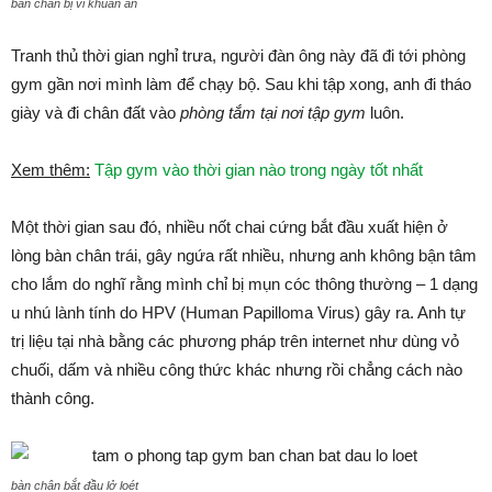
bàn chân bị vi khuẩn ăn
Tranh thủ thời gian nghỉ trưa, người đàn ông này đã đi tới phòng
gym gần nơi mình làm để chạy bộ. Sau khi tập xong, anh đi tháo
giày và đi chân đất vào
phòng tắm tại nơi tập gym
luôn.
Xem thêm:
Tập gym vào thời gian nào trong ngày tốt nhất
Một thời gian sau đó, nhiều nốt chai cứng bắt đầu xuất hiện ở
lòng bàn chân trái, gây ngứa rất nhiều, nhưng anh không bận tâm
cho lắm do nghĩ rằng mình chỉ bị mụn cóc thông thường – 1 dạng
u nhú lành tính do HPV (Human Papilloma Virus) gây ra. Anh tự
trị liệu tại nhà bằng các phương pháp trên internet như dùng vỏ
chuối, dấm và nhiều công thức khác nhưng rồi chẳng cách nào
thành công.
bàn chân bắt đầu lở loét