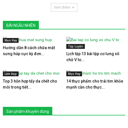
Xem thêm
BÀI NGẪU NHIÊN
Mẹo Hay
Tập Luyện
Hướng dẫn 8 cách chữa mắt
sưng húp cực kỳ đơn...
Lịch tập 13 bài tập cơ lưng xô
chữ V to...
Làm Đẹp
Mẹo Hay
Top 3 hỗn hợp tẩy da chết cho
14 thực phẩm cho trái tim khỏe
môi trong tiết...
mạnh cần cho thực...
Sản phẩm khuyên dùng