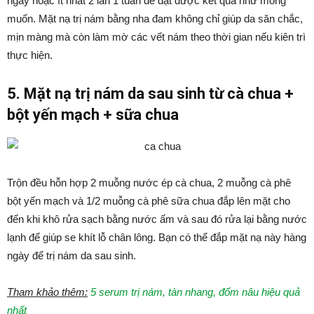
ngày hoặc ít nhất 2 lần 1 tuần để đạt được kết quả như mong
muốn. Mặt nạ trị nám bằng nha đam không chỉ giúp da săn chắc,
mịn màng mà còn làm mờ các vết nám theo thời gian nếu kiên trì
thực hiện.
5. Mặt nạ trị nám da sau sinh từ cà chua +
bột yến mạch + sữa chua
Trộn đều hỗn hợp 2 muỗng nước ép cà chua, 2 muỗng cà phê
bột yến mạch và 1/2 muỗng cà phê sữa chua đắp lên mặt cho
đến khi khô rửa sạch bằng nước ấm và sau đó rửa lại bằng nước
lạnh để giúp se khít lỗ chân lông. Bạn có thể đắp mặt nạ này hàng
ngày để trị nám da sau sinh.
Tham khảo thêm:
5 serum trị nám, tàn nhang, đốm nâu hiệu quả
nhất