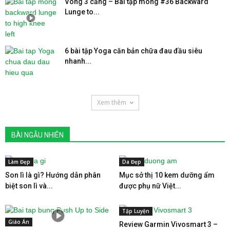
Vòng 3 căng – Bài tập mông #36 Backward
Lunge to...
6 bài tập Yoga căn bản chữa đau đầu siêu
nhanh...
Xem thêm
BÀI NGẪU NHIÊN
Làm Đẹp
Da Đẹp
Son lì là gì? Hướng dẫn phân
Mục sở thị 10 kem dưỡng ẩm
biệt son lì và...
được phụ nữ Việt...
Tập Luyện
Giáo Án
Review Garmin Vivosmart 3 –