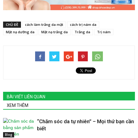
CHỦ ĐỀ
cách làm trắng da mặt
cách trị nám da
Mặt nạ dưỡng da
Mặt nạ trắng da
Trắng da
Trị nám
BÀI VIẾT LIÊN QUAN
XEM THÊM
“Chăm sóc da tự nhiên” – Mọi thứ bạn cần
biết
Blog