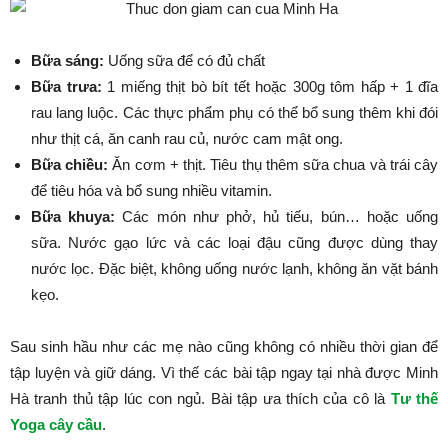
Bữa sáng:
Uống sữa để có đủ chất
Bữa trưa:
1 miếng thịt bò bít tết hoặc 300g tôm hấp + 1 đĩa
rau lang luộc. Các thực phẩm phụ có thể bổ sung thêm khi đói
như thịt cá, ăn canh rau củ, nước cam mật ong.
Bữa chiều:
Ăn cơm + thịt. Tiêu thụ thêm sữa chua và trái cây
để tiêu hóa và bổ sung nhiều vitamin.
Bữa khuya:
Các món như phở, hủ tiếu, bún… hoặc uống
sữa. Nước gạo lức và các loại đậu cũng được dùng thay
nước lọc. Đặc biệt, không uống nước lạnh, không ăn vặt bánh
kẹo.
Sau sinh hầu như các mẹ nào cũng không có nhiều thời gian để
tập luyện và giữ dáng. Vì thế các bài tập ngay tại nhà được Minh
Hà tranh thủ tập lúc con ngủ. Bài tập ưa thích của cô là
Tư thế
Yoga cây cầu
.