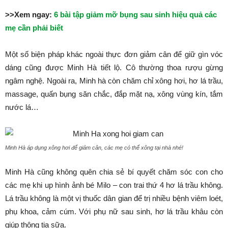
>>Xem ngay:
6 bài tập giảm mỡ bụng sau sinh hiệu quả các
mẹ cần phải biết
Một số biện pháp khác ngoài thực đơn giảm cân để giữ gìn vóc
dáng cũng được Minh Hà tiết lộ. Cô thường thoa rượu gừng
ngâm nghệ. Ngoài ra, Minh hà còn chăm chỉ xông hơi, hơ lá trầu,
massage, quấn bụng săn chắc, đắp mặt nạ, xông vùng kín, tắm
nước lá…
Minh Hà áp dụng xông hơi để giảm cân, các mẹ có thể xông tại nhà nhé!
Minh Hà cũng không quên chia sẻ bí quyết chăm sóc con cho
các mẹ khi up hình ảnh bé Milo – con trai thứ 4 hơ lá trầu không.
Lá trầu không là một vị thuốc dân gian để trị nhiều bệnh viêm loét,
phụ khoa, cảm cúm. Với phụ nữ sau sinh, hơ lá trầu khâu còn
giúp thông tia sữa.