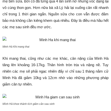
mẹ bỉm sữa. Bởi cô đã từng qua 4 lần sinh nở nhưng vóc dạng lại
vô cùng thon gọn. Hơn nữa bà xã Lý hải lại xuống cân rất nhanh
chỉ trong 1 thời gian ngắn. Nguồn sữa cho con vẫn được đảm
bảo mà không cần kiêng khem quá nhiều. Đây là điều mà hầu hết
các mẹ sau sinh đều mơ ước.
Minh Hà Khi mang thai
Khi mang thai, cũng như các mẹ khác, cân nặng của Minh Hà
tăng lên khoảng 16-17kg. Thân hình tròn trịa và nặng nề. Tuy
nhiên các mẹ sẽ phải ngạc nhiên đấy vì chỉ sau 1 tháng nằm cử
Minh Hà đã giảm 10kg và 12cm nhờ vào những phương pháp
giảm cân tự nhiên.
Mình Hà khoe thành tích giảm cân sau sinh