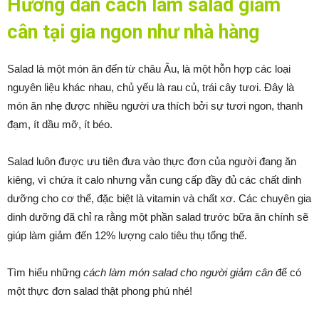
Hướng dẫn cách làm salad giảm
cân tại gia ngon như nhà hàng
Salad là một món ăn đến từ châu Âu, là một hỗn hợp các loại
nguyên liệu khác nhau, chủ yếu là rau củ, trái cây tươi. Đây là
món ăn nhẹ được nhiều người ưa thích bởi sự tươi ngon, thanh
đạm, ít dầu mỡ, ít béo.
Salad luôn được ưu tiên đưa vào thực đơn của người đang ăn
kiêng, vì chứa ít calo nhưng vẫn cung cấp đầy đủ các chất dinh
dưỡng cho cơ thể, đặc biệt là vitamin và chất xơ. Các chuyên gia
dinh dưỡng đã chỉ ra rằng một phần salad trước bữa ăn chính sẽ
giúp làm giảm đến 12% lượng calo tiêu thụ tổng thể.
Tìm hiểu những
cách làm món salad cho người giảm cân
để có
một thực đơn salad thật phong phú nhé!