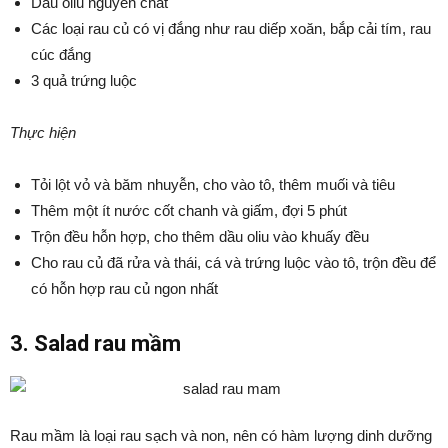
Dầu oliu nguyên chất
Các loại rau củ có vị đắng như rau diếp xoăn, bắp cải tím, rau
cúc đắng
3 quả trứng luộc
Thực hiện
Tỏi lột vỏ và băm nhuyễn, cho vào tô, thêm muối và tiêu
Thêm một ít nước cốt chanh và giấm, đợi 5 phút
Trộn đều hỗn hợp, cho thêm dầu oliu vào khuấy đều
Cho rau củ đã rửa và thái, cá và trứng luộc vào tô, trộn đều để
có hỗn hợp rau củ ngon nhất
3. Salad rau mầm
Rau mầm là loại rau sạch và non, nên có hàm lượng dinh dưỡng