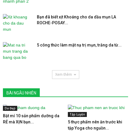
Bạn đã biết xịt Khoáng cho da dầu mụn LA
ROCHE-POSAY...
5 công thức làm mặt nạ trị mụn, trắng da từ...
Xem thêm
BÀI NGẪU NHIÊN
Da Đẹp
Tập Luyện
Bật mí 10 sản phẩm dưỡng da
RẺ mà XỊN bạn...
5 thực phẩm nên ăn trước khi
tập Yoga cho nguồn...