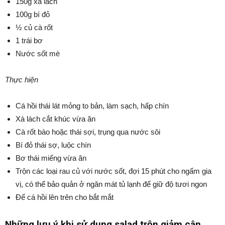
150g xà lách
100g bí đỏ
½ củ cà rốt
1 trái bơ
Nước sốt mè
Thực hiện
Cá hồi thái lát mỏng to bản, làm sạch, hấp chín
Xà lách cắt khúc vừa ăn
Cà rốt bào hoặc thái sợi, trụng qua nước sôi
Bí đỏ thái sợ, luộc chín
Bơ thái miếng vừa ăn
Trộn các loại rau củ với nước sốt, đợi 15 phút cho ngấm gia
vị, có thể bảo quản ở ngăn mát tủ lạnh để giữ độ tươi ngon
Để cá hồi lên trên cho bắt mắt
Những lưu ý khi sử dụng salad trộn giảm cân