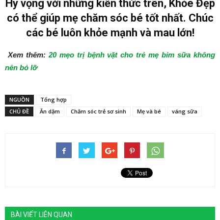
Hy vọng với những kiến thức trên, Khỏe Đẹp
có thể giúp mẹ chăm sóc bé tốt nhất. Chúc
các bé luôn khỏe mạnh và mau lớn!
Xem thêm:
20 mẹo trị bệnh vặt cho trẻ mẹ bỉm sữa không
nên bỏ lỡ
NGUỒN
Tổng hợp
CHỦ ĐỀ
Ăn dặm
Chăm sóc trẻ sơ sinh
Mẹ và bé
váng sữa
BÀI VIẾT LIÊN QUAN