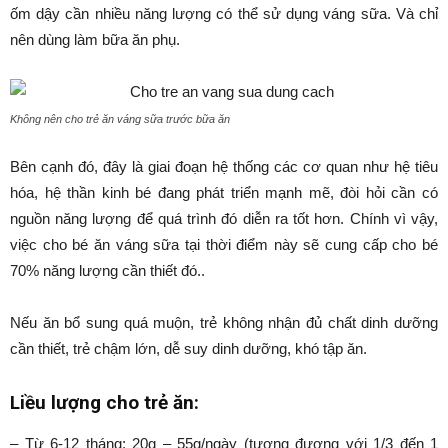
ốm dậy cần nhiều năng lượng có thể sử dụng váng sữa. Và chỉ
nên dùng làm bữa ăn phụ.
Không nên cho trẻ ăn váng sữa trước bữa ăn
Bên cạnh đó, đây là giai đoạn hệ thống các cơ quan như hệ tiêu
hóa, hệ thần kinh bé đang phát triển mạnh mẽ, đòi hỏi cần có
nguồn năng lượng để quá trình đó diễn ra tốt hơn. Chính vì vậy,
việc cho bé ăn váng sữa tại thời điểm này sẽ cung cấp cho bé
70% năng lượng cần thiết đó..
Nếu ăn bổ sung quá muộn, trẻ không nhận đủ chất dinh dưỡng
cần thiết, trẻ chậm lớn, dễ suy dinh dưỡng, khó tập ăn.
Liều lượng cho trẻ ăn:
– Từ 6-12 tháng: 20g – 55g/ngày (tương đương với 1/3 đến 1