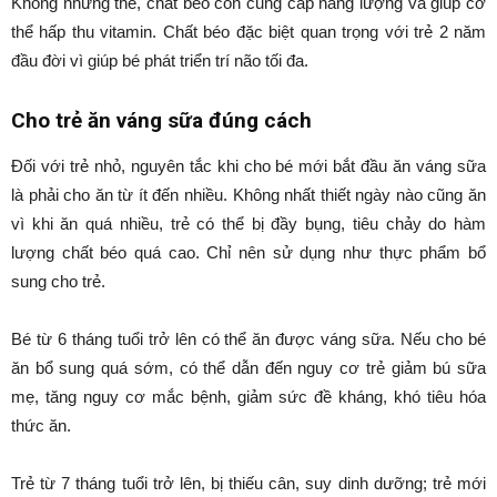
Không những thế, chất béo còn cung cấp năng lượng và giúp cơ
thể hấp thu vitamin. Chất béo đặc biệt quan trọng với trẻ 2 năm
đầu đời vì giúp bé phát triển trí não tối đa.
Cho trẻ ăn váng sữa đúng cách
Đối với trẻ nhỏ, nguyên tắc khi cho bé mới bắt đầu ăn váng sữa
là phải cho ăn từ ít đến nhiều. Không nhất thiết ngày nào cũng ăn
vì khi ăn quá nhiều, trẻ có thể bị đầy bụng, tiêu chảy do hàm
lượng chất béo quá cao. Chỉ nên sử dụng như thực phẩm bổ
sung cho trẻ.
Bé từ 6 tháng tuổi trở lên có thể ăn được váng sữa. Nếu cho bé
ăn bổ sung quá sớm, có thể dẫn đến nguy cơ trẻ giảm bú sữa
mẹ, tăng nguy cơ mắc bệnh, giảm sức đề kháng, khó tiêu hóa
thức ăn.
Trẻ từ 7 tháng tuổi trở lên, bị thiếu cân, suy dinh dưỡng; trẻ mới