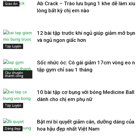
Ab Crack – Trào lưu bụng 1 khe dễ làm xiu
Giáo Án
lòng bất kỳ chị em nào
12 bài tập trước khi ngủ giúp giảm mỡ bụn
và ngủ ngon giấc hơn
Tập Luyện
Sốc nhức óc: Cô gái giảm 17cm vòng eo n
tập gym chỉ sau 1 tháng
Câu chuyện
thành công
10 bài tập cơ bụng với bóng Medicine Ball
dành cho chị em phụ nữ
Tập Luyện
Bật mí bí quyết giảm cân, dưỡng dáng của 
hoa hậu đẹp nhất Việt Nam
Dáng Đẹp