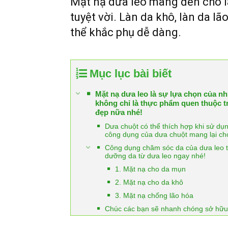
Mặt nạ dưa leo mang đến cho 
tuyệt vời. Làn da khô, làn da l
thể khắc phụ dễ dàng.
Mục lục bài biết
Mặt nạ dưa leo là sự lựa chọn của nh
không chỉ là thực phẩm quen thuộc tr
đẹp nữa nhé!
Dưa chuột có thể thích hợp khi sử d
công dụng của dưa chuột mang lại ch
Công dụng chăm sóc da của dưa leo t
dưỡng da từ dưa leo ngay nhé!
1. Mặt nạ cho da mụn
2. Mặt nạ cho da khô
3. Mặt nạ chống lão hóa
Chúc các bạn sẽ nhanh chóng sở hữu đ