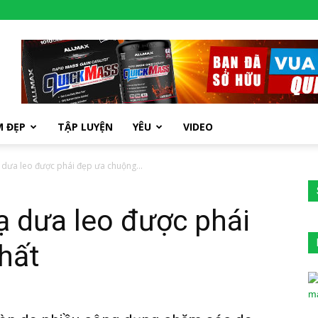
M ĐẸP
TẬP LUYỆN
YÊU
VIDEO
 dưa leo được phái đẹp ưa chuộng...
ạ dưa leo được phái
hất