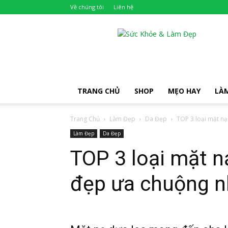
Về chúng tôi
Liên hệ
Khỏe
Đẹp
TRANG CHỦ
SHOP
MẸO HAY
LÀ
Trang Chủ
Làm Đẹp
Da Đẹp
TOP 3 loại mặt nạ
Làm Đẹp
Da Đẹp
TOP 3 loại mặt n
đẹp ưa chuộng n