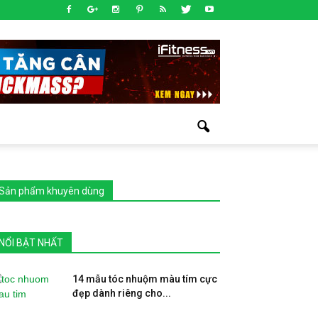
Sản phẩm khuyên dùng
NỔI BẬT NHẤT
14 mẫu tóc nhuộm màu tím cực
đẹp dành riêng cho...