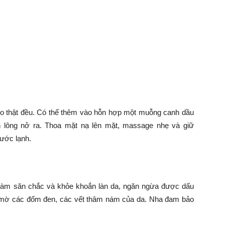
o thật đều. Có thể thêm vào hỗn hợp một muỗng canh dầu
 lông nở ra. Thoa mặt nạ lên mặt, massage nhẹ và giữ
nước lạnh.
làm săn chắc và khỏe khoắn làn da, ngăn ngừa được dấu
m mờ các đốm đen, các vết thâm nám của da. Nha đam bảo