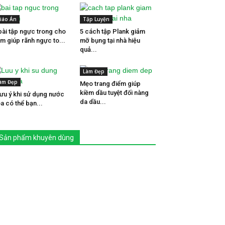
iáo Án
Tập Luyện
bài tập ngực trong cho
5 cách tập Plank giảm
m giúp rãnh ngực to...
mỡ bụng tại nhà hiệu
quả...
Làm Đẹp
àm Đẹp
Mẹo trang điểm giúp
kiềm dầu tuyệt đối nàng
lưu ý khi sử dụng nước
da dầu...
a có thể bạn...
Sản phẩm khuyên dùng