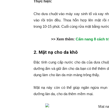
Thực hiện:
Cho dưa chuột vào máy xay sinh tố và xay nhu
vào rồi trộn đều. Thoa hỗn hợp lên mặt rồ
trong 10-15 phút. Cuối cùng rửa mặt bằng nư
>> Xem thêm:
Cẩm nang 8 cách tr
2. Mặt nạ cho da khô
Đặc tính cung cấp nước cho da của dưa chuột
dưỡng ẩm và giữ ẩm cho da bạn có thể thêm dầ
dụng làm cho làn da mịn màng trông thấy.
Mặt nạ này còn có thể giúp ngăn ngừa mụn 
dưỡng làn da, cho da thêm mềm mại.