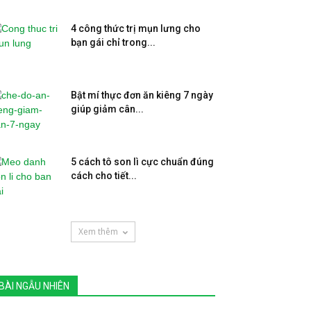
4 công thức trị mụn lưng cho
bạn gái chỉ trong...
Bật mí thực đơn ăn kiêng 7 ngày
giúp giảm cân...
5 cách tô son lì cực chuẩn đúng
cách cho tiết...
Xem thêm
BÀI NGẪU NHIÊN