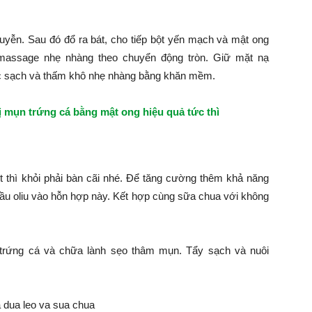
yễn. Sau đó đổ ra bát, cho tiếp bột yến mạch và mật ong
i massage nhẹ nhàng theo chuyển động tròn. Giữ mặt nạ
ớc sạch và thấm khô nhẹ nhàng bằng khăn mềm.
ị mụn trứng cá bằng mật ong hiệu quả tức thì
 thì khỏi phải bàn cãi nhé. Để tăng cường thêm khả năng
u oliu vào hỗn hợp này. Kết hợp cùng sữa chua với không
trứng cá và chữa lành sẹo thâm mụn. Tẩy sạch và nuôi