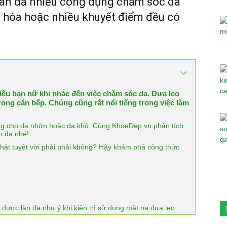
làn da nhiều công dụng chăm sóc da
ão hóa hoặc nhiều khuyết điểm đều có
iều bạn nữ khi nhắc đến việc chăm sóc da. Dưa leo
ong căn bếp. Chúng cũng rất nổi tiếng trong việc làm
ụng cho da nhờn hoặc da khô. Cùng KhoeDep.vn phân tích
o da nhé!
hật tuyệt vời phải phải không? Hãy khám phá công thức
ược làn da như ý khi kiên trì sử dụng mặt nạ dưa leo