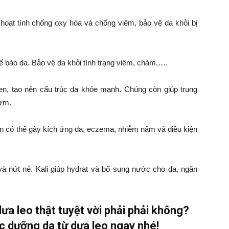
 hoạt tính chống oxy hóa và chống viêm, bảo vệ da khỏi bị
ế bào da. Bảo vệ da khỏi tình trạng viêm, chàm,….
gen, tạo nên cấu trúc da khỏe mạnh. Chúng còn giúp trung
sớm.
tin có thể gây kích ứng da, eczema, nhiễm nấm và điều kiện
và nứt nẻ. Kali giúp hydrat và bổ sung nước cho da, ngăn
a leo thật tuyệt vời phải phải không?
 dưỡng da từ dưa leo ngay nhé!