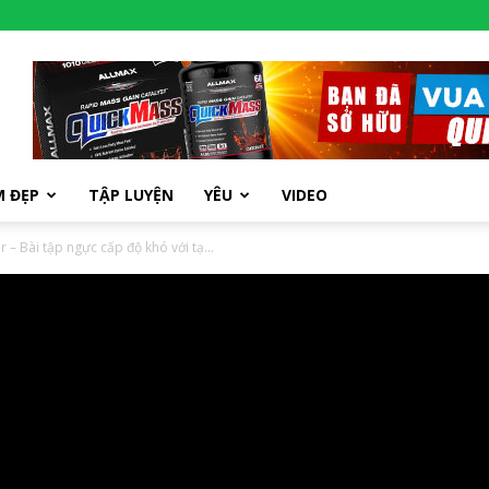
M ĐẸP
TẬP LUYỆN
YÊU
VIDEO
– Bài tập ngực cấp độ khó với tạ...