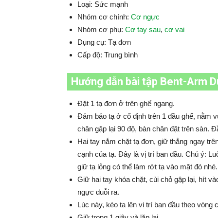
Loại: Sức mạnh
Nhóm cơ chính:
Cơ ngực
Nhóm cơ phụ:
Cơ tay sau
,
cơ vai
Dụng cụ: Tạ đơn
Cấp độ: Trung bình
Hướng dẫn bài tập Bent-Arm D
Đặt 1 tạ đơn ở trên ghế ngang.
Đảm bảo tạ ở cố định trên 1 đầu ghế, nằm vu
chân gập lại 90 độ, bàn chân đặt trên sàn. Đ
Hai tay nắm chặt tạ đơn, giữ thẳng ngay trên
cạnh của tạ. Đây là vị trí ban đầu. Chú ý: L
giữ tạ lỏng có thể làm rớt tạ vào mặt đó nhé.
Giữ hai tay khóa chặt, cùi chỏ gập lại, hít v
ngực duỗi ra.
Lúc này, kéo tạ lên vị trí ban đầu theo vòng
Giữ trong 1 giây và lặp lại.