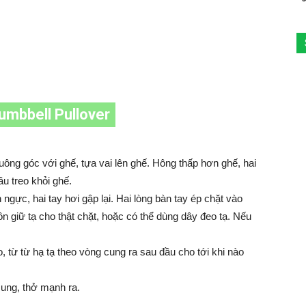
umbbell Pullover
ông góc với ghế, tựa vai lên ghế. Hông thấp hơn ghế, hai
ầu treo khỏi ghế.
 ngực, hai tay hơi gập lại. Hai lòng bàn tay ép chặt vào
uôn giữ tạ cho thật chặt, hoặc có thể dùng dây đeo tạ. Nếu
ào, từ từ hạ tạ theo vòng cung ra sau đầu cho tới khi nào
 cung, thở mạnh ra.