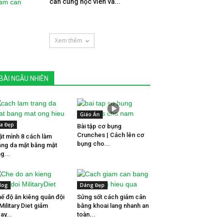
cân cùng học viên và...
Xem thêm
BÀI NGẪU NHIÊN
Giáo Án
a Đẹp
Bài tập cơ bụng
Crunches | Cách lên cơ
ật mình 8 cách làm
bụng cho...
ắng da mặt bằng mật
g...
log
Dáng Đẹp
ế độ ăn kiêng quân đội
Sửng sốt cách giảm cân
Military Diet giảm
bằng khoai lang nhanh an
ay...
toàn...