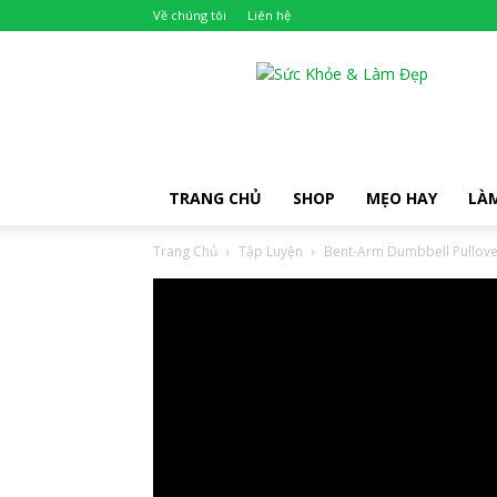
Về chúng tôi
Liên hệ
Khỏe
Đẹp
TRANG CHỦ
SHOP
MẸO HAY
LÀ
Trang Chủ
Tập Luyện
Bent-Arm Dumbbell Pullover 