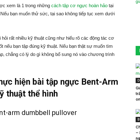
ợc xem là 1 trong những
cách tập cơ ngực hoàn hảo
tại
 Nếu bạn muốn thử sức, tại sao không tiếp tục xem dưới
i hỏi rất nhiều kỹ thuật cũng như hiểu rõ các động tác cơ
tốt nếu bạn tập đúng kỹ thuật. Nếu bạn thật sự muốn tìm
tập, chẳng có lý do gì không bổ sung nó vào chương trình
thực hiện bài tập ngực Bent-Arm
D
Gi
 thuật thể hình
tr
on
B
Ch
– 
ng