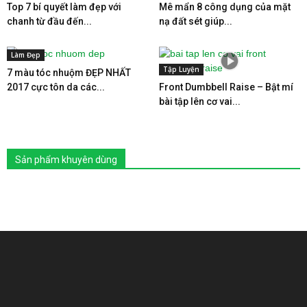
Top 7 bí quyết làm đẹp với
Mê mẩn 8 công dụng của mặt
chanh từ đầu đến...
nạ đất sét giúp...
Làm Đẹp
Tập Luyện
7 màu tóc nhuộm ĐẸP NHẤT
2017 cực tôn da các...
Front Dumbbell Raise – Bật mí
bài tập lên cơ vai...
Sản phẩm khuyên dùng