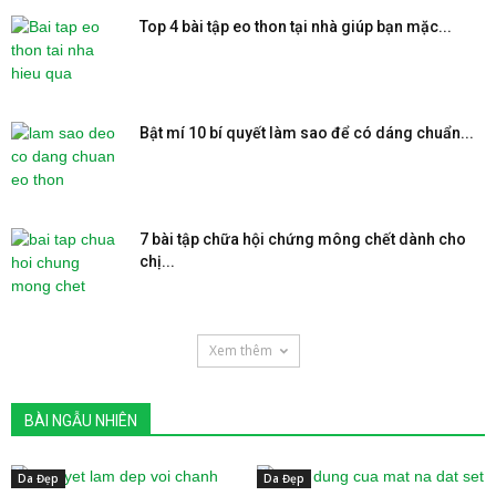
Top 4 bài tập eo thon tại nhà giúp bạn mặc...
Bật mí 10 bí quyết làm sao để có dáng chuẩn...
7 bài tập chữa hội chứng mông chết dành cho
chị...
Xem thêm
BÀI NGẪU NHIÊN
Da Đẹp
Da Đẹp