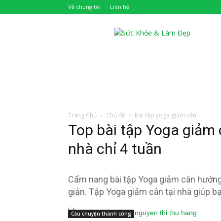
Về chúng tôi
Liên hệ
Khỏe
Đẹp
Trang Chủ
Chủ đề
Bài tập yoga giảm cân
Top bài tập Yoga giảm 
nhà chỉ 4 tuần
Cẩm nang bài tập Yoga giảm cân hướng 
giản. Tập Yoga giảm cân tại nhà giúp b
Câu chuyện thành công