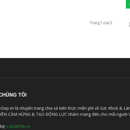
Trang 1 của 3
CHÚNG TÔI
Dep.vn là chuyên trang chia sẻ kiến thức miễn phí về Sức Khoẻ & Là
YỀN CẢM HỨNG & TẠO ĐỘNG LỰC nhằm mang đến cho mỗi người V
 hệ:
cskh@fhb.vn