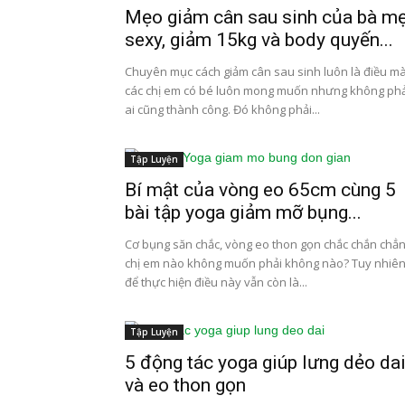
Mẹo giảm cân sau sinh của bà m
sexy, giảm 15kg và body quyến...
Chuyên mục cách giảm cân sau sinh luôn là điều m
các chị em có bé luôn mong muốn nhưng không phả
ai cũng thành công. Đó không phải...
Tập Luyện
Bí mật của vòng eo 65cm cùng 5
bài tập yoga giảm mỡ bụng...
Cơ bụng săn chắc, vòng eo thon gọn chắc chắn chẳ
chị em nào không muốn phải không nào? Tuy nhiên
để thực hiện điều này vẫn còn là...
Tập Luyện
5 động tác yoga giúp lưng dẻo da
và eo thon gọn