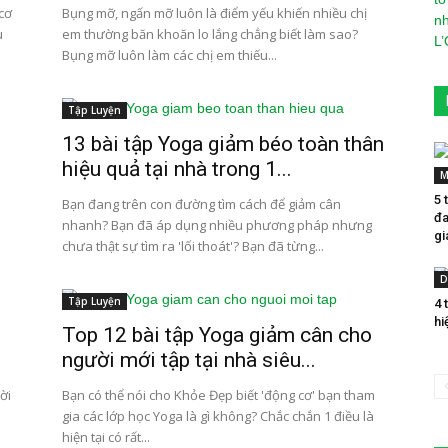
 cơ
Bụng mỡ, ngấn mỡ luôn là điểm yếu khiến nhiều chị
u
em thường băn khoăn lo lắng chẳng biết làm sao?
Bụng mỡ luôn làm các chị em thiếu...
Tập Luyện
13 bài tập Yoga giảm béo toàn thân
hiệu quả tại nhà trong 1...
M
5 
Bạn đang trên con đường tìm cách để giảm cân
đa
nhanh? Bạn đã áp dụng nhiều phương pháp nhưng
gi
chưa thật sự tìm ra 'lối thoát'? Bạn đã từng...
D
Tập Luyện
4 
hi
Top 12 bài tập Yoga giảm cân cho
người mới tập tại nhà siêu...
ời
Bạn có thể nói cho Khỏe Đẹp biết 'động cơ' bạn tham
gia các lớp học Yoga là gì không? Chắc chắn 1 điều là
hiện tại có rất...