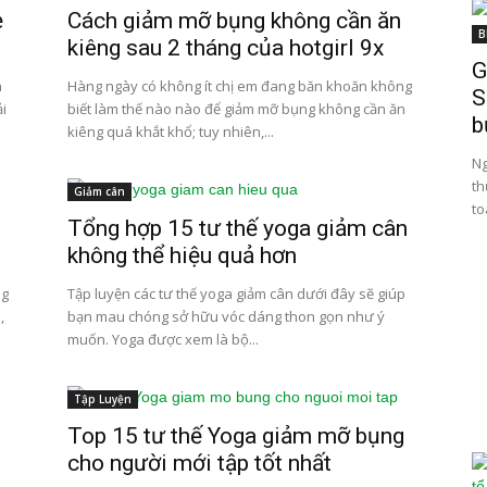
ẹ
Cách giảm mỡ bụng không cần ăn
B
kiêng sau 2 tháng của hotgirl 9x
G
à
Hàng ngày có không ít chị em đang băn khoăn không
S
i
biết làm thế nào nào để giảm mỡ bụng không cần ăn
b
kiêng quá khắt khổ; tuy nhiên,...
Ng
th
Giảm cân
to
Tổng hợp 15 tư thế yoga giảm cân
không thể hiệu quả hơn
ng
Tập luyện các tư thế yoga giảm cân dưới đây sẽ giúp
,
bạn mau chóng sở hữu vóc dáng thon gọn như ý
muốn. Yoga được xem là bộ...
Tập Luyện
i
Top 15 tư thế Yoga giảm mỡ bụng
cho người mới tập tốt nhất