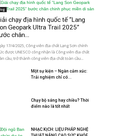
log
iải chạy địa hình quốc tế “Lang
on Geopark Ultra Trail 2025”
ước chân...
ày 17/4/2025, Công viên địa chất Lạng Sơn chính
ức được UNESCO công nhận là Công viên địa chất
àn cầu, trở thành công viên địa chất toàn cầu...
Một sự kiện – Ngàn cảm xúc:
Trải nghiệm chỉ có...
Chạy bộ sáng hay chiều? Thời
điểm nào là tốt nhất
NHẠC KỊCH: LIỆU PHÁP NGHỆ
THUẬT NÂNG CAO SỨC KHỎE