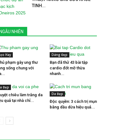
TINH...
NGẪU NHIÊN
ẹo Hay
Dáng Đẹp
thủ phạm gây ung thư
Bạn đã thử 43 bài tập
ng sống chung với
cardio đốt mỡ thừa
a...
nhanh...
a Đẹp
Da Đẹp
tuyệt chiêu làm trắng da
ệu quả tại nhà chỉ...
Độc quyền: 3 cách trị mụn
bằng dầu dừa hiệu quả...