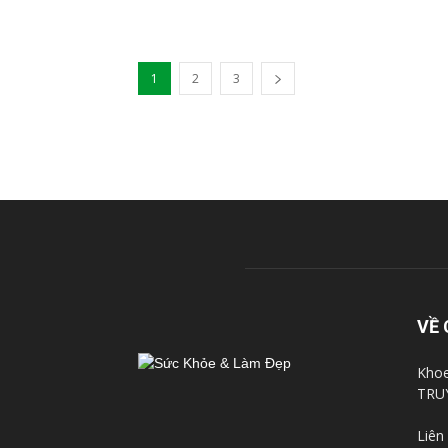
1
2
3
VỀ 
Khoe
TRU
Liên