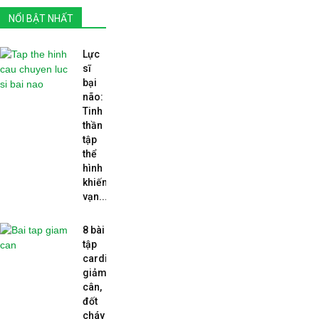
NỔI BẬT NHẤT
Lực
sĩ
bại
não:
Tinh
thần
tập
thể
hình
khiến
vạn...
8 bài
tập
cardio
giảm
cân,
đốt
cháy