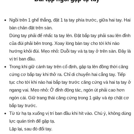
Ngồi trên 1 ghế thẳng, đặt 1 tạ tay phía trước, giữa hai tay. Hai
bàn chân đặt trên sàn.
Dùng tay phải để nhấc tạ tay lên. Đặt bắp tay phải sau lên đỉnh
của đùi phải bên trong. Xoay lòng bàn tay cho tới khi nào
hướng khỏi đùi. Mẹo nhỏ: Duỗi tay và tạ tay ở trên sàn. Đây là
vị trí ban đầu.
Trong khi giữ cánh tay trên cố định, gập tạ lên đồng thời căng
cứng cơ bắp tay khi thở ra. Chỉ di chuyển hai cẳng tay. Tiếp
tục cho tới khi nào hai bắp tay trước căng cứng và hai tạ tay ở
ngang vai. Mẹo nhỏ: Ở đỉnh động tác, ngón út phải cao hơn
ngón cái. Giữ trang thái căng cứng trong 1 giây và ép chặt cơ
bắp tay trước.
Từ từ hạ tạ xuống vị trí ban đầu khi hít vào. Chú ý, không dùng
lực quán tính để gập tạ.
Lặp lại, sau đó đổi tay.