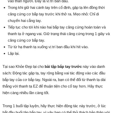
vào thân người. Đây là vị trí ban đầu.
Trong khi giữ hai cánh tay trên cố định, gập tạ lên đồng thời
căng cứng cơ bắp tay trước khi thở ra. Mẹo nhỏ: Chỉ di
chuyển hai cẳng tay.
Tiếp tục cho tới khi nào hai bắp tay căng cứng hoàn toàn và
thanh tạ ở ngang vai. Giữ trạng thái căng cứng trong 1 giây và
căng cứng cơ bắp tay.
Từ từ hạ thanh tạ xuống vị trí ban đầu khi hít vào.
Lặp lại.
Tại sao Khỏe Đẹp lại cho
bài tập bắp tay trước
này vào danh
sách: Động tác gập tạ, tay rộng bằng vai tác động vào các đầu
bắp tay của cơ bắp tay. Ngoài ra, bạn có thể đổi từ thanh tạ dài
thẳng với thanh tạ EZ để thuận tiện cho cổ tay hơn. Hãy thực
hiện càng nhiều lần càng tốt.
Trong 1 buổi tập luyện, hãy thực hiện động tác này trước, ở lúc
bắt đầu buổi tập bắp tay, vì vậy bạn có thể thử thách bản thân với