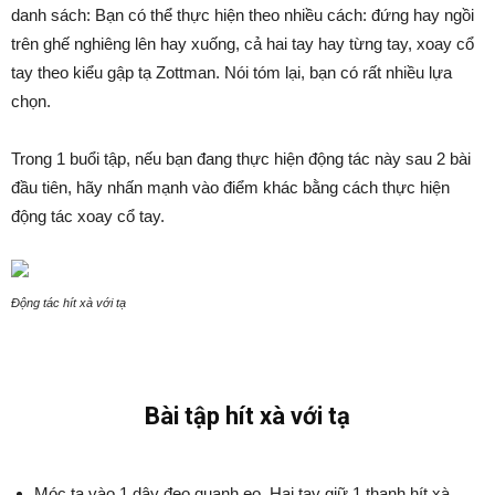
danh sách: Bạn có thể thực hiện theo nhiều cách: đứng hay ngồi
trên ghế nghiêng lên hay xuống, cả hai tay hay từng tay, xoay cổ
tay theo kiểu gập tạ Zottman. Nói tóm lại, bạn có rất nhiều lựa
chọn.
Trong 1 buổi tập, nếu bạn đang thực hiện động tác này sau 2 bài
đầu tiên, hãy nhấn mạnh vào điểm khác bằng cách thực hiện
động tác xoay cổ tay.
Động tác hít xà với tạ
Bài tập hít xà với tạ
Móc tạ vào 1 dây đeo quanh eo. Hai tay giữ 1 thanh hít xà,