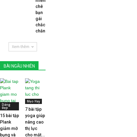
miễn
chê
bạn
gái
chắc
chắn...
Xem thêm
BÀI NGẪU NHIÊN
Mẹo Hay
Dáng
Đẹp
7 bài tập
15 bài tập
yoga giúp
Plank
nâng cao
giảm mỡ
thị lực
bụng và
cho mắt...