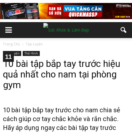
Trang Chủ
Tập Luyện
Tập Luyện
Thể Hình
10
11
2
3
4
5
6
7
8
9
10 bài tập bắp tay trước hiệu
quả nhất cho nam tại phòng
gym
10 bài tập bắp tay trước cho nam chia sẻ
cách giúp cơ tay chắc khỏe và rắn chắc.
Hãy áp dụng ngay các bài tập tay trước