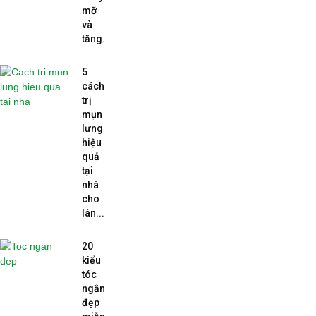
mỡ
và
tăng...
5
cách
trị
mụn
lưng
hiệu
quả
tại
nhà
cho
làn...
20
kiểu
tóc
ngắn
đẹp