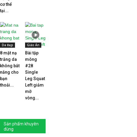
cơ thể
tại...
Da Đẹp
Giáo Án
8 mặt nạ
Bài tập
trắng da
mông
không bắt
#28
nắng cho
Single
bạn
Leg Squat
thoải...
Left giảm
mỡ
vòng...
Sản phẩm khuyên
dùng