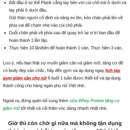
Bắt đầu ở tư thế Plank cẳng tay bên với cùi chỏ trái ở dưới và
tay phải ở dưới đầu.
Giữ thân người cố định và nâng eo lên, kéo chân phải lên về
phía vai để chạm nhẹ vào cùi chỏ phải.
Duỗi chân phải về phía sau để quay trở lại vị trí ban đầu để
hoàn thành 1 lần lặp.
Thực hiện 10 lần/bên để hoàn thành 1 ván. Thực hiện 3 ván.
Lưu ý, nếu bạn thật sự muốn giảm cân và giảm mỡ, tăng cơ để
có body đẹp săn chắc, hãy đến gym và áp dụng ngay
lịch tập
gym giảm cân cho nữ
6 buổi 1 tuần được thiết kế và áp dụng
thành công cho hàng ngàn phụ nữ Việt nhé.
Ngoài ra, đứng quên bổ sung thêm
sữa Whey Protein tăng cơ
giảm mỡ
tốt nhất và cải thiện vóc dáng nhanh nhất nhé.
Giờ thì còn chờ gì nữa mà không tận dụng