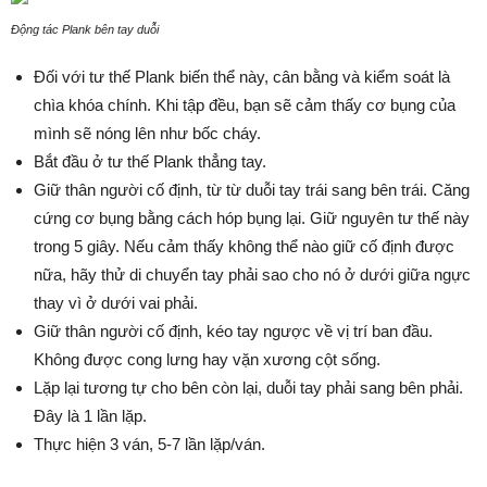
Động tác Plank bên tay duỗi
Đối với tư thế Plank biến thể này, cân bằng và kiểm soát là
chìa khóa chính. Khi tập đều, bạn sẽ cảm thấy cơ bụng của
mình sẽ nóng lên như bốc cháy.
Bắt đầu ở tư thế Plank thẳng tay.
Giữ thân người cố định, từ từ duỗi tay trái sang bên trái. Căng
cứng cơ bụng bằng cách hóp bụng lại. Giữ nguyên tư thế này
trong 5 giây. Nếu cảm thấy không thể nào giữ cố định được
nữa, hãy thử di chuyển tay phải sao cho nó ở dưới giữa ngực
thay vì ở dưới vai phải.
Giữ thân người cố định, kéo tay ngược về vị trí ban đầu.
Không được cong lưng hay vặn xương cột sống.
Lặp lại tương tự cho bên còn lại, duỗi tay phải sang bên phải.
Đây là 1 lần lặp.
Thực hiện 3 ván, 5-7 lần lặp/ván.