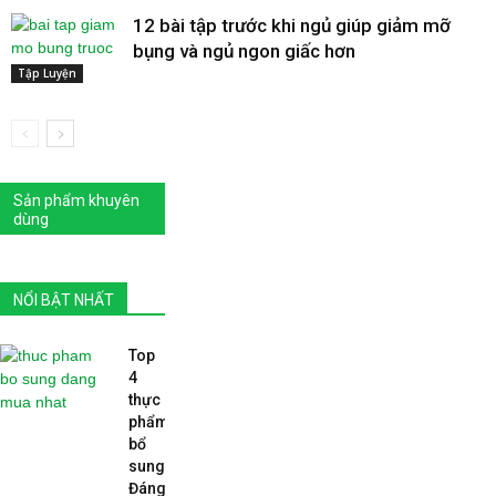
12 bài tập trước khi ngủ giúp giảm mỡ
bụng và ngủ ngon giấc hơn
Tập Luyện
Sản phẩm khuyên
dùng
NỔI BẬT NHẤT
Top
4
thực
phẩm
bổ
sung
Đáng