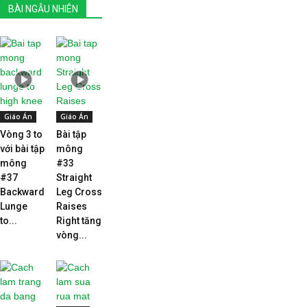
BÀI NGẪU NHIÊN
Giáo Án
Giáo Án
Vòng 3 to
Bài tập
với bài tập
mông
mông
#33
#37
Straight
Backward
Leg Cross
Lunge
Raises
to...
Right tăng
vòng...