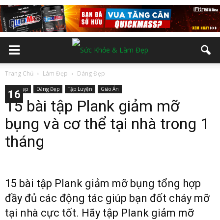
Trang Chủ
Làm Đẹp
Dáng Đẹp
Làm Đẹp
Dáng Đẹp
Tập Luyện
Giáo Án
10
11
12
13
14
15
16
2
3
4
5
6
7
8
9
15 bài tập Plank giảm mỡ
bụng và cơ thể tại nhà trong 1
tháng
15 bài tập Plank giảm mỡ bụng tổng hợp
đầy đủ các động tác giúp bạn đốt cháy mỡ
tại nhà cực tốt. Hãy tập Plank giảm mỡ