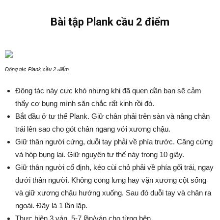
Bài tập Plank cầu 2 điểm
Động tác Plank cầu 2 điểm
Động tác này cực khó nhưng khi đã quen dần bạn sẽ cảm
thấy cơ bụng mình săn chắc rất kinh rồi đó.
Bắt đầu ở tư thế Plank. Giữ chân phải trên sàn và nâng chân
trái lên sao cho gót chân ngang với xương chậu.
Giữ thân người cứng, duỗi tay phải về phía trước. Căng cứng
và hóp bụng lại. Giữ nguyên tư thế này trong 10 giây.
Giữ thân người cố định, kéo cùi chỏ phải về phía gối trái, ngay
dưới thân người. Không cong lưng hay vặn xương cột sống
và giữ xương chậu hướng xuống. Sau đó duỗi tay và chân ra
ngoài. Đây là 1 lần lặp.
Thực hiện 3 ván, 5-7 lần/ván cho từng bên.