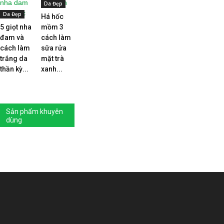
Da Đẹp
Da Đẹp
Há hốc
5 giọt nha
mồm 3
đam và
cách làm
cách làm
sữa rửa
trắng da
mặt trà
thần kỳ...
xanh...
Sản phẩm khuyên
dùng