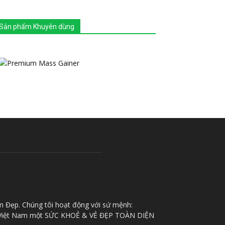
Sản phẩm Khuyên dùng
m Đẹp. Chúng tôi hoạt động với sứ mệnh:
iệt Nam một SỨC KHOẺ & VẺ ĐẸP TOÀN DIỆN