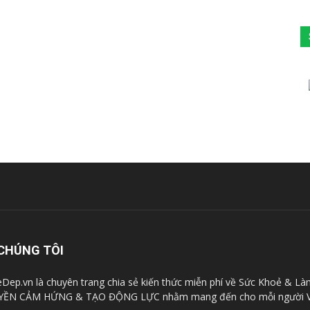
CHÚNG TÔI
Dep.vn là chuyên trang chia sẻ kiến thức miễn phí về Sức Khoẻ & Là
YỀN CẢM HỨNG & TẠO ĐỘNG LỰC nhằm mang đến cho mỗi người V