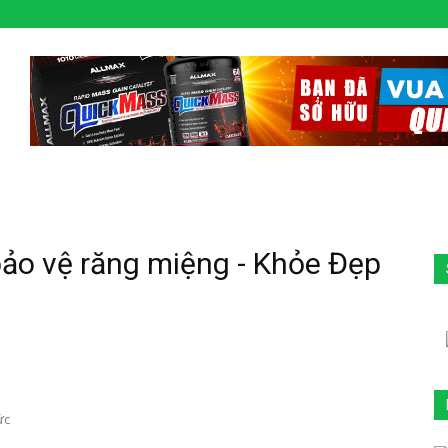
bảo vệ răng miệng - Khỏe Đẹp
ức