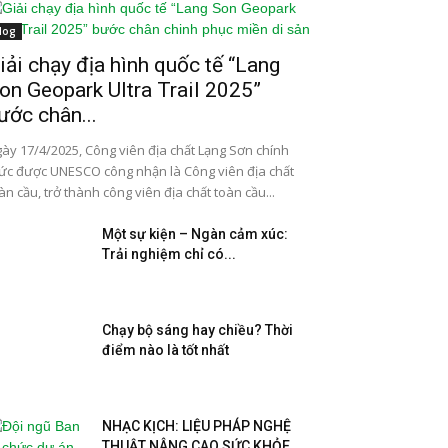
log
iải chạy địa hình quốc tế “Lang
on Geopark Ultra Trail 2025”
ước chân...
ày 17/4/2025, Công viên địa chất Lạng Sơn chính
ức được UNESCO công nhận là Công viên địa chất
àn cầu, trở thành công viên địa chất toàn cầu...
Một sự kiện – Ngàn cảm xúc:
Trải nghiệm chỉ có...
Chạy bộ sáng hay chiều? Thời
điểm nào là tốt nhất
NHẠC KỊCH: LIỆU PHÁP NGHỆ
THUẬT NÂNG CAO SỨC KHỎE