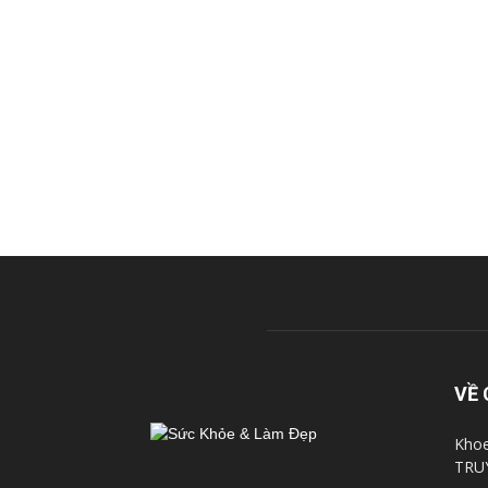
VỀ 
Khoe
TRU