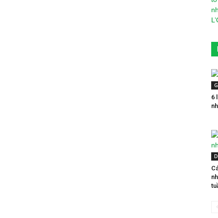
G
6 
nh
D
Cá
nh
tu