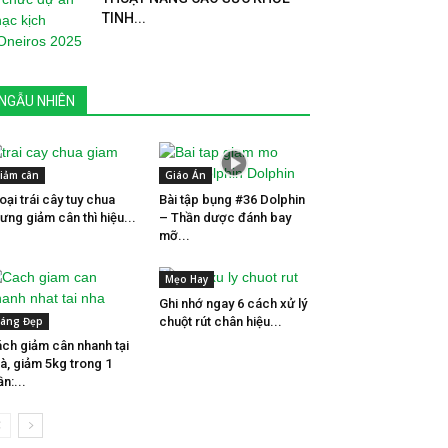
TINH...
NGẪU NHIÊN
iảm cân
Giáo Án
loại trái cây tuy chua
Bài tập bụng #36 Dolphin
ưng giảm cân thì hiệu...
– Thần dược đánh bay
mỡ...
Mẹo Hay
Ghi nhớ ngay 6 cách xử lý
áng Đẹp
chuột rút chân hiệu...
ch giảm cân nhanh tại
à, giảm 5kg trong 1
ần:...