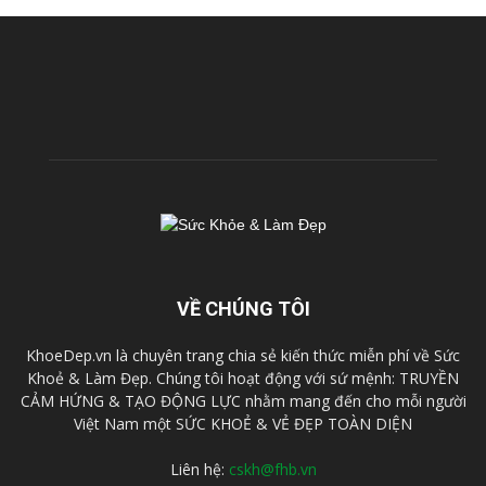
VỀ CHÚNG TÔI
KhoeDep.vn là chuyên trang chia sẻ kiến thức miễn phí về Sức
Khoẻ & Làm Đẹp. Chúng tôi hoạt động với sứ mệnh: TRUYỀN
CẢM HỨNG & TẠO ĐỘNG LỰC nhằm mang đến cho mỗi người
Việt Nam một SỨC KHOẺ & VẺ ĐẸP TOÀN DIỆN
Liên hệ:
cskh@fhb.vn