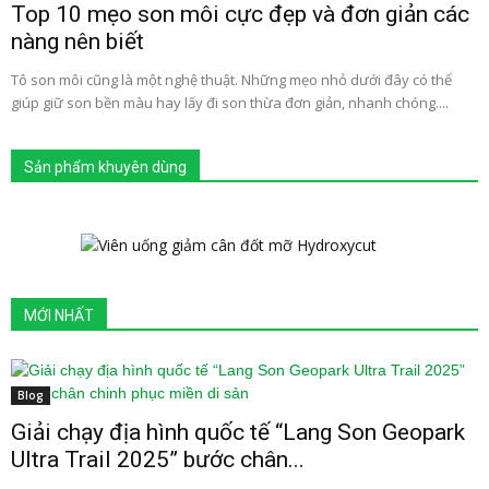
Top 10 mẹo son môi cực đẹp và đơn giản các
nàng nên biết
Tô son môi cũng là một nghệ thuật. Những mẹo nhỏ dưới đây có thể
giúp giữ son bền màu hay lấy đi son thừa đơn giản, nhanh chóng....
Sản phẩm khuyên dùng
MỚI NHẤT
Blog
Giải chạy địa hình quốc tế “Lang Son Geopark
Ultra Trail 2025” bước chân...