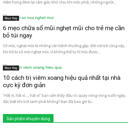
Việm họng đem lại cảm giác khó chịu khi mắc phải, những người...
Mẹo Hay
6 mẹo chữa sổ mũi nghẹt mũi cho trẻ mẹ cần
bỏ túi ngay
Sổ mũi, nghẹt mũi là những căn bệnh thường gặp. Đối với trẻ cũng vậy,
khi trẻ bị sổ mũi nghẹt mũi, vì không thể tự hĩ mũi được...
Mẹo Hay
10 cách trị viêm xoang hiệu quả nhất tại nhà
cực kỳ đơn giản
“Hắt xì, hắt xì…, hắt xì” bạn cảm thấy đầu óc quay vòng vòng suốt ngày,
đặc biệt khi trời lạnh phải không? Bạn đã bao giờ bị...
Sản phẩm khuyên dùng