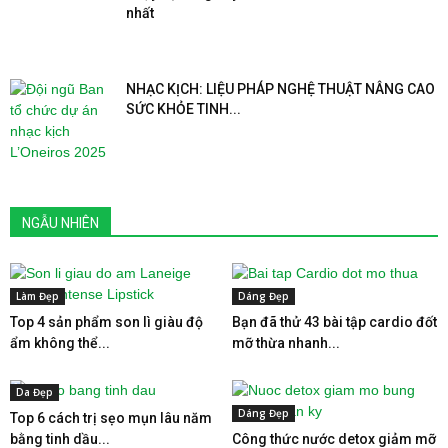
nhất
NHẠC KỊCH: LIỆU PHÁP NGHỆ THUẬT NÂNG CAO
SỨC KHỎE TINH...
NGẪU NHIÊN
Làm Đẹp
Dáng Đẹp
Top 4 sản phẩm son lì giàu độ
Bạn đã thử 43 bài tập cardio đốt
ẩm không thể...
mỡ thừa nhanh...
Da Đẹp
Dáng Đẹp
Top 6 cách trị sẹo mụn lâu năm
bằng tinh dầu...
Công thức nước detox giảm mỡ