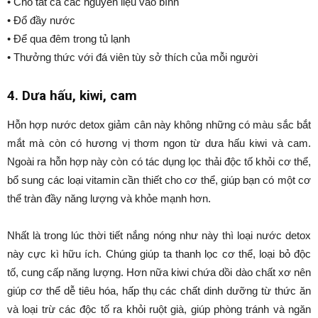
• Cho tất cả các nguyên liệu vào bình
• Đổ đầy nước
• Để qua đêm trong tủ lạnh
• Thưởng thức với đá viên tùy sở thích của mỗi người
4. Dưa hấu, kiwi, cam
Hỗn hợp nước detox giảm cân này không những có màu sắc bắt
mắt mà còn có hương vị thơm ngon từ dưa hấu kiwi và cam.
Ngoài ra hỗn hợp này còn có tác dụng lọc thải độc tố khỏi cơ thể,
bổ sung các loại vitamin cần thiết cho cơ thể, giúp bạn có một cơ
thể tràn đầy năng lượng và khỏe mạnh hơn.
Nhất là trong lúc thời tiết nắng nóng như này thì loại nước detox
này cực kì hữu ích. Chúng giúp ta thanh lọc cơ thể, loại bỏ độc
tố, cung cấp năng lượng. Hơn nữa kiwi chứa dồi dào chất xơ nên
giúp cơ thể dễ tiêu hóa, hấp thụ các chất dinh dưỡng từ thức ăn
và loại trừ các độc tố ra khỏi ruột già, giúp phòng tránh và ngăn