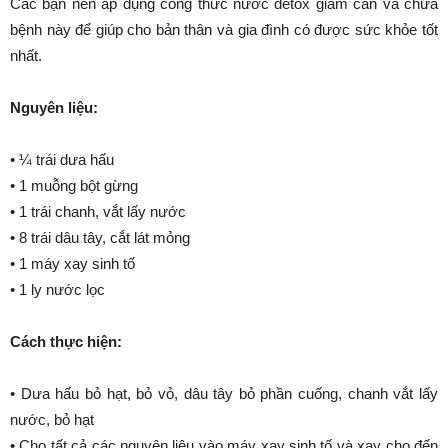
Các bạn nên áp dụng công thức nước detox giảm cân và chữa
bệnh này để giúp cho bản thân và gia đình có được sức khỏe tốt
nhất.
Nguyên liệu:
• ¼ trái dưa hấu
• 1 muỗng bột gừng
• 1 trái chanh, vắt lấy nước
• 8 trái dâu tây, cắt lát mỏng
• 1 máy xay sinh tố
• 1 ly nước lọc
Cách thực hiện:
• Dưa hấu bỏ hạt, bỏ vỏ, dâu tây bỏ phần cuống, chanh vắt lấy
nước, bỏ hạt
• Cho tất cả các nguyên liệu vào máy xay sinh tố và xay cho đến