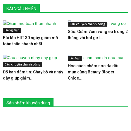
BÀI NGẪU NHIÊN
Câu chuyện thành công
Dáng Đẹp
Sốc: Giảm 7cm vòng eo trong 2
Bài tập HIIT 30 ngày giảm mỡ
tháng với hot girl...
toàn thân nhanh nhất...
Da Đẹp
Câu chuyện thành công
Học cách chăm sóc da dầu
Đố bạn dám tin: Chạy bộ và nhảy
mụn cùng Beauty Bloger
dây giúp giảm...
Chloe...
Sản phẩm khuyên dùng