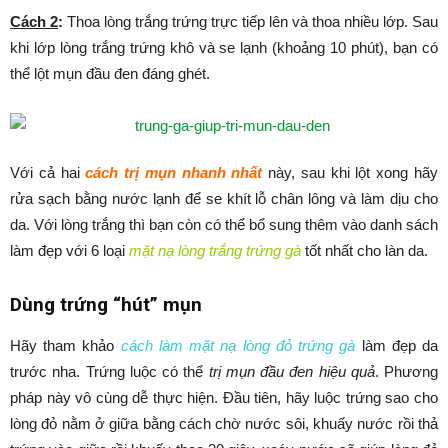
Cách 2
:
Thoa lòng trắng trứng trực tiếp lên và thoa nhiều lớp. Sau
khi lớp lòng trắng trứng khô và se lạnh (khoảng 10 phút), bạn có
thể lột mụn đầu đen đáng ghét.
Với cả hai
cách trị mụn nhanh nhất
này, sau khi lột xong hãy
rửa sạch bằng nước lạnh để se khít lỗ chân lông và làm dịu cho
da. Với lòng trắng thì bạn còn có thể bổ sung thêm vào danh sách
làm đẹp với 6 loại
mặt nạ lòng trắng trứng gà
tốt nhất cho làn da.
Dùng trứng “hút” mụn
Hãy tham khảo
cách làm mặt nạ lòng đỏ trứng gà
làm đẹp da
trước nha. Trứng luộc có thể
trị mụn đầu đen hiệu quả
. Phương
pháp này vô cùng dễ thực hiện. Đầu tiên, hãy luộc trứng sao cho
lòng đỏ nằm ở giữa bằng cách chờ nước sôi, khuấy nước rồi thả