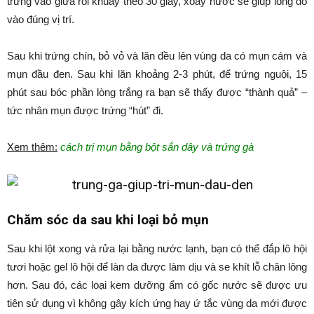
trứng vào giữa rồi khuấy theo 30 giây, xoáy nước sẽ giúp lòng đỏ
vào đúng vị trí.
Sau khi trứng chín, bỏ vỏ và lăn đều lên vùng da có mụn cám và
mụn đầu đen. Sau khi lăn khoảng 2-3 phút, để trứng nguội, 15
phút sau bóc phần lòng trắng ra bạn sẽ thấy được “thành quả” –
tức nhân mụn được trứng “hút” đi.
Xem thêm:
cách trị mụn bằng bột sắn dây và trứng gà
Chăm sóc da sau khi loại bỏ mụn
Sau khi lột xong và rửa lại bằng nước lạnh, bạn có thể đắp lô hội
tươi hoặc gel lô hội để làn da được làm dịu và se khít lỗ chân lông
hơn. Sau đó, các loại kem dưỡng ẩm có gốc nước sẽ được ưu
tiên sử dụng vì không gây kích ứng hay ứ tắc vùng da mới được