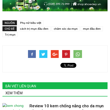
NGUỒN
Phụ nữ kiều việt
CHỦ ĐỀ
cách trị mụn đầu đen
chăm sóc da mụn
mụn đầu đen
Trị mụn
BÀI VIẾT LIÊN QUAN
XEM THÊM
Review 10 kem chống nắng cho da mụn