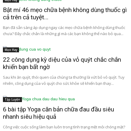
Mẹo Hay
Bật mí 46 mẹo chữa bệnh không dùng thuốc gì
cả trên cả tuyệt...
Bạn đã sẵn sàng áp dụng ngay các mẹo chữa bệnh không dùng thuốc
chưa? Đây chắc chắn là những gì mà các bạn không thể nào bỏ qua...
Mẹo Hay
22 công dụng kỳ diệu của vỏ quýt chắc chắn
khiến bạn bất ngờ
Sau khi ăn quýt, thói quen của chúng ta thường là vứt bỏ vỏ quýt. Tuy
nhiên, công dụng của vỏ quýt cho sức khỏe sẽ khiến bạn thay...
Tập Luyện
6 bài tập Yoga căn bản chữa đau đầu siêu
nhanh siêu hiệu quả
Công việc cuộc sống làm bạn luôn trong tình trạng mệt mỏi chóng mặt?