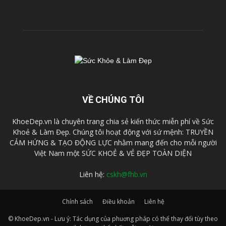
VỀ CHÚNG TÔI
KhoeDep.vn là chuyên trang chia sẻ kiến thức miễn phí về Sức
Khoẻ & Làm Đẹp. Chúng tôi hoạt động với sứ mệnh: TRUYỀN
CẢM HỨNG & TẠO ĐỘNG LỰC nhằm mang đến cho mỗi người
Việt Nam một SỨC KHOẺ & VẺ ĐẸP TOÀN DIỆN
Liên hệ:
cskh@fhb.vn
Chính sách
Điều khoản
Liên hệ
© KhoeDep.vn - Lưu ý: Tác dụng của phuơng pháp có thể thay đổi tùy theo