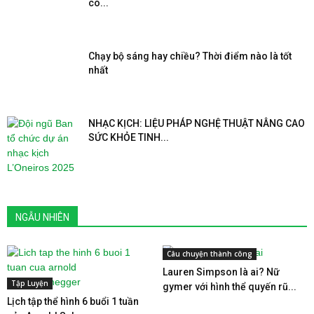
có...
Chạy bộ sáng hay chiều? Thời điểm nào là tốt
nhất
NHẠC KỊCH: LIỆU PHÁP NGHỆ THUẬT NÂNG CAO
SỨC KHỎE TINH...
NGẪU NHIÊN
Câu chuyện thành công
Lauren Simpson là ai? Nữ
Tập Luyện
gymer với hình thể quyến rũ...
Lịch tập thể hình 6 buổi 1 tuần