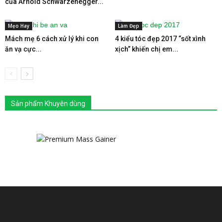
của Arnold Schwarzenegger...
Mẹo Hay
Làm Đẹp
Mách mẹ 6 cách xử lý khi con
4 kiểu tóc đẹp 2017 “sốt xình
ăn vạ cực...
xịch” khiến chị em...
Sản phẩm Khuyên dùng