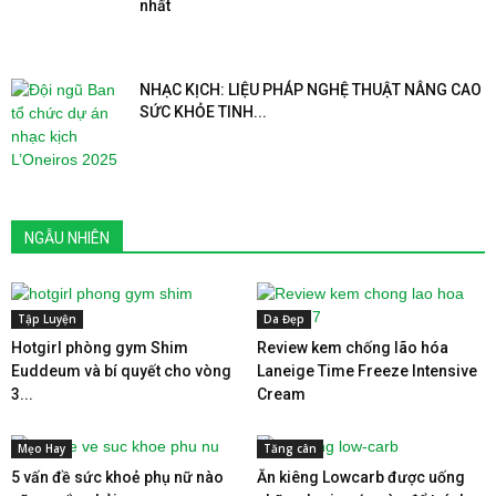
nhất
NHẠC KỊCH: LIỆU PHÁP NGHỆ THUẬT NÂNG CAO
SỨC KHỎE TINH...
NGẪU NHIÊN
Tập Luyện
Da Đẹp
Hotgirl phòng gym Shim
Review kem chống lão hóa
Euddeum và bí quyết cho vòng
Laneige Time Freeze Intensive
3...
Cream
Mẹo Hay
Tăng cân
5 vấn đề sức khoẻ phụ nữ nào
Ăn kiêng Lowcarb được uống