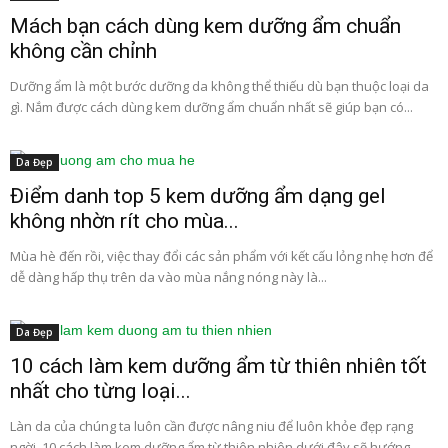
Mách bạn cách dùng kem dưỡng ẩm chuẩn
không cần chỉnh
Dưỡng ẩm là một bước dưỡng da không thể thiếu dù bạn thuộc loại da
gì. Nắm được cách dùng kem dưỡng ẩm chuẩn nhất sẽ giúp bạn có...
Da Đẹp
Điểm danh top 5 kem dưỡng ẩm dạng gel
không nhờn rít cho mùa...
Mùa hè đến rồi, việc thay đổi các sản phẩm với kết cấu lỏng nhẹ hơn để
dễ dàng hấp thụ trên da vào mùa nắng nóng này là...
Da Đẹp
10 cách làm kem dưỡng ẩm từ thiên nhiên tốt
nhất cho từng loại...
Làn da của chúng ta luôn cần được nâng niu để luôn khỏe đẹp rạng
ngời. 10 cách làm kem dưỡng ẩm từ thiên nhiên dưới đây sẽ hướng...