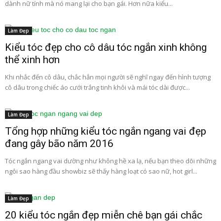
dành nữ tính mà nó mang lại cho bạn gái. Hơn nữa kiểu...
Làm Đẹp
Kiểu tóc đẹp cho cô dâu tóc ngắn xinh không
thể xinh hơn
Khi nhắc đến cô dâu, chắc hẳn mọi người sẽ nghĩ ngay đến hình tượng
cô dâu trong chiếc áo cưới trắng tinh khôi và mái tóc dài được...
Làm Đẹp
Tổng hợp những kiểu tóc ngắn ngang vai đẹp
đang gây bão năm 2016
Tóc ngắn ngang vai dường như không hề xa lạ, nếu bạn theo dõi những
ngôi sao hàng đầu showbiz sẽ thấy hàng loạt có sao nữ, hot girl...
Làm Đẹp
20 kiểu tóc ngắn đẹp miễn chê bạn gái chắc