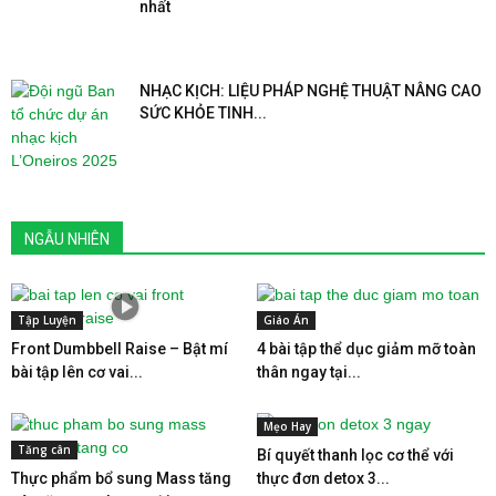
nhất
NHẠC KỊCH: LIỆU PHÁP NGHỆ THUẬT NÂNG CAO
SỨC KHỎE TINH...
NGẪU NHIÊN
Tập Luyện
Giáo Án
Front Dumbbell Raise – Bật mí
4 bài tập thể dục giảm mỡ toàn
bài tập lên cơ vai...
thân ngay tại...
Mẹo Hay
Tăng cân
Bí quyết thanh lọc cơ thể với
Thực phẩm bổ sung Mass tăng
thực đơn detox 3...