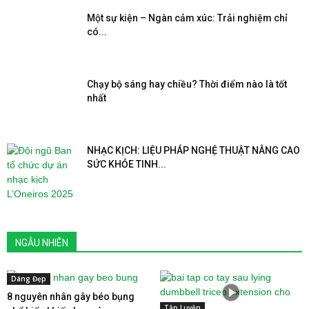
Một sự kiện – Ngàn cảm xúc: Trải nghiệm chỉ
có...
Chạy bộ sáng hay chiều? Thời điểm nào là tốt
nhất
NHẠC KỊCH: LIỆU PHÁP NGHỆ THUẬT NÂNG CAO
SỨC KHỎE TINH...
NGẪU NHIÊN
Dáng Đẹp
8 nguyên nhân gây béo bụng
Tập Luyện