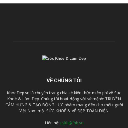
VỀ CHÚNG TÔI
KhoeDep.vn là chuyên trang chia sẻ kiến thức miễn phí về Sức
Khoẻ & Làm Đẹp. Chúng tôi hoạt động với sứ mệnh: TRUYỀN
CẢM HỨNG & TẠO ĐỘNG LỰC nhằm mang đến cho mỗi người
Việt Nam một SỨC KHOẺ & VẺ ĐẸP TOÀN DIỆN
Liên hệ:
cskh@fhb.vn