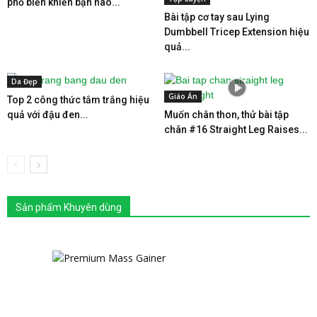
phổ biến khiến bạn nào...
Bài tập cơ tay sau Lying
Dumbbell Tricep Extension hiệu
quả...
Da Đẹp
Giáo Án
Top 2 công thức tắm trắng hiệu
quả với đậu đen...
Muốn chân thon, thử bài tập
chân #16 Straight Leg Raises...
Sản phẩm Khuyên dùng