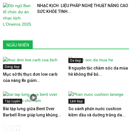
NHẠC KỊCH: LIỆU PHÁP NGHỆ THUẬT NÂNG CAO
SỨC KHỎE TINH...
NGẪU NHIÊN
Da Đẹp
Dáng Đẹp
8 nguyên tắc chăm sóc da mùa
Mục sở thị thực đơn low carb
hè không thể bỏ...
của nàng 8x giảm...
Tập Luyện
Làm Đẹp
Bài tập lưng giữa Bent Over
So sánh phấn nước cushion
Barbell Row giúp lưng khủng...
kiềm dầu và dưỡng trắng da...